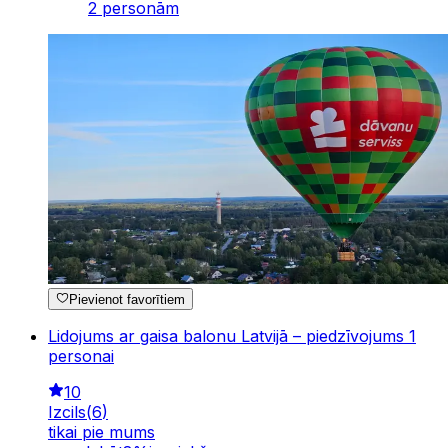
2 personām
Pievienot favorītiem
Lidojums ar gaisa balonu Latvijā – piedzīvojums 1
personai
10
Izcils
(
6
)
tikai pie mums