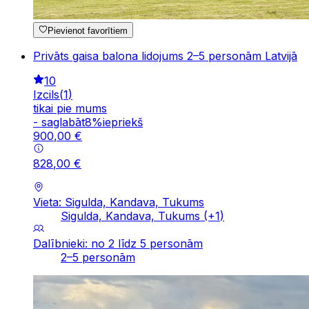
Pievienot favorītiem
Privāts gaisa balona lidojums 2–5 personām Latvijā
10
Izcils
(
1
)
tikai pie mums
-
saglabāt
8
%
iepriekš
900
,
00
€
828
,
00
€
Vieta: Sigulda, Kandava, Tukums
Sigulda, Kandava, Tukums
(+
1
)
Dalībnieki: no 2 līdz 5 personām
2–5 personām