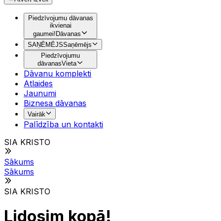
Piedzīvojumu dāvanas
ikvienai
gaumei!
Dāvanas
SAŅĒMĒJS
Saņēmējs
Piedzīvojumu
dāvanas
Vieta
Dāvanu komplekti
Atlaides
Jaunumi
Biznesa dāvanas
Vairāk
Palīdzība un kontakti
SIA KRISTO
Sākums
Sākums
SIA KRISTO
Lidosim kopā!