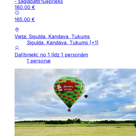
-
saglabāt
8
%
iepriekš
180
,
00
€
165
,
00
€
Vieta: Sigulda, Kandava, Tukums
Sigulda, Kandava, Tukums
(+
1
)
Dalībnieki: no 1 līdz 1 personām
1 personai