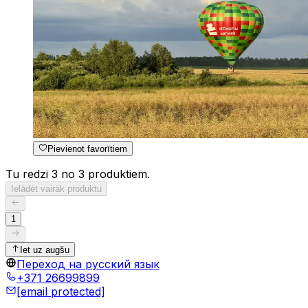
Pievienot favorītiem
Tu redzi 3 no 3 produktiem.
Ielādēt vairāk produktu
1
Iet uz augšu
Переход на русский язык
+371 26699899
[email protected]