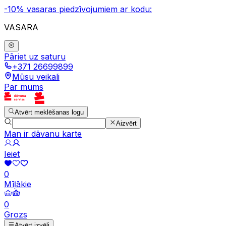
-10% vasaras piedzīvojumiem ar kodu:
VASARA
Pāriet uz saturu
+371 26699899
Mūsu veikali
Par mums
Atvērt meklēšanas logu
Aizvērt
Man ir dāvanu karte
Ieiet
0
Mīļākie
0
Grozs
Atvērt izvēli