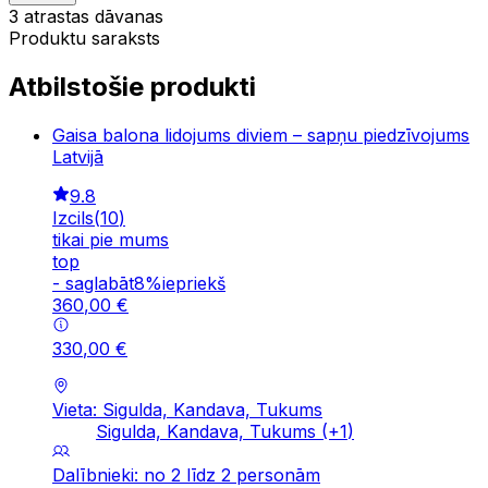
3 atrastas dāvanas
Produktu saraksts
Atbilstošie produkti
Gaisa balona lidojums diviem – sapņu piedzīvojums
Latvijā
9.8
Izcils
(
10
)
tikai pie mums
top
-
saglabāt
8
%
iepriekš
360
,
00
€
330
,
00
€
Vieta: Sigulda, Kandava, Tukums
Sigulda, Kandava, Tukums
(+
1
)
Dalībnieki: no 2 līdz 2 personām