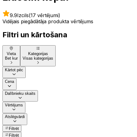
9.9
Izcils
(17 vērtējumi)
Vidējais piegādātāja produkta vērtējums
Filtri un kārtošana
Vieta
Kategorijas
Bet kur
Visas kategorijas
Kārtot pēc
Cena
Dalībnieku skaits
Vērtējums
Atslēgvārdi
Filtrēt
Filtrēt