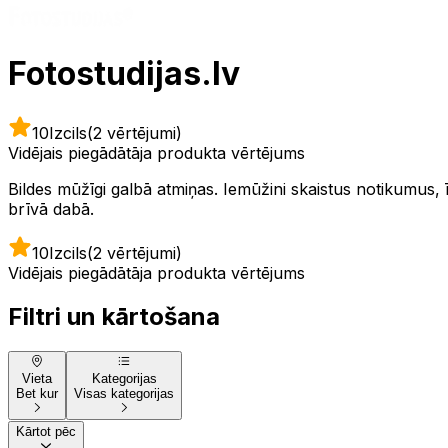
Fotostudijas.lv
10
Izcils
(2 vērtējumi)
Vidējais piegādātāja produkta vērtējums
Bildes mūžīgi galbā atmiņas. Iemūžini skaistus notikumus, īp
brīvā dabā.
10
Izcils
(2 vērtējumi)
Vidējais piegādātāja produkta vērtējums
Filtri un kārtošana
Vieta
Kategorijas
Bet kur
Visas kategorijas
Kārtot pēc