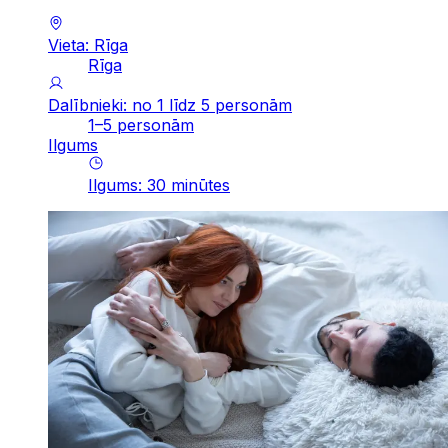
Vieta: Rīga
Rīga
Dalībnieki: no 1 līdz 5 personām
1–5 personām
Ilgums
Ilgums
:
30
minūtes