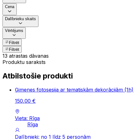
Cena
Dalībnieku skaits
Vērtējums
Filtrēt
Filtrēt
13 atrastas dāvanas
Produktu saraksts
Atbilstošie produkti
Ģimenes fotosesija ar tematiskām dekorācijām (1h)
150
,
00
€
Vieta: Rīga
Rīga
Dalībnieki: no 1 līdz 5 personām