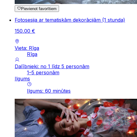
Pievienot favorītiem
Fotosesija ar tematiskām dekorācijām (1 stunda)
150
,
00
€
Vieta: Rīga
Rīga
Dalībnieki: no 1 līdz 5 personām
1–5 personām
Ilgums
Ilgums
:
60
minūtes