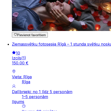
Pievienot favorītiem
Ziemassvētku fotosesija Rīgā – 1 stunda svētku nosk
10
Izcils
(
1
)
150
,
00
€
Vieta: Rīga
Rīga
Dalībnieki: no 1 līdz 5 personām
1–5 personām
Ilgums