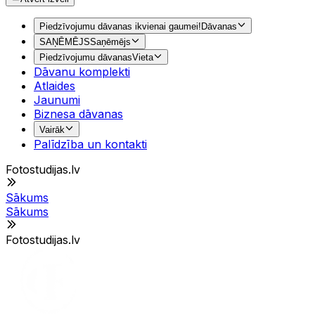
Piedzīvojumu dāvanas ikvienai gaumei!
Dāvanas
SAŅĒMĒJS
Saņēmējs
Piedzīvojumu dāvanas
Vieta
Dāvanu komplekti
Atlaides
Jaunumi
Biznesa dāvanas
Vairāk
Palīdzība un kontakti
Fotostudijas.lv
Sākums
Sākums
Fotostudijas.lv