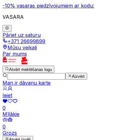
-10% vasaras piedzīvojumiem ar kodu:
VASARA
Pāriet uz saturu
+371 26699899
Mūsu veikali
Par mums
Atvērt meklēšanas logu
Aizvērt
Man ir dāvanu karte
Ieiet
0
Mīļākie
0
Grozs
Atvērt izvēli