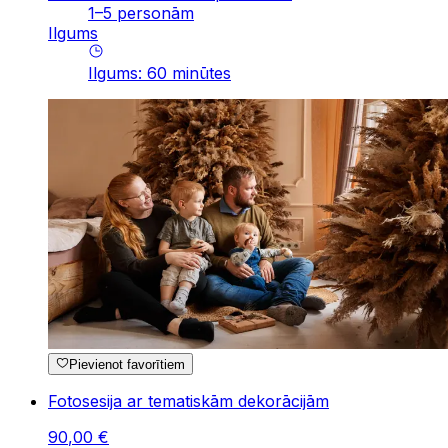
1–5 personām
Ilgums
Ilgums
:
60
minūtes
Pievienot favorītiem
Fotosesija ar tematiskām dekorācijām
90
,
00
€