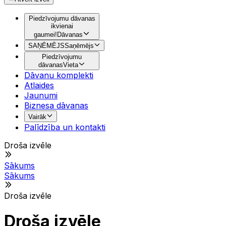
Piedzīvojumu dāvanas
ikvienai
gaumei!
Dāvanas
SAŅĒMĒJS
Saņēmējs
Piedzīvojumu
dāvanas
Vieta
Dāvanu komplekti
Atlaides
Jaunumi
Biznesa dāvanas
Vairāk
Palīdzība un kontakti
Droša izvēle
Sākums
Sākums
Droša izvēle
Droša izvēle