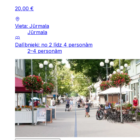
20
,
00
€
Vieta: Jūrmala
Jūrmala
Dalībnieki: no 2 līdz 4 personām
2–4 personām