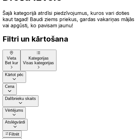
Šajā kategorijā atrdīsi piedzīvojumus, kuros vari doties
kaut tagad! Baudi ziems priekus, gardas vakariņas mājās
vai apgūsti, ko pavisam jaunu!
Filtri un kārtošana
Vieta
Kategorijas
Bet kur
Visas kategorijas
Kārtot pēc
Cena
Dalībnieku skaits
Vērtējums
Atslēgvārdi
Filtrēt