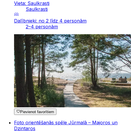
Vieta: Saulkrasti
Saulkrasti
Dalībnieki: no 2 līdz 4 personām
2–4 personām
Pievienot favorītiem
Foto orientēšanās spēle Jūrmalā – Majoros un
Dzintaros