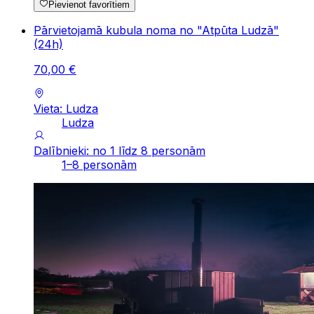
Pievienot favorītiem
Pārvietojamā kubula noma no "Atpūta Ludzā"
(24h)
70
,
00
€
Vieta: Ludza
Ludza
Dalībnieki: no 1 līdz 8 personām
1–8 personām