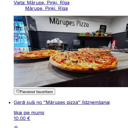
Vieta: Mārupe, Piņķi, Rīga
Mārupe, Piņķi, Rīga
Pievienot favorītiem
Gardi suši no ’’Mārupes pizza’’ līdzņemšanai
tikai pie mums
10
,
00
€