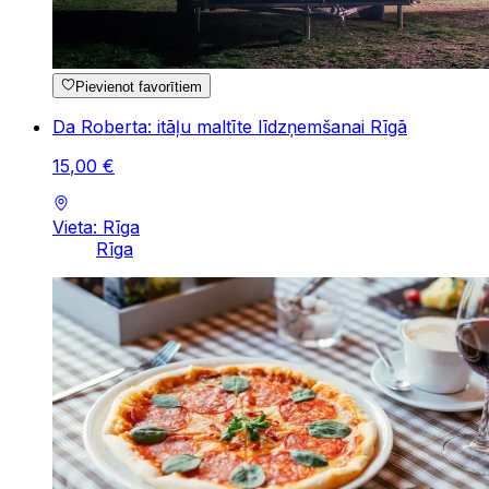
Pievienot favorītiem
Da Roberta: itāļu maltīte līdzņemšanai Rīgā
15
,
00
€
Vieta: Rīga
Rīga