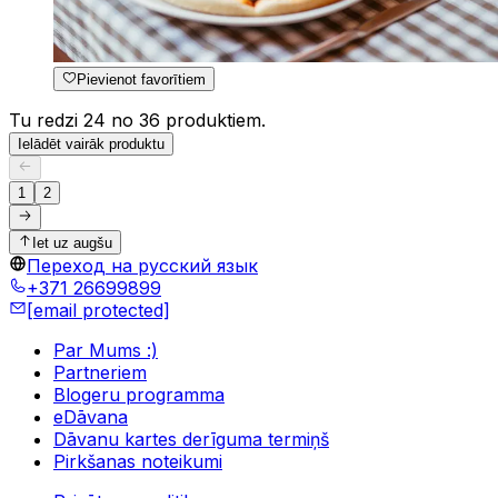
Pievienot favorītiem
Tu redzi 24 no 36 produktiem.
Ielādēt vairāk produktu
1
2
Iet uz augšu
Переход на русский язык
+371 26699899
[email protected]
Par Mums :)
Partneriem
Blogeru programma
eDāvana
Dāvanu kartes derīguma termiņš
Pirkšanas noteikumi