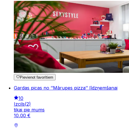
Pievienot favorītiem
Gardas picas no ’’Mārupes pizza’’ līdzņemšanai
10
Izcils
(
2
)
tikai pie mums
10
,
00
€