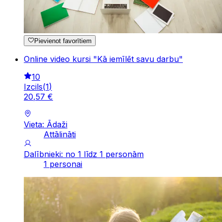
Pievienot favorītiem
Online video kursi "Kā iemīlēt savu darbu"
10
Izcils
(
1
)
20
,
57
€
Vieta: Ādaži
Attālināti
Dalībnieki: no 1 līdz 1 personām
1 personai