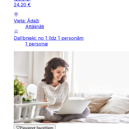
24
,
20
€
Vieta: Ādaži
Attālināti
Dalībnieki: no 1 līdz 1 personām
1 personai
Pievienot favorītiem