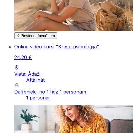
Pievienot favorītiem
Online video kursi "Krāsu psiholoģija"
24
,
20
€
Vieta: Ādaži
Attālināti
Dalībnieki: no 1 līdz 1 personām
1 personai