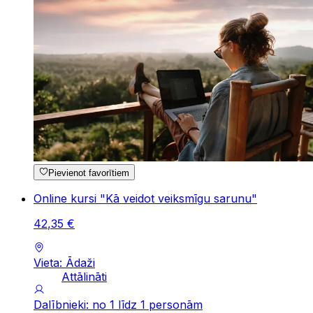
Pievienot favorītiem
Online kursi "Kā veidot veiksmīgu sarunu"
42
,
35
€
Vieta: Ādaži
Attālināti
Dalībnieki: no 1 līdz 1 personām