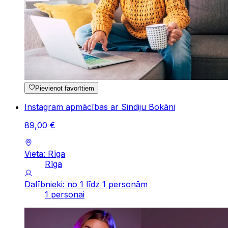
Pievienot favorītiem
Instagram apmācības ar Sindiju Bokāni
89
,
00
€
Vieta: Rīga
Rīga
Dalībnieki: no 1 līdz 1 personām
1 personai