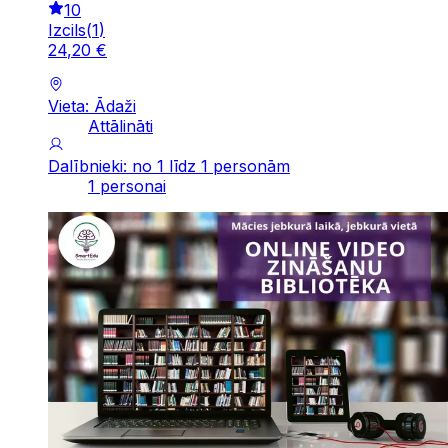
10
Izcils
(
1
)
24
,
20
€
Vieta: Ādaži
Attālināti
Dalībnieki: no 1 līdz 1 personām
1 personai