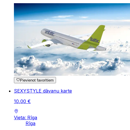
Pievienot favorītiem
SEXYSTYLE dāvanu karte
10
,
00
€
Vieta: Rīga
Rīga