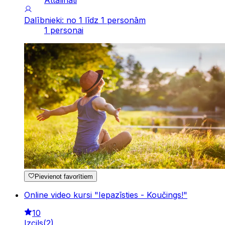
Attālināti
Dalībnieki: no 1 līdz 1 personām
1 personai
Pievienot favorītiem
Online video kursi "Iepazīsties - Koučings!"
10
Izcils
(
2
)