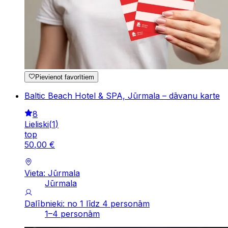
Pievienot favorītiem
Baltic Beach Hotel & SPA, Jūrmala – dāvanu karte
8
Lieliski
(
1
)
top
50
,
00
€
Vieta: Jūrmala
Jūrmala
Dalībnieki: no 1 līdz 4 personām
1–4 personām