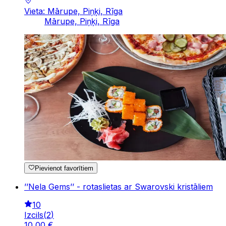
Vieta: Mārupe, Piņķi, Rīga
Mārupe, Piņķi, Rīga
Pievienot favorītiem
’’Nela Gems’’ - rotaslietas ar Swarovski kristāliem
10
Izcils
(
2
)
10
,
00
€