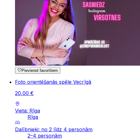
Pievienot favorītiem
Foto orientēšanās spēle Vecrīgā
20
,
00
€
Vieta: Rīga
Rīga
Dalībnieki: no 2 līdz 4 personām
2–4 personām