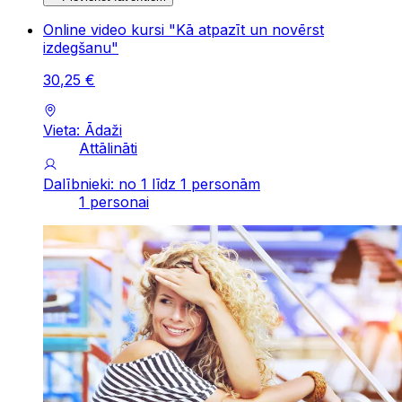
Online video kursi "Kā atpazīt un novērst
izdegšanu"
30
,
25
€
Vieta: Ādaži
Attālināti
Dalībnieki: no 1 līdz 1 personām
1 personai