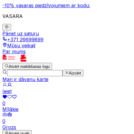
-10% vasaras piedzīvojumiem ar kodu:
VASARA
Pāriet uz saturu
+371 26699899
Mūsu veikali
Par mums
Atvērt meklēšanas logu
Aizvērt
Man ir dāvanu karte
Ieiet
0
Mīļākie
0
Grozs
Atvērt izvēli