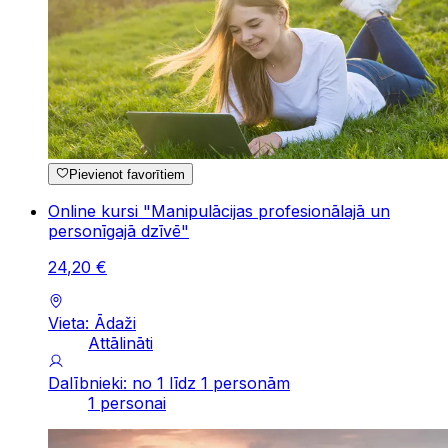
Pievienot favorītiem
Online kursi "Manipulācijas profesionālajā un
personīgajā dzīvē"
24
,
20
€
Vieta: Ādaži
Attālināti
Dalībnieki: no 1 līdz 1 personām
1 personai