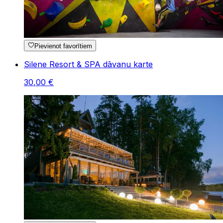
Pievienot favorītiem
Silene Resort & SPA dāvanu karte
30
,
00
€