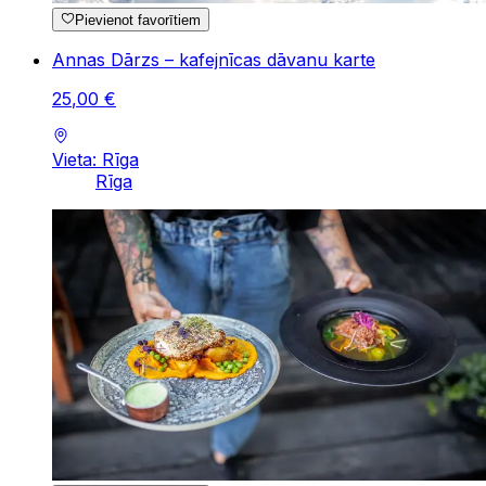
Pievienot favorītiem
Annas Dārzs – kafejnīcas dāvanu karte
25
,
00
€
Vieta: Rīga
Rīga