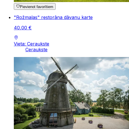
Pievienot favorītiem
"Rožmalas" restorāna dāvanu karte
40
,
00
€
Vieta: Ceraukste
Ceraukste