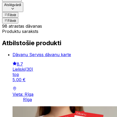
Atslēgvārdi
Filtrēt
Filtrēt
98 atrastas dāvanas
Produktu saraksts
Atbilstošie produkti
Dāvanu Serviss dāvanu karte
8.7
Lieliski
(
30
)
top
5
,
00
€
Vieta: Rīga
Rīga