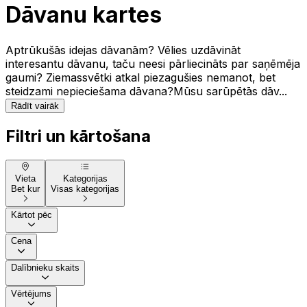
Dāvanu kartes
Aptrūkušās idejas dāvanām? Vēlies uzdāvināt
interesantu dāvanu, taču neesi pārliecināts par saņēmēja
gaumi? Ziemassvētki atkal piezagušies nemanot, bet
steidzami nepieciešama dāvana?Mūsu sarūpētās dāv...
Rādīt vairāk
Filtri un kārtošana
Vieta
Kategorijas
Bet kur
Visas kategorijas
Kārtot pēc
Cena
Dalībnieku skaits
Vērtējums