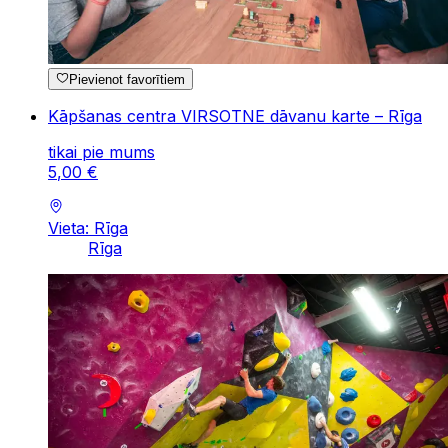
Pievienot favorītiem
Kāpšanas centra VIRSOTNE dāvanu karte – Rīga
tikai pie mums
5
,
00
€
Vieta: Rīga
Rīga