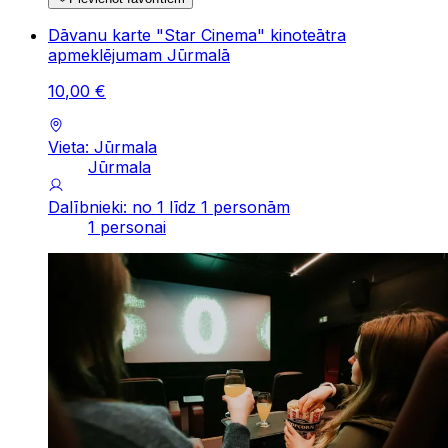
Dāvanu karte "Star Cinema" kinoteātra
apmeklējumam Jūrmalā
10
,
00
€
Vieta: Jūrmala
Jūrmala
Dalībnieki: no 1 līdz 1 personām
1 personai