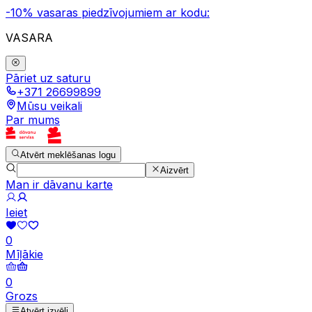
-10% vasaras piedzīvojumiem ar kodu:
VASARA
Pāriet uz saturu
+371 26699899
Mūsu veikali
Par mums
Atvērt meklēšanas logu
Aizvērt
Man ir dāvanu karte
Ieiet
0
Mīļākie
0
Grozs
Atvērt izvēli