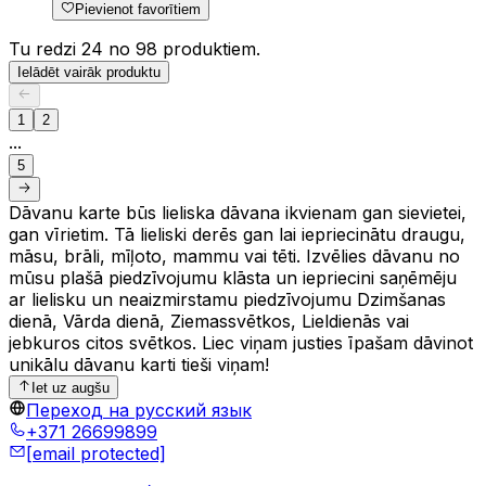
Pievienot favorītiem
Tu redzi 24 no 98 produktiem.
Ielādēt vairāk produktu
1
2
...
5
Dāvanu karte būs lieliska dāvana ikvienam gan sievietei,
gan vīrietim. Tā lieliski derēs gan lai iepriecinātu draugu,
māsu, brāli, mīļoto, mammu vai tēti. Izvēlies dāvanu no
mūsu plašā piedzīvojumu klāsta un iepriecini saņēmēju
ar lielisku un neaizmirstamu piedzīvojumu Dzimšanas
dienā, Vārda dienā, Ziemassvētkos, Lieldienās vai
jebkuros citos svētkos. Liec viņam justies īpašam dāvinot
unikālu dāvanu karti tieši viņam!
Iet uz augšu
Переход на русский язык
+371 26699899
[email protected]