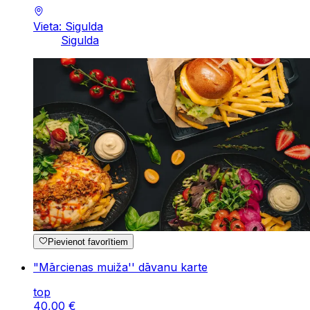
Vieta: Sigulda
Sigulda
Pievienot favorītiem
"Mārcienas muiža'' dāvanu karte
top
40
,
00
€