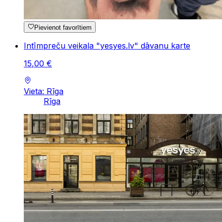
Pievienot favorītiem
Intīmpreču veikala "yesyes.lv" dāvanu karte
15
,
00
€
Vieta: Rīga
Rīga