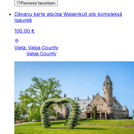
Pievienot favorītiem
Dāvanu karte atpūtai Wagenküll pils kompleksā
Igaunijā
100
,
00
€
Vieta: Valga County
Valga County