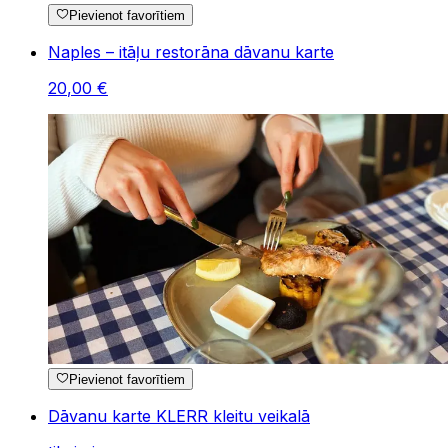
Pievienot favorītiem
Naples – itāļu restorāna dāvanu karte
20
,
00
€
Pievienot favorītiem
Dāvanu karte KLERR kleitu veikalā