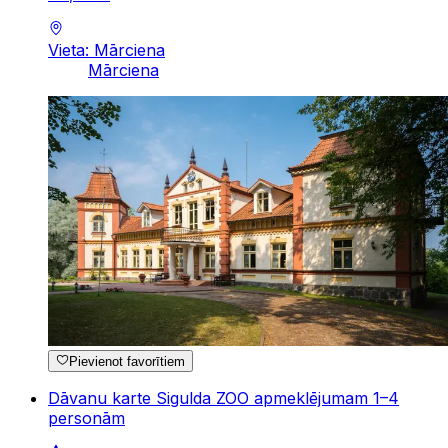
Vieta: Mārciena
Mārciena
Pievienot favorītiem
Dāvanu karte Sigulda ZOO apmeklējumam 1–4
personām