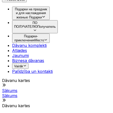
Подарки на праздник
и для наслаждения
жизнью
Подарки
ПО
ПОЛУЧАТЕЛЮ
Получатель
Подарки-
приключения
Место
Dāvanu komplekti
Atlaides
Jaunumi
Biznesa dāvanas
Vairāk
Palīdzība un kontakti
Dāvanu kartes
Sākums
Sākums
Dāvanu kartes