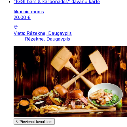
"IGGI bārs & karbonādes" dāvanu karte
tikai pie mums
20
,
00
€
Vieta: Rēzekne, Daugavpils
Rēzekne, Daugavpils
Pievienot favorītiem