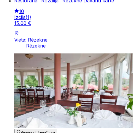
Restorāna "Rozālija" Rēzeknē Dāvanu karte
10
Izcils
(
1
)
15
,
00
€
Vieta: Rēzekne
Rēzekne
Pievienot favorītiem