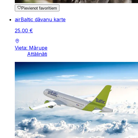
Pievienot favorītiem
airBaltic dāvanu karte
25
,
00
€
Vieta: Mārupe
Attālināti