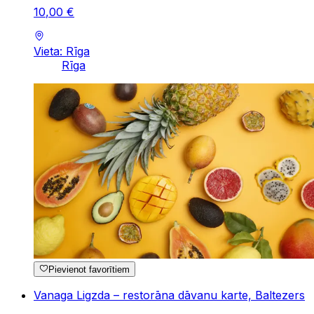
10
,
00
€
Vieta: Rīga
Rīga
Pievienot favorītiem
Vanaga Ligzda – restorāna dāvanu karte, Baltezers