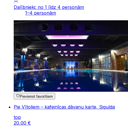
Dalībnieki: no 1 līdz 4 personām
1–4 personām
Pievienot favorītiem
Pie Vītoliem – kafejnīcas dāvanu karte, Sigulda
top
20
,
00
€