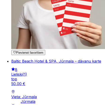
Pievienot favorītiem
Baltic Beach Hotel & SPA, Jūrmala – dāvanu karte
8
Lieliski
(
1
)
top
50
,
00
€
Vieta: Jūrmala
Jūrmala