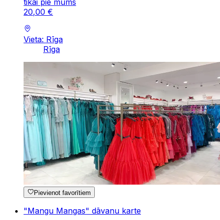
tikai pie mums
20
,
00
€
Vieta: Rīga
Rīga
Pievienot favorītiem
"Mangu Mangas" dāvanu karte