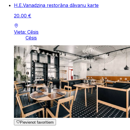
H.E.Vanadziņa restorāna dāvanu karte
20
,
00
€
Vieta: Cēsis
Cēsis
Pievienot favorītiem