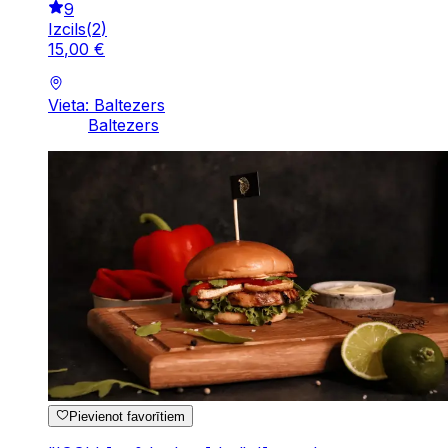
9
Izcils
(
2
)
15
,
00
€
Vieta: Baltezers
Baltezers
Pievienot favorītiem