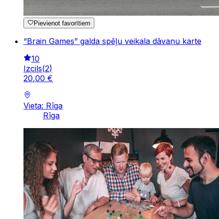
Pievienot favorītiem
“Brain Games” galda spēļu veikala dāvanu karte
10
Izcils
(
2
)
20
,
00
€
Vieta: Rīga
Rīga