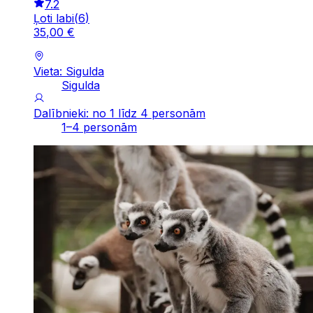
7.2
Ļoti labi
(
6
)
35
,
00
€
Vieta: Sigulda
Sigulda
Dalībnieki: no 1 līdz 4 personām
1–4 personām