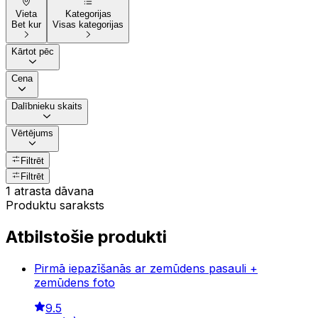
Vieta
Kategorijas
Bet kur
Visas kategorijas
Kārtot pēc
Cena
Dalībnieku skaits
Vērtējums
Filtrēt
Filtrēt
1 atrasta dāvana
Produktu saraksts
Atbilstošie produkti
Pirmā iepazīšanās ar zemūdens pasauli +
zemūdens foto
9.5