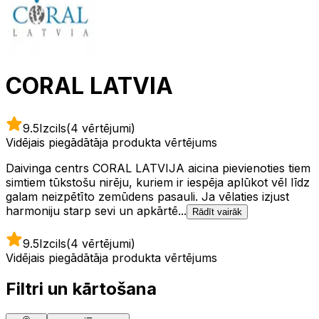
CORAL LATVIA
9.5
Izcils
(4 vērtējumi)
Vidējais piegādātāja produkta vērtējums
Daivinga centrs CORAL LATVIJA aicina pievienoties tiem
simtiem tūkstošu nirēju, kuriem ir iespēja aplūkot vēl līdz
galam neizpētīto zemūdens pasauli. Ja vēlaties izjust
harmoniju starp sevi un apkārtē...
Rādīt vairāk
9.5
Izcils
(4 vērtējumi)
Vidējais piegādātāja produkta vērtējums
Filtri un kārtošana