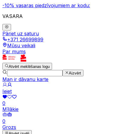
-10% vasaras piedzīvojumiem ar kodu:
VASARA
Pāriet uz saturu
+371 26699899
Mūsu veikali
Par mums
Atvērt meklēšanas logu
Aizvērt
Man ir dāvanu karte
Ieiet
0
Mīļākie
0
Grozs
Atvērt izvēli