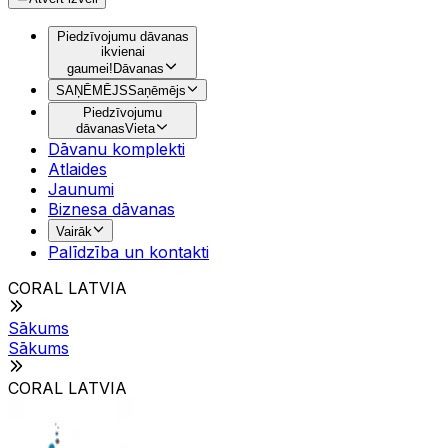
Piedzīvojumu dāvanas
ikvienai
gaumei!
Dāvanas
SAŅĒMĒJS
Saņēmējs
Piedzīvojumu
dāvanas
Vieta
Dāvanu komplekti
Atlaides
Jaunumi
Biznesa dāvanas
Vairāk
Palīdzība un kontakti
CORAL LATVIA
Sākums
Sākums
CORAL LATVIA