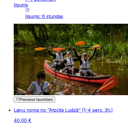
Ilgums
Ilgums
:
6
stundas
Pievienot favorītiem
Laivu noma no ’’Atpūta Ludzā’’ (1-4 pers. 3h.)
40
,
00
€