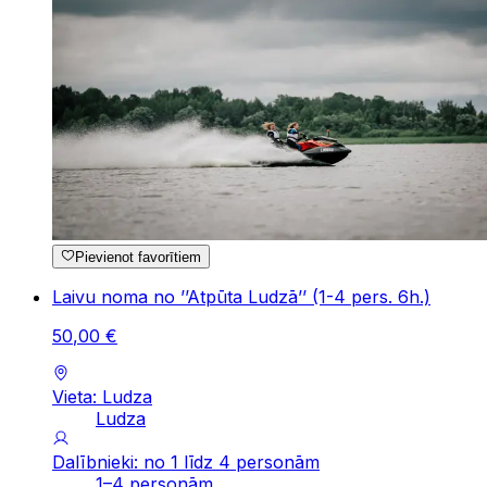
Pievienot favorītiem
Laivu noma no ’’Atpūta Ludzā’’ (1-4 pers. 6h.)
50
,
00
€
Vieta: Ludza
Ludza
Dalībnieki: no 1 līdz 4 personām
1–4 personām