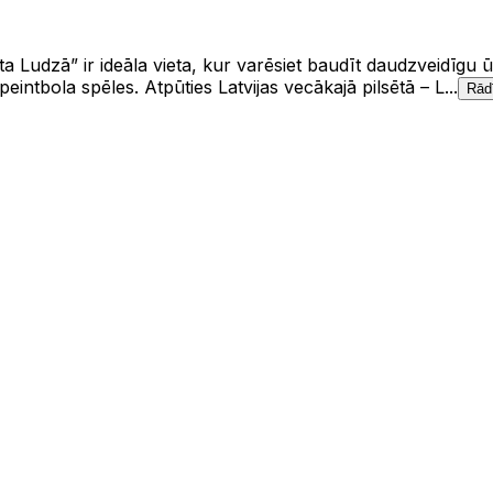
ūta Ludzā” ir ideāla vieta, kur varēsiet baudīt daudzveidīg
intbola spēles. Atpūties Latvijas vecākajā pilsētā – L...
Rādī