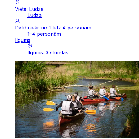
Vieta: Ludza
Ludza
Dalībnieki: no 1 līdz 4 personām
1–4 personām
Ilgums
Ilgums
:
3
stundas