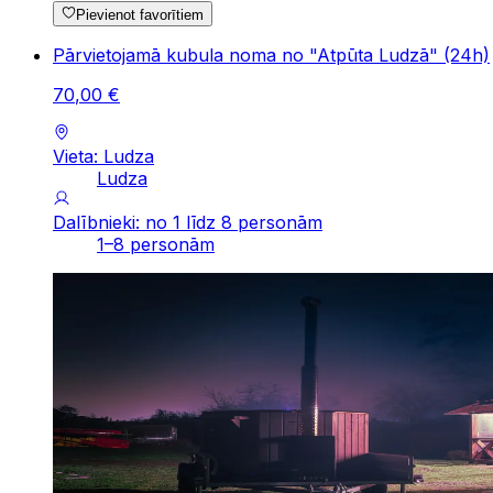
Pievienot favorītiem
Pārvietojamā kubula noma no "Atpūta Ludzā" (24h)
70
,
00
€
Vieta: Ludza
Ludza
Dalībnieki: no 1 līdz 8 personām
1–8 personām