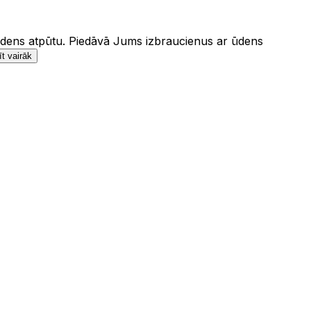
u ūdens atpūtu. Piedāvā Jums izbraucienus ar ūdens
t vairāk