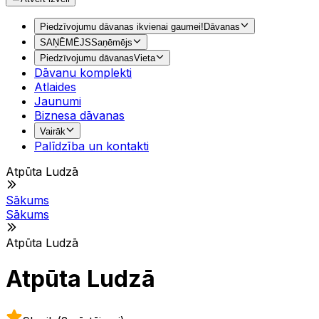
Piedzīvojumu dāvanas ikvienai gaumei!
Dāvanas
SAŅĒMĒJS
Saņēmējs
Piedzīvojumu dāvanas
Vieta
Dāvanu komplekti
Atlaides
Jaunumi
Biznesa dāvanas
Vairāk
Palīdzība un kontakti
Atpūta Ludzā
Sākums
Sākums
Atpūta Ludzā
Atpūta Ludzā