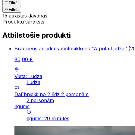
Filtrēt
Filtrēt
15 atrastas dāvanas
Produktu saraksts
Atbilstošie produkti
Brauciens ar ūdens motociklu no ’’Atpūta Ludzā’’ (20
80
,
00
€
Vieta: Ludza
Ludza
Dalībnieki: no 2 līdz 2 personām
2 personām
Ilgums
Ilgums
:
20
minūtes