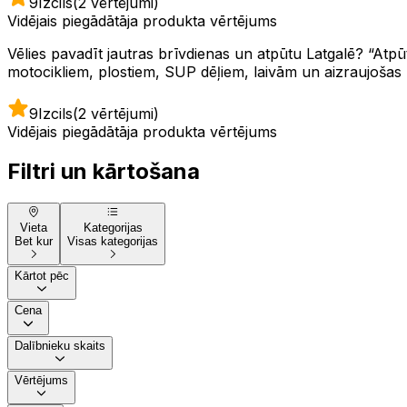
9
Izcils
(2 vērtējumi)
Vidējais piegādātāja produkta vērtējums
Vēlies pavadīt jautras brīvdienas un atpūtu Latgalē? “Atp
motocikliem, plostiem, SUP dēļiem, laivām un aizraujošas pe
9
Izcils
(2 vērtējumi)
Vidējais piegādātāja produkta vērtējums
Filtri un kārtošana
Vieta
Kategorijas
Bet kur
Visas kategorijas
Kārtot pēc
Cena
Dalībnieku skaits
Vērtējums