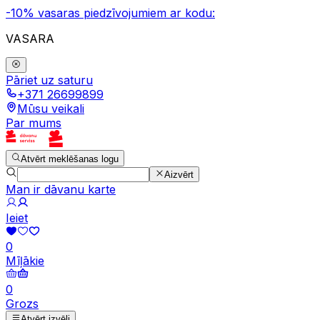
-10% vasaras piedzīvojumiem ar kodu:
VASARA
Pāriet uz saturu
+371 26699899
Mūsu veikali
Par mums
Atvērt meklēšanas logu
Aizvērt
Man ir dāvanu karte
Ieiet
0
Mīļākie
0
Grozs
Atvērt izvēli