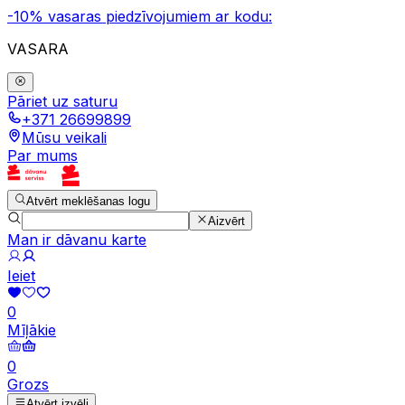
-10% vasaras piedzīvojumiem ar kodu:
VASARA
Pāriet uz saturu
+371 26699899
Mūsu veikali
Par mums
Atvērt meklēšanas logu
Aizvērt
Man ir dāvanu karte
Ieiet
0
Mīļākie
0
Grozs
Atvērt izvēli