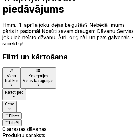
piedāvājums
Hmm.. 1. aprīļa joku idejas beigušās? Nebēdā, mums
pāris ir padomā! Nosūti savam draugam Dāvanu Serviss
joku jeb neīsto dāvanu. Ātri, oriģināli un pats galvenais -
smieklīgi!
Filtri un kārtošana
Vieta
Kategorijas
Bet kur
Visas kategorijas
Kārtot pēc
Cena
Filtrēt
Filtrēt
0 atrastas dāvanas
Produktu saraksts