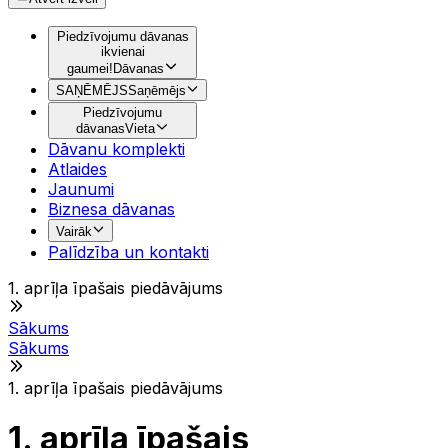
Piedzīvojumu dāvanas
ikvienai
gaumei!
Dāvanas
SAŅĒMĒJS
Saņēmējs
Piedzīvojumu
dāvanas
Vieta
Dāvanu komplekti
Atlaides
Jaunumi
Biznesa dāvanas
Vairāk
Palīdzība un kontakti
1. aprīļa īpašais piedāvājums
Sākums
Sākums
1. aprīļa īpašais piedāvājums
1. aprīļa īpašais