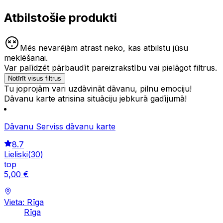
Atbilstošie produkti
Mēs nevarējām atrast neko, kas atbilstu jūsu
meklēšanai.
Var palīdzēt pārbaudīt pareizrakstību vai pielāgot filtrus.
Notīrīt visus filtrus
Tu joprojām vari uzdāvināt dāvanu, pilnu emociju!
Dāvanu karte atrisina situāciju jebkurā gadījumā!
Dāvanu Serviss dāvanu karte
8.7
Lieliski
(
30
)
top
5
,
00
€
Vieta: Rīga
Rīga