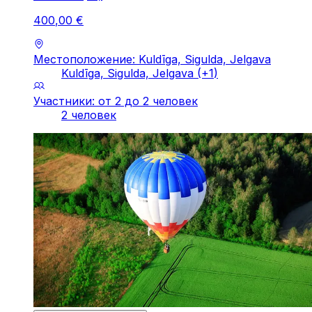
400
,
00
€
Местоположение: Kuldīga, Sigulda, Jelgava
Kuldīga, Sigulda, Jelgava
(+
1
)
Участники: от 2 до 2 человек
2 человек