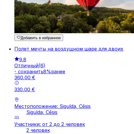
Добавить в избранное
Полет мечты на воздушном шаре для двоих
9.8
Отличный
(
6
)
-
cохранить
8
%
ранее
360
,
00
€
330
,
00
€
Местоположение: Sigulda, Cēsis
Sigulda, Cēsis
Участники: от 2 до 2 человек
2 человек