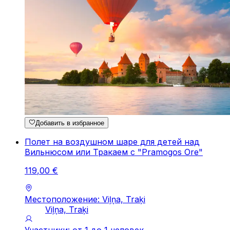
Добавить в избранное
Полет на воздушном шаре для детей над
Вильнюсом или Тракаем с "Pramogos Ore"
119
,
00
€
Местоположение: Viļņa, Traķi
Viļņa, Traķi