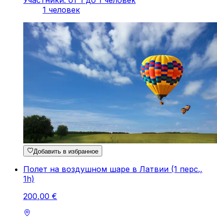
Участники: от 1 до 1 человек
1 человек
Добавить в избранное
Полет на воздушном шаре в Латвии (1 перс.,
1h)
200
,
00
€