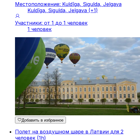
Местоположение: Kuldīga, Sigulda, Jelgava
Kuldīga, Sigulda, Jelgava
(+
1
)
Участники: от 1 до 1 человек
1 человек
Добавить в избранное
Полет на воздушном шаре в Латвии для 2
человек (1h)