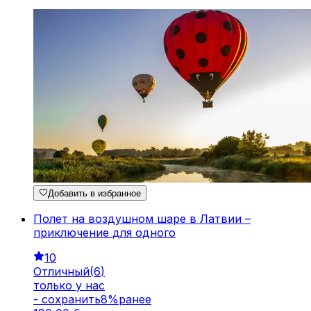
Добавить в избранное
Полет на воздушном шаре в Латвии –
приключение для одного
10
Отличный
(
6
)
только у нас
-
cохранить
8
%
ранее