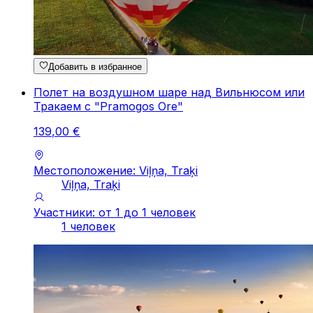
Добавить в избранное
Полет на воздушном шаре над Вильнюсом или
Тракаем с "Pramogos Ore"
139
,
00
€
Местоположение: Viļņa, Traķi
Viļņa, Traķi
Участники: от 1 до 1 человек
1 человек