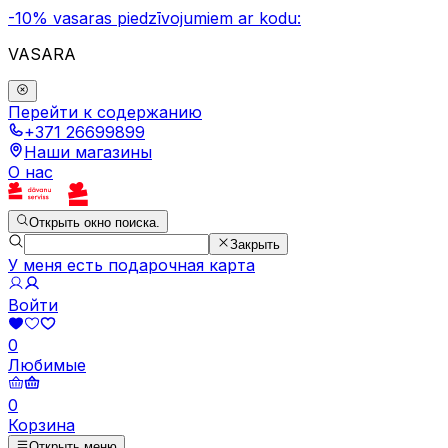
-10% vasaras piedzīvojumiem ar kodu:
VASARA
Перейти к содержанию
+371 26699899
Наши магазины
О нас
Открыть окно поиска.
Закрыть
У меня есть подарочная карта
Войти
0
Любимые
0
Корзина
Открыть меню