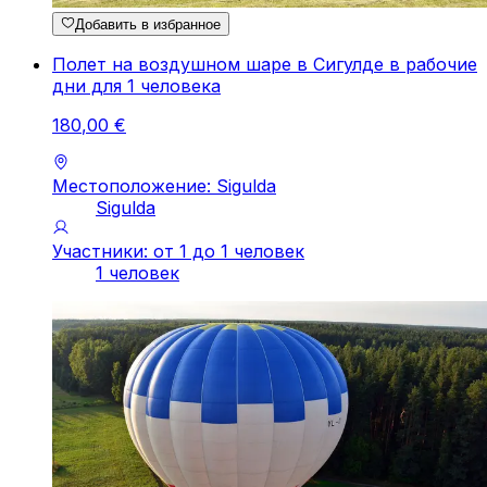
Добавить в избранное
Полет на воздушном шаре в Сигулде в рабочие
дни для 1 человека
180
,
00
€
Местоположение: Sigulda
Sigulda
Участники: от 1 до 1 человек
1 человек