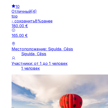
10
Отличный
(
4
)
top
-
cохранить
8
%
ранее
180
,
00
€
165
,
00
€
Местоположение: Sigulda, Cēsis
Sigulda, Cēsis
Участники: от 1 до 1 человек
1 человек