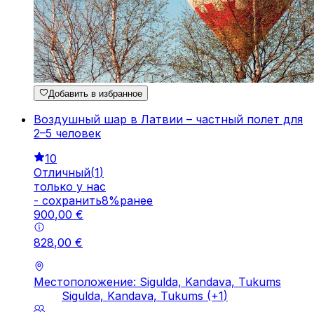
Добавить в избранное
Воздушный шар в Латвии – частный полет для
2–5 человек
10
Отличный
(
1
)
только у нас
-
cохранить
8
%
ранее
900
,
00
€
828
,
00
€
Местоположение: Sigulda, Kandava, Tukums
Sigulda, Kandava, Tukums
(+
1
)