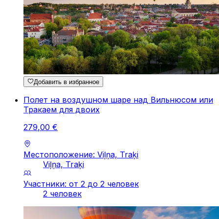
Добавить в избранное
Полет на воздушном шаре над Вильнюсом или
Тракаем для двоих
279
,
00
€
Местоположение: Viļņa, Traķi
Viļņa, Traķi
Участники: от 2 до 2 человек
2 человек