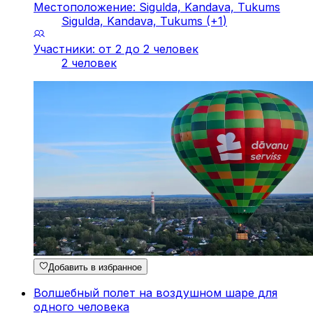
Местоположение: Sigulda, Kandava, Tukums
Sigulda, Kandava, Tukums
(+
1
)
Участники: от 2 до 2 человек
2 человек
Добавить в избранное
Волшебный полет на воздушном шаре для
одного человека