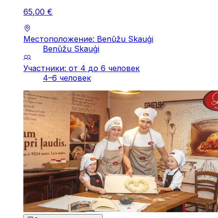
65
,
00
€
Местоположение: Benūžu Skauģi
Benūžu Skauģi
Участники: от 4 до 6 человек
4–6 человек