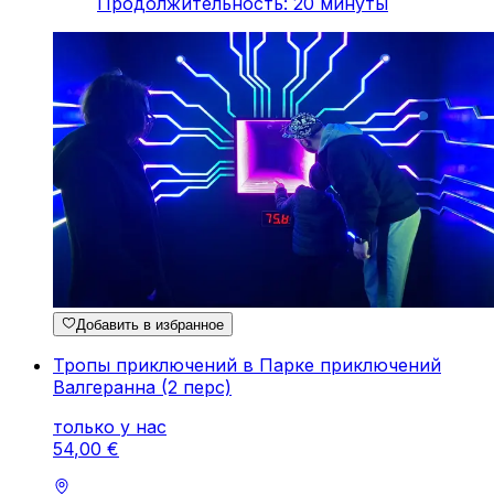
Продолжительность
:
20
минуты
Добавить в избранное
Тропы приключений в Парке приключений
Валгеранна (2 перс)
только у нас
54
,
00
€