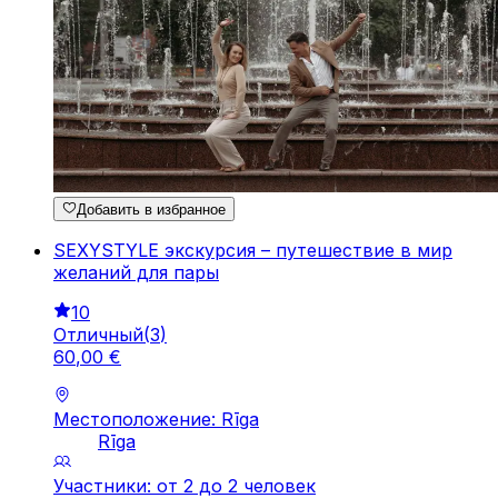
Добавить в избранное
SEXYSTYLE экскурсия – путешествие в мир
желаний для пары
10
Отличный
(
3
)
60
,
00
€
Местоположение: Rīga
Rīga
Участники: от 2 до 2 человек