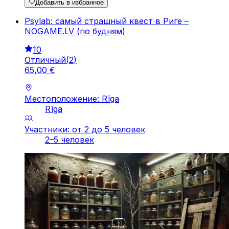
Добавить в избранное
Psylab: самый страшный квест в Риге –
NOGAME.LV (по будням)
10
Отличный
(
2
)
65
,
00
€
Местоположение: Rīga
Rīga
Участники: от 2 до 5 человек
2–5 человек