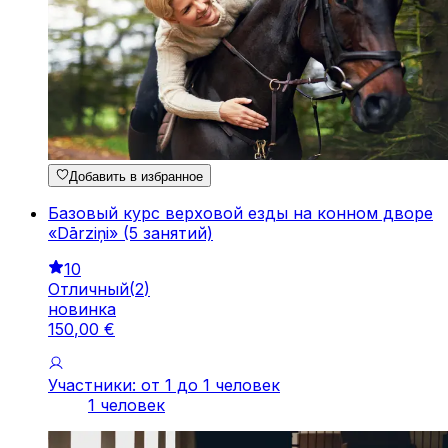
Добавить в избранное
Базовый курс верховой езды на конном дворе
«Dārziņi» (5 занятий)
10
Отличный
(
2
)
новинка
150
,
00
€
Участники: от 1 до 1 человек
1 человек