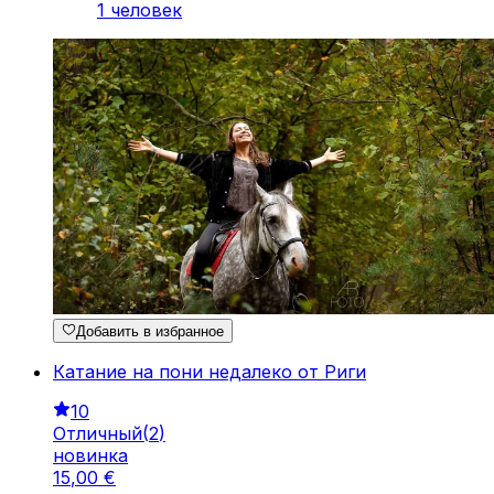
1 человек
Добавить в избранное
Катание на пони недалеко от Риги
10
Отличный
(
2
)
новинка
15
,
00
€