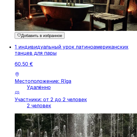
Добавить в избранное
1 индивидуальный урок латиноамериканских
танцев для пары
60
,
50
€
Местоположение: Rīga
Удалённо
Участники: от 2 до 2 человек
2 человек