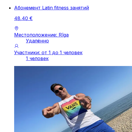
Абонемент Latin fitness занятий
48
,
40
€
Местоположение: Rīga
Удалённо
Участники: от 1 до 1 человек
1 человек