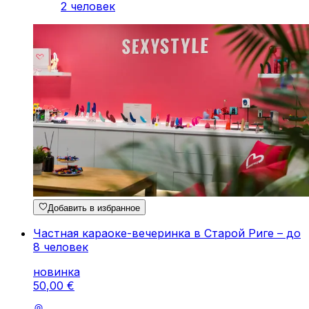
2 человек
Добавить в избранное
Частная караоке-вечеринка в Старой Риге – до
8 человек
новинка
50
,
00
€