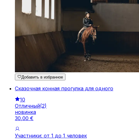
Добавить в избранное
Сказочная конная прогулка для одного
10
Отличный
(
2
)
новинка
30
,
00
€
Участники: от 1 до 1 человек