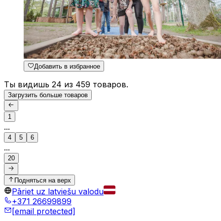
Добавить в избранное
Ты видишь 24 из 459 товаров.
Загрузить больше товаров
1
...
4
5
6
...
20
Подняться на верх
Pāriet uz latviešu valodu
+371 26699899
[email protected]