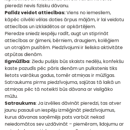
pieredzi nevis fizisku dāvanu.
Palīdz veidot attiecības:
Viens no iemesliem,
kāpēc cilvēki vēlas doties ārpus mājām, ir lai veidotu
attiecības un izklaidētos ar apkārtējiem.
Pieredze sniedz iespēju radīt, augt un stiprināt
attiecības ar ģimeni, bērniem, draugiem, kolēģiem
un otrajām pusītēm. Piedzīvojumi ir lieliska aktivitāte
atpūtas dienām.
Ilgmūžība
: Ziedu pušķis būs skaists nedēļu, konfekšu
kaste pazudīs pēc pāris dienām un pulkstenis tiks
lietots vairākus gadus, tomēr atmiņas ir mūžīgas.
Satraukums pirms piedzīvojuma, sajūtas tā laikā un
atmiņas pēc tā noteikti būs dāvana ar visilgāko
mūžu.
Satraukums
: Ja izvēlies dāvināt pieredzi, tas atver
jaunu pasauli un iespēju izmēģināt piedzīvojumus,
kurus dāvanas saņēmējs pats varbūt nekad
neiedomātos sev uzdāvināt – piemēram,
lidojumu ar