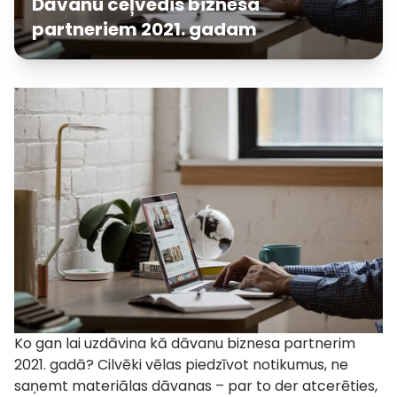
Dāvanu ceļvedis biznesa
partneriem 2021. gadam
Ko gan lai uzdāvina kā dāvanu biznesa partnerim
2021. gadā? Cilvēki vēlas piedzīvot notikumus, ne
saņemt materiālas dāvanas – par to der atcerēties,