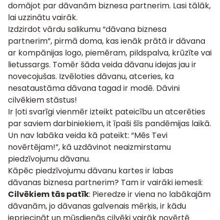
domājot par dāvanām biznesa partnerim. Lasi tālāk,
lai uzzinātu vairāk.
Izdzirdot vārdu salikumu “
dāvana biznesa
partnerim
”, pirmā doma, kas ienāk prātā ir dāvana
ar kompānijas logo, piemēram, pildspalva, krūzīte vai
lietussargs. Tomēr šāda veida dāvanu idejas jau ir
novecojušas. Izvēloties dāvanu, atceries, ka
nesataustāma dāvana tagad ir modē. Dāvini
cilvēkiem stāstus!
Ir ļoti svarīgi vienmēr izteikt pateicību un atcerēties
par saviem darbiniekiem, it īpaši šīs pandēmijas laikā.
Un nav labāka veida kā pateikt: “Mēs Tevi
novērtējam!”, kā uzdāvinot neaizmirstamu
piedzīvojumu dāvanu
.
Kāpēc piedzīvojumu dāvanu kartes ir labas
dāvanas biznesa partnerim
? Tam ir vairāki iemesli:
Cilvēkiem tās patīk
: Pieredze ir viena no labākajām
dāvanām, jo dāvanas galvenais mērķis, ir kādu
iepriecināt un mūsdienās cilvēki vairāk novērtē