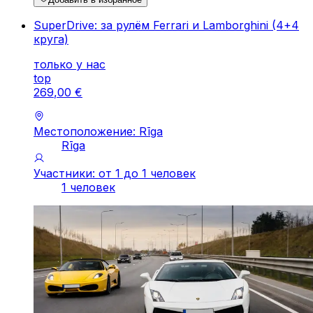
SuperDrive: за рулём Ferrari и Lamborghini (4+4
круга)
только у нас
top
269
,
00
€
Местоположение: Rīga
Rīga
Участники: от 1 до 1 человек
1 человек