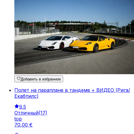
Добавить в избранное
Полет на параплане в тандеме + ВИДЕО (Рига/
Екабпилс)
9.5
Отличный
(
17
)
top
70
,
00
€