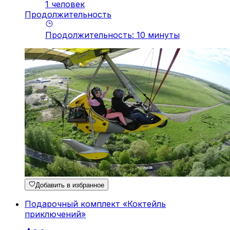
1 человек
Продолжительность
Продолжительность
:
10
минуты
Добавить в избранное
Подарочный комплект «Коктейль
приключений»