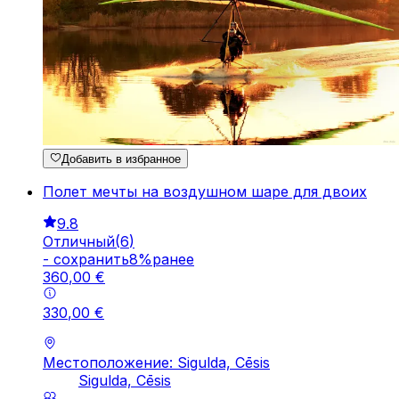
Добавить в избранное
Полет мечты на воздушном шаре для двоих
9.8
Отличный
(
6
)
-
cохранить
8
%
ранее
360
,
00
€
330
,
00
€
Местоположение: Sigulda, Cēsis
Sigulda, Cēsis