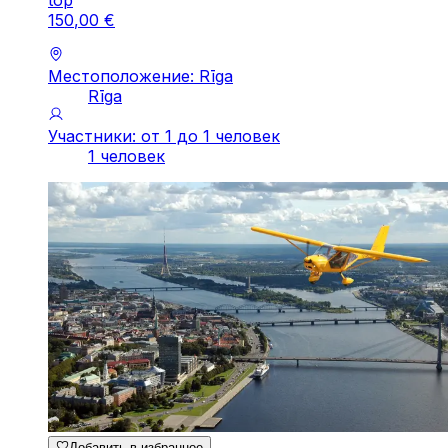
150
,
00
€
Местоположение: Rīga
Rīga
Участники: от 1 до 1 человек
1 человек
Добавить в избранное