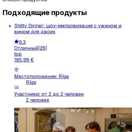
Подходящие продукты
Shitty Dinner: шоу-импровизация с ужином и
вином для двоих
9.3
Отличный
(
26
)
top
185
,
99
€
Местоположение: Rīga
Rīga
Участники: от 2 до 2 человек
2 человек