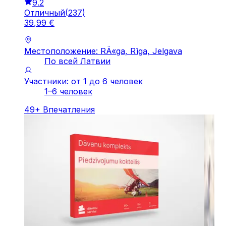
9.2
Отличный
(
237
)
39
,
99
€
Местоположение: RÄ«ga, Rīga, Jelgava
По всей Латвии
Участники: от 1 до 6 человек
1–6 человек
49
+
Впечатления