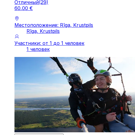
Отличный
(
29
)
60
,
00
€
Местоположение: Rīga, Krustpils
Rīga, Krustpils
Участники: от 1 до 1 человек
1 человек