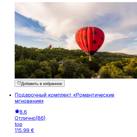
Добавить в избранное
Подарочный комплект «Романтические
мгновения»
8.6
Отлично
(
86
)
top
115
,
99
€