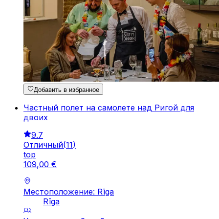
Добавить в избранное
Частный полет на самолете над Ригой для
двоих
9.7
Отличный
(
11
)
top
109
,
00
€
Местоположение: Rīga
Rīga