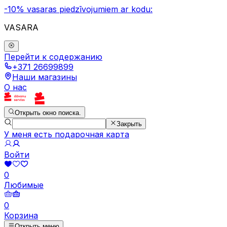
-10% vasaras piedzīvojumiem ar kodu:
VASARA
Перейти к содержанию
+371 26699899
Наши магазины
О нас
Открыть окно поиска.
Закрыть
У меня есть подарочная карта
Войти
0
Любимые
0
Корзина
Открыть меню