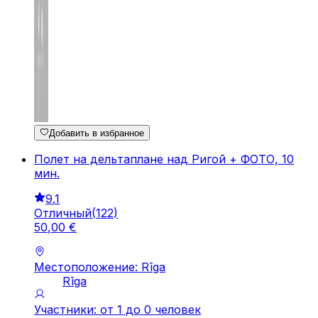
Добавить в избранное
Полет на дельтаплане над Ригой + ФОТО, 10
мин.
9.1
Отличный
(
122
)
50
,
00
€
Местоположение: Rīga
Rīga
Участники: от 1 до 0 человек