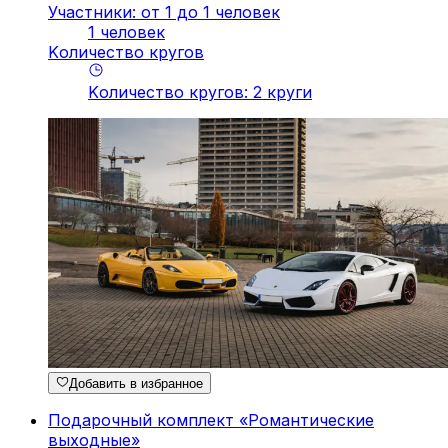
Участники: от 1 до 1 человек
1 человек
Kоличество кругов
Kоличество кругов
:
2
круги
Добавить в избранное
Подарочный комплект «Романтические
выходные»