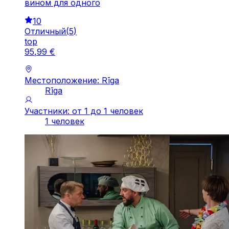
вином для одного
10
Отличный
(
5
)
top
95
,
99
€
Местоположение: Rīga
Rīga
Участники: от 1 до 1 человек
1 человек