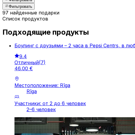
Фильтровать
97 найденные подарки
Список продуктов
Подходящие продукты
Боулинг с друзьями – 2 часа в Pepsi Centrs, в лю
9.4
Отличный
(
7
)
46
,
00
€
Местоположение: Rīga
Rīga
Участники: от 2 до 6 человек
2–6 человек