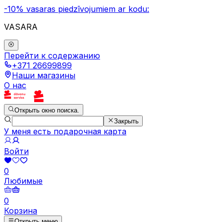
-10% vasaras piedzīvojumiem ar kodu:
VASARA
Перейти к содержанию
+371 26699899
Наши магазины
О нас
Открыть окно поиска.
Закрыть
У меня есть подарочная карта
Войти
0
Любимые
0
Корзина
Открыть меню