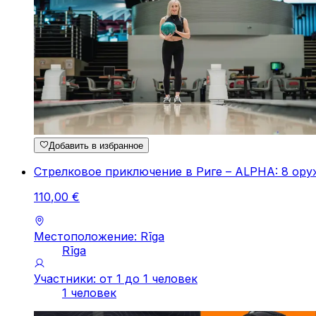
Добавить в избранное
Стрелковое приключение в Риге – ALPHA: 8 ору
110
,
00
€
Местоположение: Rīga
Rīga
Участники: от 1 до 1 человек
1 человек