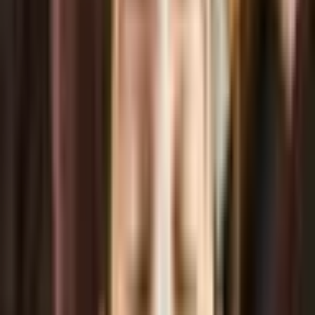
отшелушивание, стимуляция и увлажнение кожи,
оказывается противовоспалительное и
антиоксидантное действие, осуществляется
нормализация пигментации. Одновременно с этим
происходит стимуляция дермы, что приводит к
выравниванию кожи.
Что включено в
предложение?
Очищение лица;
Обезжиривание кожи;
Пилинг лица;
Нейтрализация пилинга;
Крем для лица.
Для кого предназначена