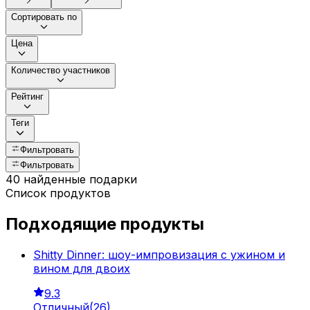
Сортировать по
Цена
Количество участников
Рейтинг
Теги
Фильтровать
Фильтровать
40 найденные подарки
Список продуктов
Подходящие продукты
Shitty Dinner: шоу-импровизация с ужином и
вином для двоих
9.3
Отличный
(
26
)