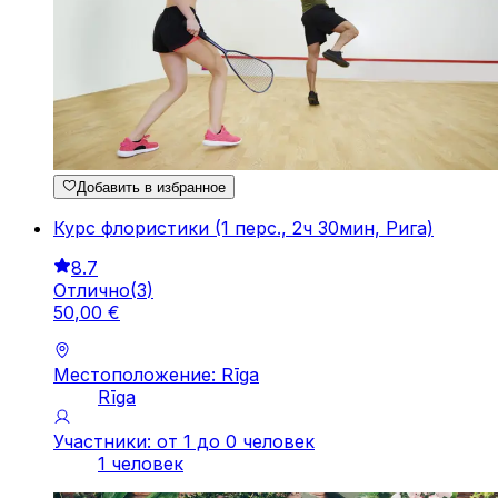
Добавить в избранное
Курс флористики (1 перс., 2ч 30мин, Рига)
8.7
Отлично
(
3
)
50
,
00
€
Местоположение: Rīga
Rīga
Участники: от 1 до 0 человек
1 человек