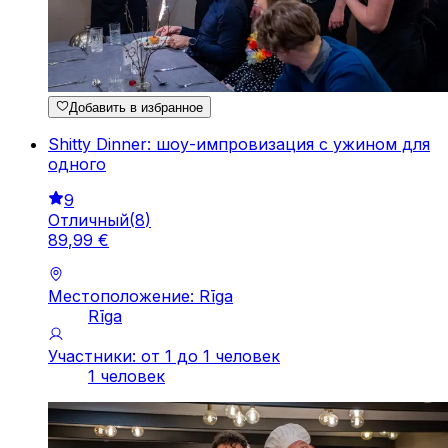
Добавить в избранное
Shitty Dinner: шоу-импровизация с ужином для
одного
9
Отличный
(
8
)
89
,
99
€
Местоположение: Rīga
Rīga
Участники: от 1 до 1 человек
1 человек