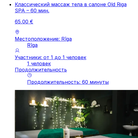
Классический массаж тела в салоне Old Riga
SPA – 60 мин.
65
,
00
€
Местоположение: Rīga
Rīga
Участники: от 1 до 1 человек
1 человек
Продолжительность
Продолжительность
:
60
минуты