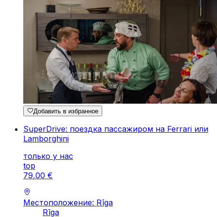
Добавить в избранное
SuperDrive: поездка пассажиром на Ferrari или
Lamborghini
только у нас
top
79
,
00
€
Местоположение: Rīga
Rīga