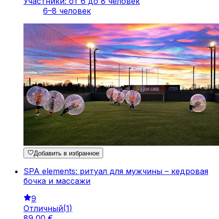
Участники: от 6 до 8 человек
6–8 человек
Добавить в избранное
SPA elements: ритуал для мужчины – кедровая
бочка и массажи
9
Отличный
(
1
)
89
,
00
€