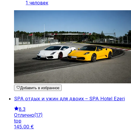
1 человек
Добавить в избранное
SPA отдых и ужин для двоих – SPA Hotel Ezeri
8.3
Отлично
(
17
)
top
145
,
00
€