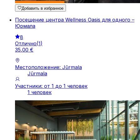
Добавить в избранное
Посещение центра Wellness Oasis для одного –
Юрмала
8
Отлично
(
1
)
35
,
00
€
Местоположение: Jūrmala
Jūrmala
Участники: от 1 до 1 человек
1 человек