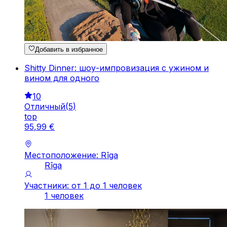
Добавить в избранное
Shitty Dinner: шоу-импровизация с ужином и
вином для одного
10
Отличный
(
5
)
top
95
,
99
€
Местоположение: Rīga
Rīga
Участники: от 1 до 1 человек
1 человек