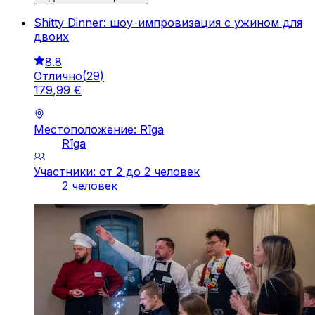
Shitty Dinner: шоу-импровизация с ужином для
двоих
8.8
Отлично
(
29
)
179
,
99
€
Местоположение: Rīga
Rīga
Участники: от 2 до 2 человек
2 человек