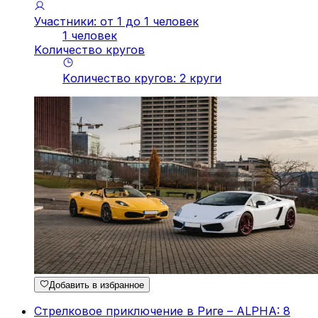
Участники: от 1 до 1 человек
1 человек
Kоличество кругов
Kоличество кругов
:
2
круги
Добавить в избранное
Стрелковое приключение в Риге – ALPHA: 8