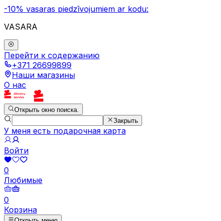
-10% vasaras piedzīvojumiem ar kodu:
VASARA
Перейти к содержанию
+371 26699899
Наши магазины
О нас
Открыть окно поиска.
Закрыть
У меня есть подарочная карта
Войти
0
Любимые
0
Корзина
Открыть меню