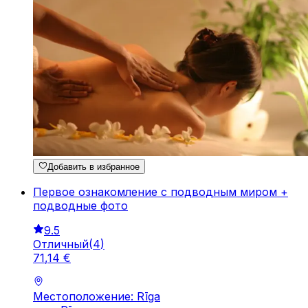
Добавить в избранное
Первое ознакомление с подводным миром +
подводные фото
9.5
Отличный
(
4
)
71
,
14
€
Местоположение: Rīga