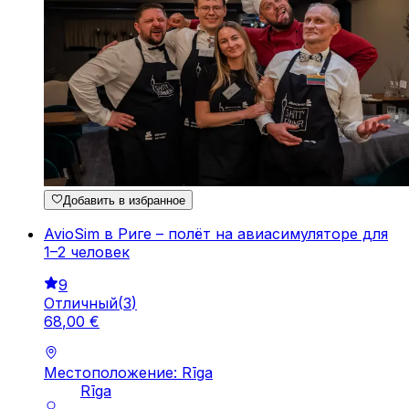
Добавить в избранное
AvioSim в Риге – полёт на авиасимуляторе для
1–2 человек
9
Отличный
(
3
)
68
,
00
€
Местоположение: Rīga
Rīga