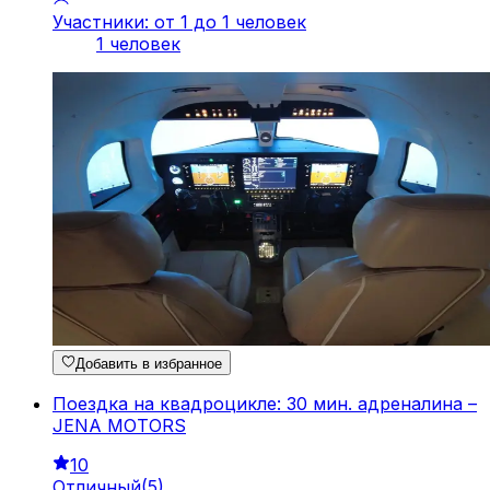
Участники: от 1 до 1 человек
1 человек
Добавить в избранное
Поездка на квадроцикле: 30 мин. адреналина –
JENA MOTORS
10
Отличный
(
5
)