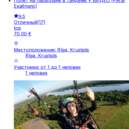
Полет на параплане в тандеме + ВИДЕО (Рига/
Екабпилс)
9.5
Отличный
(
17
)
top
70
,
00
€
Местоположение: Rīga, Krustpils
Rīga, Krustpils
Участники: от 1 до 1 человек
1 человек