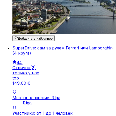
Добавить в избранное
SuperDrive: сам за рулем Ferrari или Lamborghini
(4 круга)
8.5
Отлично
(
2
)
только у нас
top
149
,
00
€
Местоположение: Rīga
Rīga
Участники: от 1 до 1 человек