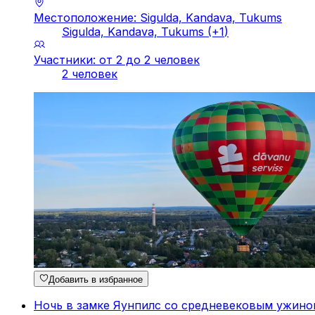
Местоположение: Sigulda, Kandava, Tukums
Sigulda, Kandava, Tukums
(+
1
)
Участники: от 2 до 2 человек
2 человек
Добавить в избранное
Ночь в замке Яунпилс со средневековым ужино