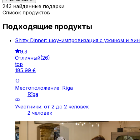
243 найденные подарки
Список продуктов
Подходящие продукты
Shitty Dinner: шоу-импровизация с ужином и ви
9.3
Отличный
(
26
)
top
185
,
99
€
Местоположение: Rīga
Rīga
Участники: от 2 до 2 человек
2 человек