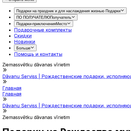
Подарки на праздник и для наслаждения жизнью
Подарки
ПО ПОЛУЧАТЕЛЮ
Получатель
Подарки-приключения
Место
Подарочные комплекты
Скидки
Новинки
Больше
Помощь и контакты
Ziemassvētku dāvanas vīrietim
Dāvanu Serviss | Рождественские подарки, исполня
Главная
Главная
Dāvanu Serviss | Рождественские подарки, исполня
Ziemassvētku dāvanas vīrietim