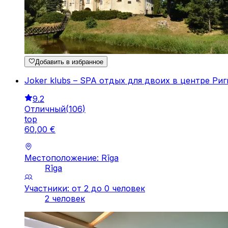
Добавить в избранное
Joker klubs – SPA отдых для двоих в центре Риг
9.2
Отличный
(
106
)
top
60
,
00
€
Местоположение: Rīga
Rīga
Участники: от 2 до 0 человек
2 человек