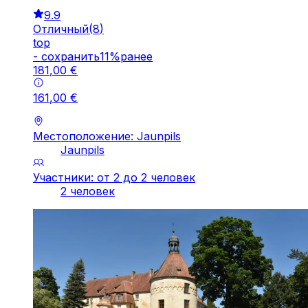
9.9
Отличный
(
8
)
top
-
cохранить
11
%
ранее
181
,
00
€
161
,
00
€
Местоположение: Jaunpils
Jaunpils
Участники: от 2 до 2 человек
2 человек