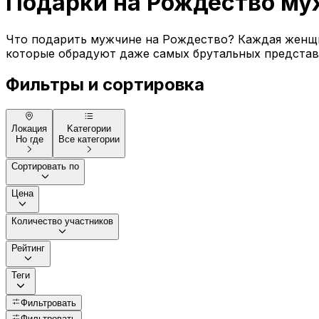
Подарки на Рождество му
Что подарить мужчине на Рождество? Каждая женщин
которые обрадуют даже самых брутальных представи
Фильтры и сортировка
Локация
Kатегории
Но где
Все категории
Сортировать по
Цена
Количество участников
Рейтинг
Теги
Фильтровать
Фильтровать