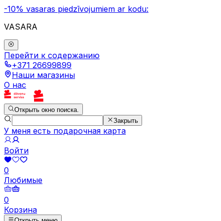
-10% vasaras piedzīvojumiem ar kodu:
VASARA
Перейти к содержанию
+371 26699899
Наши магазины
О нас
Открыть окно поиска.
Закрыть
У меня есть подарочная карта
Войти
0
Любимые
0
Корзина
Открыть меню