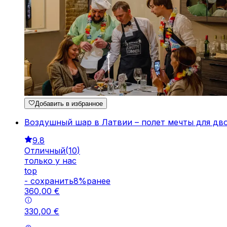
Добавить в избранное
Воздушный шар в Латвии – полет мечты для дв
9.8
Отличный
(
10
)
только у нас
top
-
cохранить
8
%
ранее
360
,
00
€
330
,
00
€