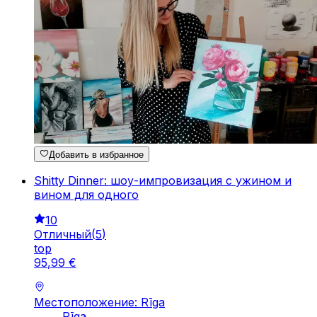
Добавить в избранное
Shitty Dinner: шоу-импровизация с ужином и
вином для одного
10
Отличный
(
5
)
top
95
,
99
€
Местоположение: Rīga
Rīga