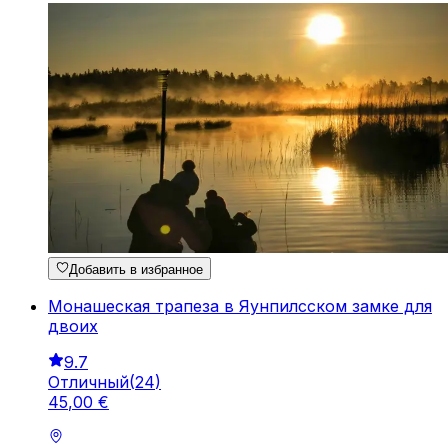
Добавить в избранное
Монашеская трапеза в Яунпилсском замке для
двоих
9.7
Отличный
(
24
)
45
,
00
€