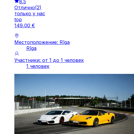
8.5
Отлично
(
2
)
только у нас
top
149
,
00
€
Местоположение: Rīga
Rīga
Участники: от 1 до 1 человек
1 человек