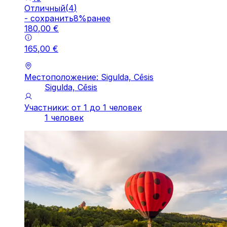
Отличный
(
4
)
-
cохранить
8
%
ранее
180
,
00
€
165
,
00
€
Местоположение: Sigulda, Cēsis
Sigulda, Cēsis
Участники: от 1 до 1 человек
1 человек