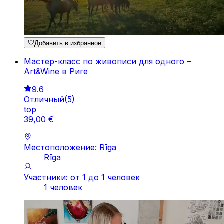
Добавить в избранное
Мастер-класс по живописи для одного –
Art&Wine в Риге
9.6
Отличный
(
5
)
top
39
,
00
€
Местоположение: Rīga
Rīga
Участники: от 1 до 1 человек
1 человек