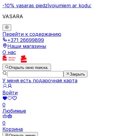
-10% vasaras piedzīvojumiem ar kodu:
VASARA
Перейти к содержанию
+371 26699899
Наши магазины
О нас
Открыть окно поиска.
Закрыть
У меня есть подарочная карта
Войти
0
Любимые
0
Корзина
Открыть меню