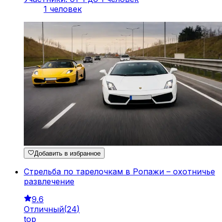
1 человек
Добавить в избранное
Стрельба по тарелочкам в Ропажи – охотничье
развлечение
9.6
Отличный
(
24
)
top