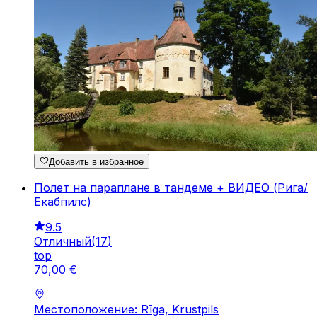
Добавить в избранное
Полет на параплане в тандеме + ВИДЕО (Рига/
Екабпилс)
9.5
Отличный
(
17
)
top
70
,
00
€
Местоположение: Rīga, Krustpils