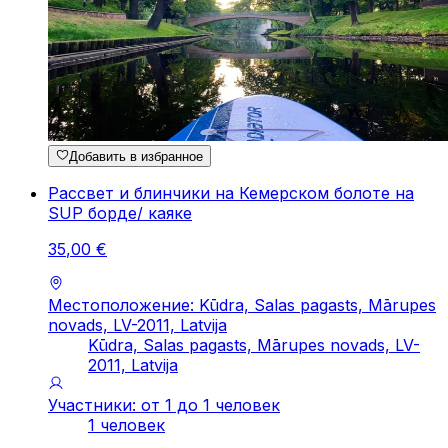
Добавить в избранное
Рассвет и блинчики на Кемерском болоте на
SUP борде/ каяке
35
,
00
€
Местоположение: Kūdra, Salas pagasts, Mārupes
novads, LV-2011, Latvija
Kūdra, Salas pagasts, Mārupes novads, LV-
2011, Latvija
Участники: от 1 до 1 человек
1 человек