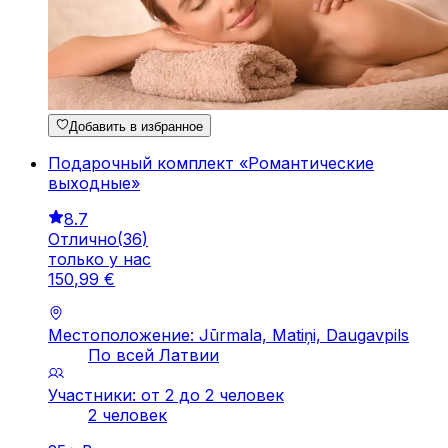
Добавить в избранное
Подарочный комплект «Романтические
выходные»
8.7
Отлично
(
36
)
только у нас
150
,
99
€
Местоположение: Jūrmala, Matiņi, Daugavpils
По всей Латвии
Участники: от 2 до 2 человек
2 человек