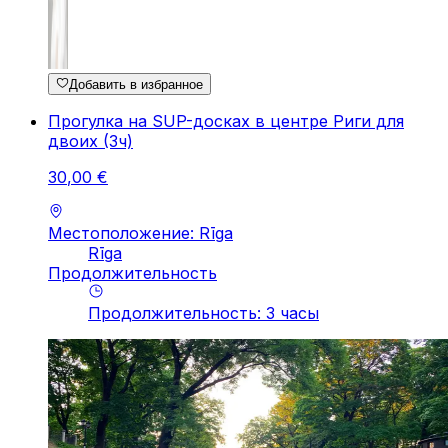
Добавить в избранное
Прогулка на SUP-досках в центре Риги для
двоих (3ч)
30
,
00
€
Местоположение: Rīga
Rīga
Продолжительность
Продолжительность
:
3
часы