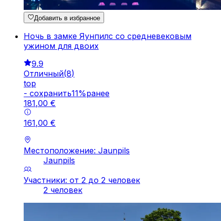
Добавить в избранное
Ночь в замке Яунпилс со средневековым
ужином для двоих
9.9
Отличный
(
8
)
top
-
cохранить
11
%
ранее
181
,
00
€
161
,
00
€
Местоположение: Jaunpils
Jaunpils
Участники: от 2 до 2 человек
2 человек