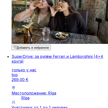
Добавить в избранное
SuperDrive: за рулём Ferrari и Lamborghini (4+4
круга)
только у нас
top
269
,
00
€
Местоположение: Rīga
Rīga
Участники: от 1 до 1 человек