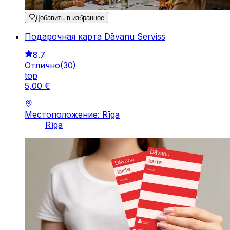
Добавить в избранное
Подарочная карта Dāvanu Serviss
8.7
Отлично
(
30
)
top
5
,
00
€
Местоположение: Rīga
Rīga