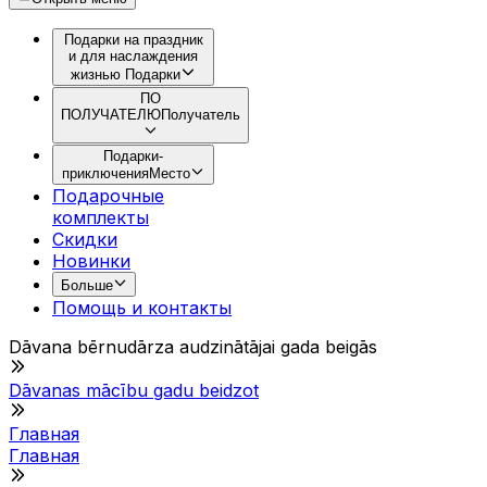
Подарки на праздник
и для наслаждения
жизнью
Подарки
ПО
ПОЛУЧАТЕЛЮ
Получатель
Подарки-
приключения
Место
Подарочные
комплекты
Скидки
Новинки
Больше
Помощь и контакты
Dāvana bērnudārza audzinātājai gada beigās
Dāvanas mācību gadu beidzot
Главная
Главная