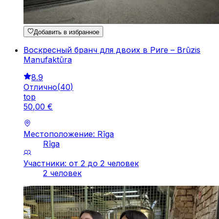
Добавить в избранное
Воскресный бранч для двоих в Риге – Brūzis
Manufaktūra
8.9
Отлично
(
40
)
top
50
,
00
€
Местоположение: Rīga
Rīga
Участники: от 2 до 2 человек
2 человек