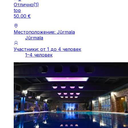
Отлично
(
1
)
top
50
,
00
€
Местоположение: Jūrmala
Jūrmala
Участники: от 1 до 4 человек
1–4 человек