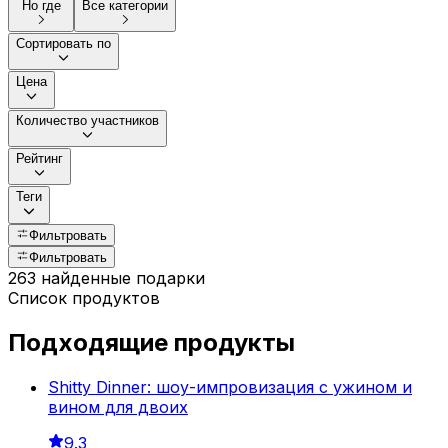
Но где
Все категории
Сортировать по
Цена
Количество участников
Рейтинг
Теги
Фильтровать
Фильтровать
263 найденные подарки
Список продуктов
Подходящие продукты
Shitty Dinner: шоу-импровизация с ужином и
вином для двоих
9.3