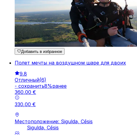
Добавить в избранное
Полет мечты на воздушном шаре для двоих
9.8
Отличный
(
6
)
-
cохранить
8
%
ранее
360
,
00
€
330
,
00
€
Местоположение: Sigulda, Cēsis
Sigulda, Cēsis