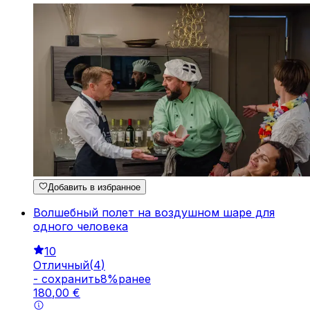
Добавить в избранное
Волшебный полет на воздушном шаре для
одного человека
10
Отличный
(
4
)
-
cохранить
8
%
ранее
180
,
00
€