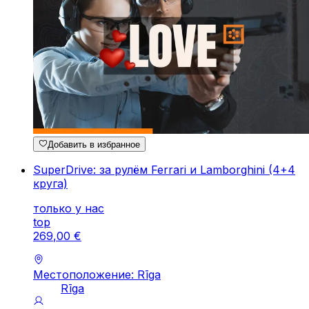
Добавить в избранное
SuperDrive: за рулём Ferrari и Lamborghini (4+4
круга)
только у нас
top
269
,
00
€
Местоположение: Rīga
Rīga