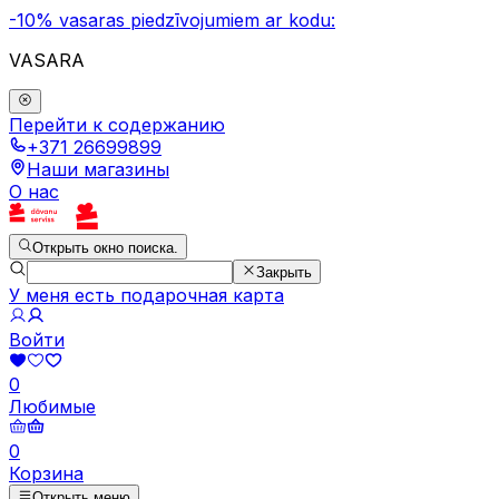
-10% vasaras piedzīvojumiem ar kodu:
VASARA
Перейти к содержанию
+371 26699899
Наши магазины
О нас
Открыть окно поиска.
Закрыть
У меня есть подарочная карта
Войти
0
Любимые
0
Корзина
Открыть меню