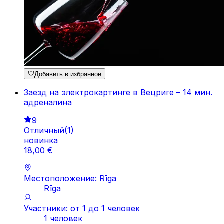
Добавить в избранное
Заезд на электрокартинге в Вецриге – 14 мин.
адреналина
9
Отличный
(
1
)
новинка
18
,
00
€
Местоположение: Rīga
Rīga
Участники: от 1 до 1 человек
1 человек