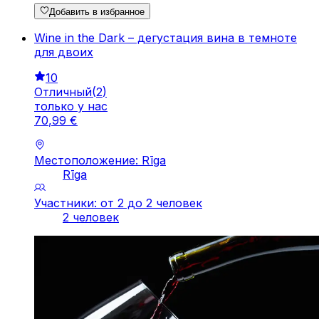
Добавить в избранное
Wine in the Dark – дегустация вина в темноте
для двоих
10
Отличный
(
2
)
только у нас
70
,
99
€
Местоположение: Rīga
Rīga
Участники: от 2 до 2 человек
2 человек