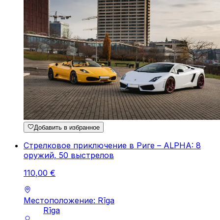
Добавить в избранное
Стрелковое приключение в Риге – ALPHA: 8
оружий, 50 выстрелов
110
,
00
€
Местоположение: Rīga
Rīga