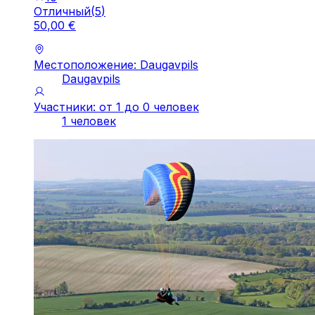
Отличный
(
5
)
50
,
00
€
Местоположение: Daugavpils
Daugavpils
Участники: от 1 до 0 человек
1 человек