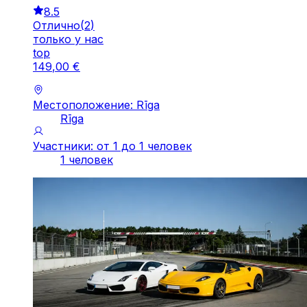
8.5
Отлично
(
2
)
только у нас
top
149
,
00
€
Местоположение: Rīga
Rīga
Участники: от 1 до 1 человек
1 человек