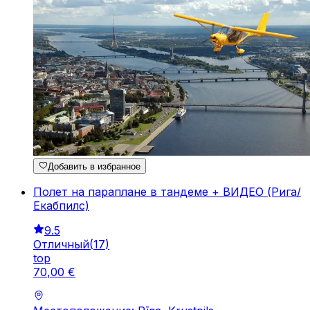
Добавить в избранное
Полет на параплане в тандеме + ВИДЕО (Рига/
Екабпилс)
9.5
Отличный
(
17
)
top
70
,
00
€