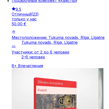
Подарочный комплект «Квесты»
9.5
Отличный
(
23
)
только у нас
50
,
00
€
Местоположение: Tukuma novads, Rīga, Līgatne
Tukuma novads, Rīga, Līgatne
Участники: от 2 до 6 человек
2–6 человек
8
+
Впечатления