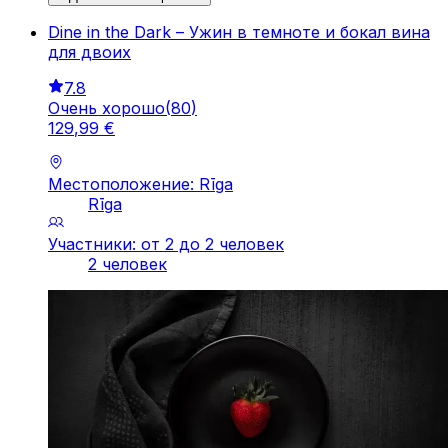
Dine in the Dark – Ужин в темноте и бокал вина
для двоих
7.8
Очень хорошо
(
80
)
129
,
99
€
Местоположение: Rīga
Rīga
Участники: от 2 до 2 человек
2 человек