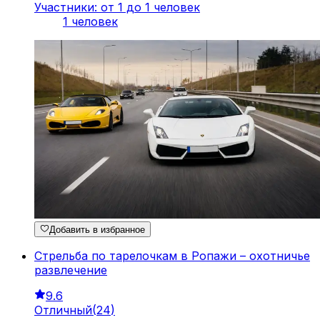
Участники: от 1 до 1 человек
1 человек
Добавить в избранное
Стрельба по тарелочкам в Ропажи – охотничье
развлечение
9.6
Отличный
(
24
)