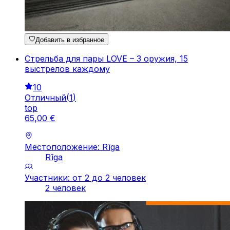
Добавить в избранное
Стрельба для пары LOVE – 3 оружия, 15
выстрелов каждому
10
Отличный
(
1
)
top
65
,
00
€
Местоположение: Rīga
Rīga
Участники: от 2 до 2 человек
2 человек