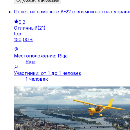
Добавить в избранное
Полет на самолете А-22 с возможностью управ
9.2
Отличный
(
21
)
top
150
,
00
€
Местоположение: Rīga
Rīga
Участники: от 1 до 1 человек
1 человек