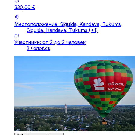
330
,
00
€
Местоположение: Sigulda, Kandava, Tukums
Sigulda, Kandava, Tukums
(+
1
)
Участники: от 2 до 2 человек
2 человек