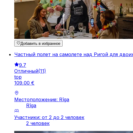
Добавить в избранное
Частный полет на самолете над Ригой для двои
9.7
Отличный
(
11
)
top
109
,
00
€
Местоположение: Rīga
Rīga
Участники: от 2 до 2 человек
2 человек