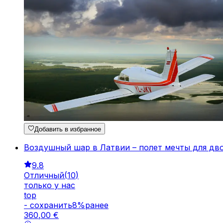
Добавить в избранное
Воздушный шар в Латвии – полет мечты для дв
9.8
Отличный
(
10
)
только у нас
top
-
cохранить
8
%
ранее
360
,
00
€