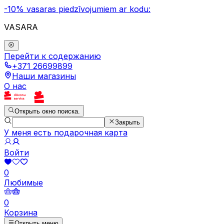
-10% vasaras piedzīvojumiem ar kodu:
VASARA
Перейти к содержанию
+371 26699899
Наши магазины
О нас
Открыть окно поиска.
Закрыть
У меня есть подарочная карта
Войти
0
Любимые
0
Корзина
Открыть меню