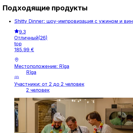
Подходящие продукты
Shitty Dinner: шоу-импровизация с ужином и ви
9.3
Отличный
(
26
)
top
185
,
99
€
Местоположение: Rīga
Rīga
Участники: от 2 до 2 человек
2 человек