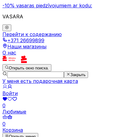
-10% vasaras piedzīvojumiem ar kodu:
VASARA
Перейти к содержанию
+371 26699899
Наши магазины
О нас
Открыть окно поиска.
Закрыть
У меня есть подарочная карта
Войти
0
Любимые
0
Корзина
Открыть меню