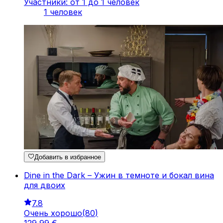
Участники: от 1 до 1 человек
1 человек
Добавить в избранное
Dine in the Dark – Ужин в темноте и бокал вина
для двоих
7.8
Очень хорошо
(
80
)
129
,
99
€