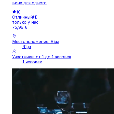
вина для одного
10
Отличный
(
1
)
только у нас
75
,
99
€
Местоположение: Rīga
Rīga
Участники: от 1 до 1 человек
1 человек