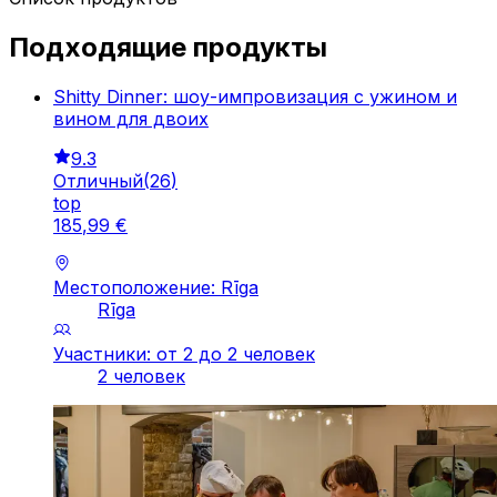
Подходящие продукты
Shitty Dinner: шоу-импровизация с ужином и
вином для двоих
9.3
Отличный
(
26
)
top
185
,
99
€
Местоположение: Rīga
Rīga
Участники: от 2 до 2 человек
2 человек