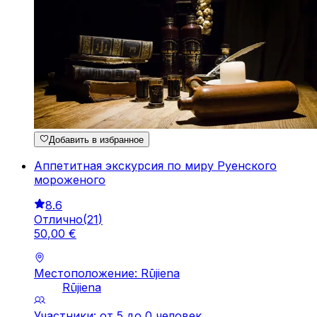
Добавить в избранное
Аппетитная экскурсия по миру Руенского
мороженого
8.6
Отлично
(
21
)
50
,
00
€
Местоположение: Rūjiena
Rūjiena
Участники: от 5 до 0 человек