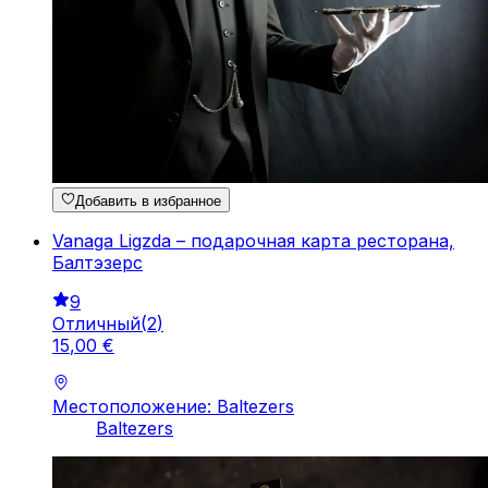
Добавить в избранное
Vanaga Ligzda – подарочная карта ресторана,
Балтэзерс
9
Отличный
(
2
)
15
,
00
€
Местоположение: Baltezers
Baltezers