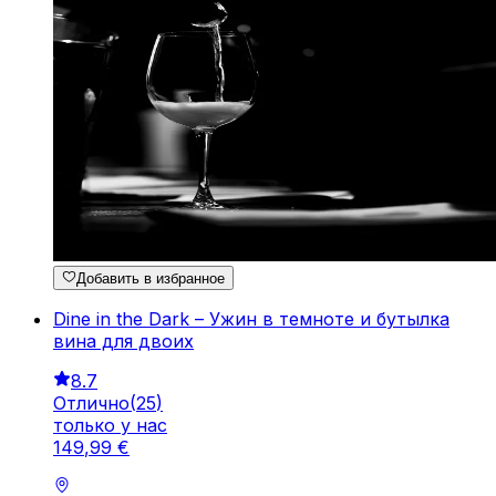
Добавить в избранное
Dine in the Dark – Ужин в темноте и бутылка
вина для двоих
8.7
Отлично
(
25
)
только у нас
149
,
99
€