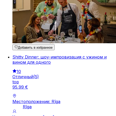
Добавить в избранное
Shitty Dinner: шоу-импровизация с ужином и
вином для одного
10
Отличный
(
5
)
top
95
,
99
€
Местоположение: Rīga
Rīga