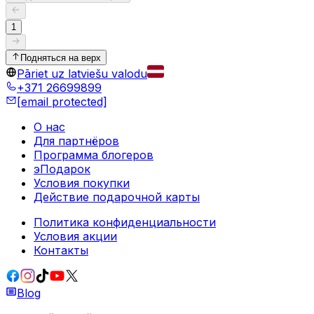
1
Подняться на верх
Pāriet uz latviešu valodu
+371 26699899
[email protected]
О нас
Для партнёров
Программа блогеров
эПодарок
Условия покупки
Действие подарочной карты
Политика конфиденциальности
Условия акции
Контакты
Blog