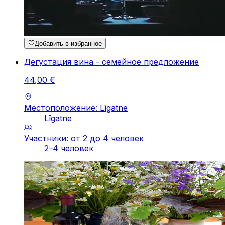
Добавить в избранное
Дегустация вина - семейное предложение
44
,
00
€
Местоположение: Līgatne
Līgatne
Участники: от 2 до 4 человек
2–4 человек