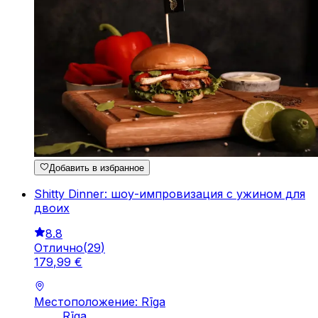
Добавить в избранное
Shitty Dinner: шоу-импровизация с ужином для
двоих
8.8
Отлично
(
29
)
179
,
99
€
Местоположение: Rīga
Rīga