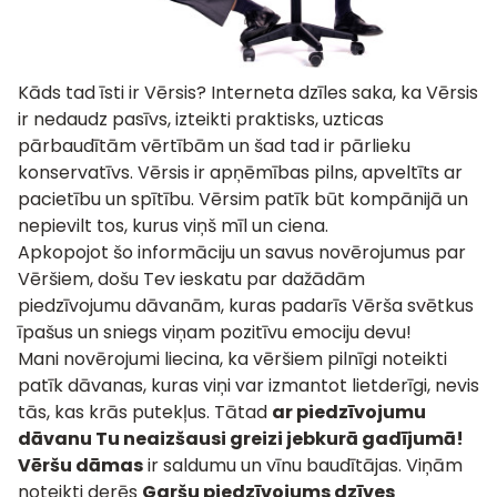
Kāds tad īsti ir Vērsis? Interneta dzīles saka, ka Vērsis
ir nedaudz pasīvs, izteikti praktisks, uzticas
pārbaudītām vērtībām un šad tad ir pārlieku
konservatīvs. Vērsis ir apņēmības pilns, apveltīts ar
pacietību un spītību. Vērsim patīk būt kompānijā un
nepievilt tos, kurus viņš mīl un ciena.
Apkopojot šo informāciju un savus novērojumus par
Vēršiem, došu Tev ieskatu par dažādām
piedzīvojumu dāvanām, kuras padarīs Vērša svētkus
īpašus un sniegs viņam pozitīvu emociju devu!
Mani novērojumi liecina, ka vēršiem pilnīgi noteikti
patīk dāvanas, kuras viņi var izmantot lietderīgi, nevis
tās, kas krās putekļus. Tātad
ar piedzīvojumu
dāvanu Tu neaizšausi greizi jebkurā gadījumā!
Vēršu dāmas
ir saldumu un vīnu baudītājas. Viņām
noteikti derēs
Garšu piedzīvojums dzīves