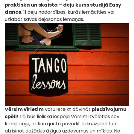
praktiska un skaista
–
deju kurss studijā Easy
dance
. 11 deju nodarbības, kurās iemācīties vai
uzlabot savas dejošanas iemaņas.
Vērsim vīrietim
varu ieteikt dāvināt
piedzīvojumu
spēli
! Tā būs lieliska iespēja Vērsim izvēlēties sev
kompāniju, ar kuru jautri pavadīt laiku, izpildot un
atrisinot dažādus āķīgus uzdevumus un mīklas. No