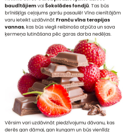
baudītājiem
vai
Šokolāde
s
fondjū
. Tas būs
brīnišķīgs ceļojums garšu pasaulē! Vīna cienītājām
varu ieteikt uzdāvināt
Franču vīna terapijas
vannas
, kas būs viegli reibinoša atpūta un sava
ķermeņa lutināšana pēc garas darba nedēļas.
Vērsim vari uzdāvināt piedzīvojumu dāvanu, kas
derēs gan dāmai, gan kungam un būs vienlīdz