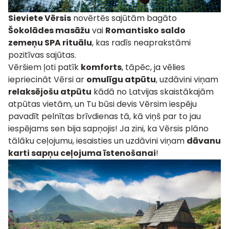
Sieviete Vērsis
novērtēs sajūtām bagāto
Šokolādes masāžu
vai
Romantisko saldo
zemeņu SPA rituālu
, kas radīs neaprakstāmi
pozitīvas sajūtas.
Vēršiem ļoti patīk
komforts
, tāpēc, ja vēlies
iepriecināt Vērsi ar
omulīgu atpūtu
, uzdāvini viņam
relaksējošu atpūtu
kādā no Latvijas skaistākajām
atpūtas vietām, un Tu būsi devis Vērsim iespēju
pavadīt pelnītas brīvdienas tā, kā viņš par to jau
iespējams sen bija sapņojis! Ja zini, ka Vērsis plāno
tālāku ceļojumu, iesaisties un uzdāvini viņam
dāvanu
karti sapņu ceļojuma īstenošanai
!