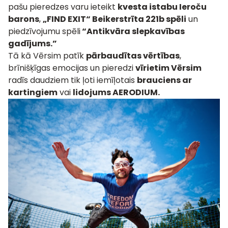
pašu pieredzes varu ieteikt
kvesta istabu Ieroču
barons
,
„FIND EXIT“ Beikerstrīta 221b spēli
un
piedzīvojumu spēli
“Antikvāra slepkavības
gadījums.”
Tā kā Vērsim patīk
pārbaudītas vērtības
,
brīnišķīgas emocijas un pieredzi
vīrietim Vērsim
radīs daudziem tik ļoti iemīļotais
brauciens ar
kartingiem
vai
lidojums AERODIUM.