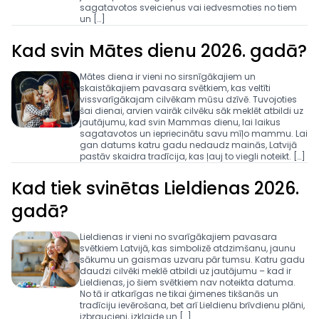
sagatavotos sveicienus vai iedvesmoties no tiem
un […]
Kad svin Mātes dienu 2026. gadā?
Mātes diena ir vieni no sirsnīgākajiem un
skaistākajiem pavasara svētkiem, kas veltīti
vissvarīgākajam cilvēkam mūsu dzīvē. Tuvojoties
šai dienai, arvien vairāk cilvēku sāk meklēt atbildi uz
jautājumu, kad svin Mammas dienu, lai laikus
sagatavotos un iepriecinātu savu mīļo mammu. Lai
gan datums katru gadu nedaudz mainās, Latvijā
pastāv skaidra tradīcija, kas ļauj to viegli noteikt. […]
Kad tiek svinētas Lieldienas 2026.
gadā?
Lieldienas ir vieni no svarīgākajiem pavasara
svētkiem Latvijā, kas simbolizē atdzimšanu, jaunu
sākumu un gaismas uzvaru pār tumsu. Katru gadu
daudzi cilvēki meklē atbildi uz jautājumu – kad ir
Lieldienas, jo šiem svētkiem nav noteikta datuma.
No tā ir atkarīgas ne tikai ģimenes tikšanās un
tradīciju ievērošana, bet arī Lieldienu brīvdienu plāni,
izbraucieni, izklaide un […]