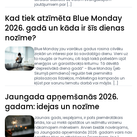
jautājumiem par […]
Kad tiek atzīmēta Blue Monday
2026. gadā un kāda ir šīs dienas
nozīme?
Blue Monday jau vairākus gadus rosina cilvēku
ziņkāri un interesi par šo savdabīgo dienu. Vieni uz
to raugās ar humoru, citi šajā laikā patiešām izjūt
enerģijas un garastāvokļa kritumu. Tā dēvētā
“depresīvākā diena gadā” – Blue Monday (jeb
Skumjā pirmdiena) regulāri tiek pieminēta
plašsaziņas līdzekļos, mārketinga kampaņās un
kļūst par sarunu tematu darbā vai mājās. […]
Jaungada apņemšanās 2026.
gadam: idejas un nozīme
Jaunais gads, iespējams, ir pats piemērotākais
brīdis, lai uz mirkli apstātos un iezīmētu virzienu
nākamajiem mēnešiem. Arvien biežāk novērojams,
ka Jaungada apņemšanās 2026. gadam vairs nav