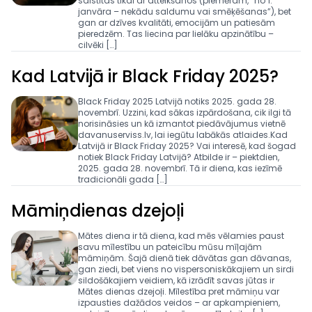
saistītas tikai ar atteikšanos (piemēram, “no 1.
janvāra – nekādu saldumu vai smēķēšanas”), bet
gan ar dzīves kvalitāti, emocijām un patiesām
pieredzēm. Tas liecina par lielāku apzinātību –
cilvēki […]
Kad Latvijā ir Black Friday 2025?
Black Friday 2025 Latvijā notiks 2025. gada 28.
novembrī. Uzzini, kad sākas izpārdošana, cik ilgi tā
norisināsies un kā izmantot piedāvājumus vietnē
davanuserviss.lv, lai iegūtu labākās atlaides.Kad
Latvijā ir Black Friday 2025? Vai interesē, kad šogad
notiek Black Friday Latvijā? Atbilde ir – piektdien,
2025. gada 28. novembrī. Tā ir diena, kas iezīmē
tradicionāli gada […]
Māmiņdienas dzejoļi
Mātes diena ir tā diena, kad mēs vēlamies paust
savu mīlestību un pateicību mūsu mīļajām
māmiņām. Šajā dienā tiek dāvātas gan dāvanas,
gan ziedi, bet viens no vispersoniskākajiem un sirdi
sildošākajiem veidiem, kā izrādīt savas jūtas ir
Mātes dienas dzejoļi. Mīlestība pret māmiņu var
izpausties dažādos veidos – ar apkampieniem,