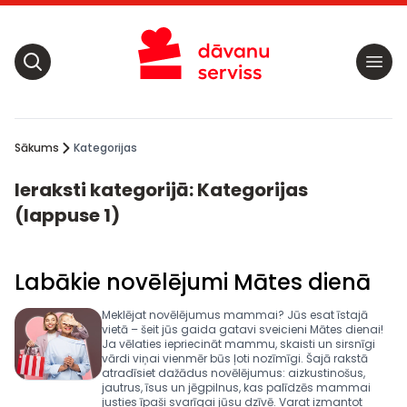
Sākums
Kategorijas
Ieraksti kategorijā: Kategorijas
(lappuse 1)
Labākie novēlējumi Mātes dienā
Meklējat novēlējumus mammai? Jūs esat īstajā
vietā – šeit jūs gaida gatavi sveicieni Mātes dienai!
Ja vēlaties iepriecināt mammu, skaisti un sirsnīgi
vārdi viņai vienmēr būs ļoti nozīmīgi. Šajā rakstā
atradīsiet dažādus novēlējumus: aizkustinošus,
jautrus, īsus un jēgpilnus, kas palīdzēs mammai
justies īpaši svarīgai jūsu dzīvē. Varat izmantot