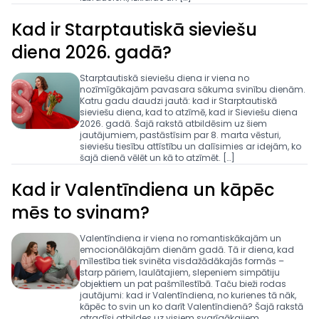
Kad ir Starptautiskā sieviešu
diena 2026. gadā?
Starptautiskā sieviešu diena ir viena no
nozīmīgākajām pavasara sākuma svinību dienām.
Katru gadu daudzi jautā: kad ir Starptautiskā
sieviešu diena, kad to atzīmē, kad ir Sieviešu diena
2026. gadā. Šajā rakstā atbildēsim uz šiem
jautājumiem, pastāstīsim par 8. marta vēsturi,
sieviešu tiesību attīstību un dalīsimies ar idejām, ko
šajā dienā vēlēt un kā to atzīmēt. […]
Kad ir Valentīndiena un kāpēc
mēs to svinam?
Valentīndiena ir viena no romantiskākajām un
emocionālākajām dienām gadā. Tā ir diena, kad
mīlestība tiek svinēta visdažādākajās formās –
starp pāriem, laulātajiem, slepeniem simpātiju
objektiem un pat pašmīlestībā. Taču bieži rodas
jautājumi: kad ir Valentīndiena, no kurienes tā nāk,
kāpēc to svin un ko darīt Valentīndienā? Šajā rakstā
atradīsi atbildes uz visiem svarīgākajiem