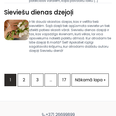
pateicības vārdiem, kopā pavadītu laiku […]
Sieviešu dienas dzejoļi
Ir tik daudz skaistas dzejas, kas ir veltīta tieši
sievietēm. Šajā dzejā tiek apjūsmota sieviete un tiek
izteikti patiesi skaisti vārdi. Sieviešu dienas dzejoļi ir
tas, kas vajadzīgs ikvienam, kurš vēlas, lai viņa
apsveikums noteikti paliktu atmiņā. Kur atrodami tie
īstie dzejoļi 8.martā? Šeit! Apskatiet rūpīgi
sagatavoto krājumu, kur atrodami dažādu autoru
dzejoļi Sieviešu dienā!
1
2
3
…
17
Nākamā lapa »
+371 26699899