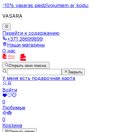
-10% vasaras piedzīvojumiem ar kodu:
VASARA
Перейти к содержанию
+371 26699899
Наши магазины
О нас
Открыть окно поиска.
Закрыть
У меня есть подарочная карта
Войти
0
Любимые
0
Корзина
Открыть меню