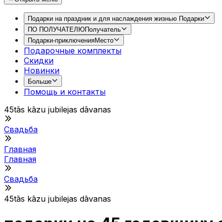
Подарки на праздник и для наслаждения жизнью
Подарки
ПО ПОЛУЧАТЕЛЮ
Получатель
Подарки-приключения
Место
Подарочные комплекты
Скидки
Новинки
Больше
Помощь и контакты
45tās kāzu jubilejas dāvanas
Свадьба
Главная
Главная
Свадьба
45tās kāzu jubilejas dāvanas