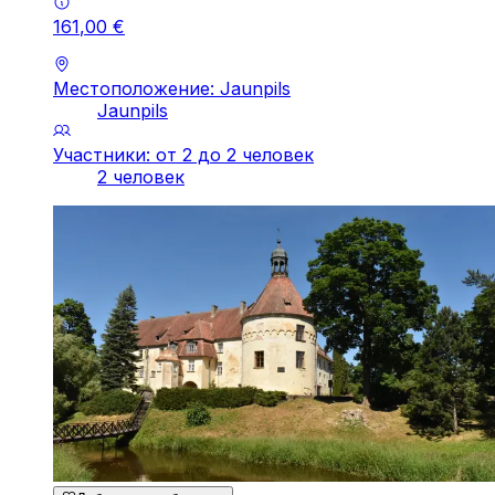
161
,
00
€
Местоположение: Jaunpils
Jaunpils
Участники: от 2 до 2 человек
2 человек