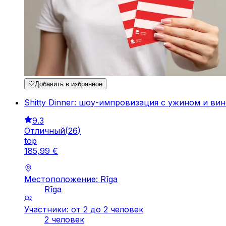
Добавить в избранное
Shitty Dinner: шоу-импровизация с ужином и ви
9.3
Отличный
(
26
)
top
185
,
99
€
Местоположение: Rīga
Rīga
Участники: от 2 до 2 человек
2 человек