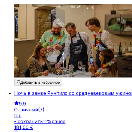
Добавить в избранное
Ночь в замке Яунпилс со средневековым ужино
9.9
Отличный
(
7
)
top
-
cохранить
11
%
ранее
181
,
00
€