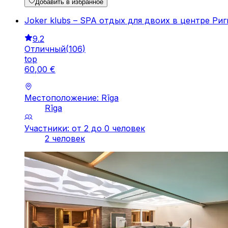
Добавить в избранное
Joker klubs – SPA отдых для двоих в центре Риг
9.2
Отличный
(
106
)
top
60
,
00
€
Местоположение: Rīga
Rīga
Участники: от 2 до 0 человек
2 человек