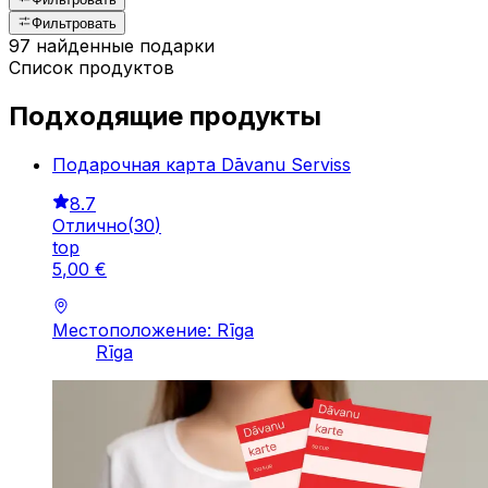
Фильтровать
97 найденные подарки
Список продуктов
Подходящие продукты
Подарочная карта Dāvanu Serviss
8.7
Отлично
(
30
)
top
5
,
00
€
Местоположение: Rīga
Rīga