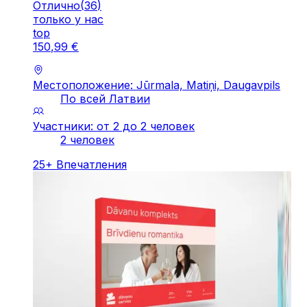
Отлично
(
36
)
только у нас
top
150
,
99
€
Местоположение: Jūrmala, Matiņi, Daugavpils
По всей Латвии
Участники: от 2 до 2 человек
2 человек
25
+
Впечатления