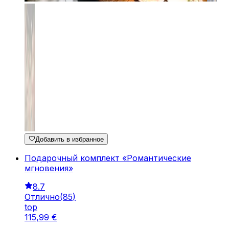
Добавить в избранное
Подарочный комплект «Романтические
мгновения»
8.7
Отлично
(
85
)
top
115
,
99
€