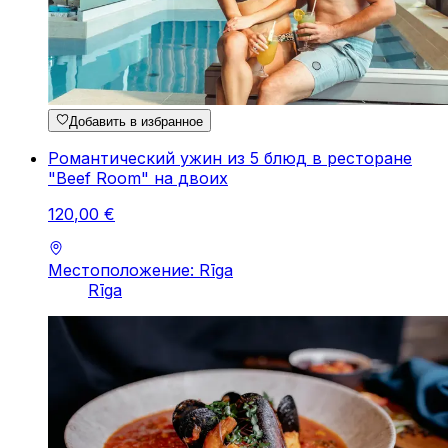
Добавить в избранное
Pомантический yжин из 5 блюд в ресторане
"Beef Room" на двоих
120
,
00
€
Местоположение: Rīga
Rīga