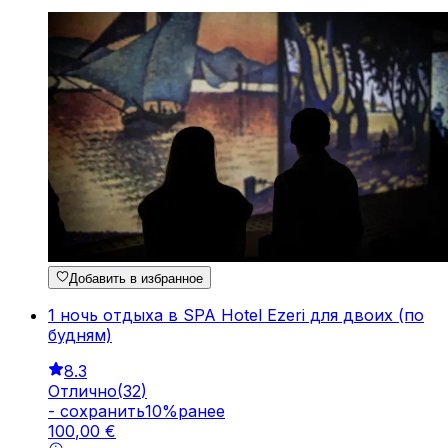
Добавить в избранное
1 ночь отдыха в SPA Hotel Ezeri для двоих (по
будням)
8.3
Отлично
(
32
)
-
cохранить
10
%
ранее
100
,
00
€