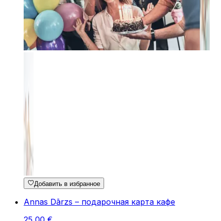
Добавить в избранное
Annas Dārzs – подарочная карта кафе
25
,
00
€