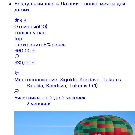
Воздушный шар в Латвии – полет мечты для
двоих
9.8
Отличный
(
10
)
только у нас
top
-
cохранить
8
%
ранее
360
,
00
€
330
,
00
€
Местоположение: Sigulda, Kandava, Tukums
Sigulda, Kandava, Tukums
(+
1
)
Участники: от 2 до 2 человек
2 человек