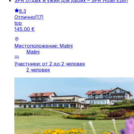
SPA отдых и ужин для двоих – SPA Hotel Ezeri
8.3
Отлично
(
17
)
top
145
,
00
€
Местоположение: Matiņi
Matiņi
Участники: от 2 до 2 человек
2 человек