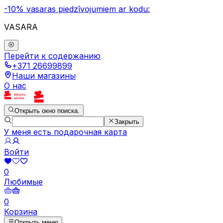
-10% vasaras piedzīvojumiem ar kodu:
VASARA
Перейти к содержанию
+371 26699899
Наши магазины
О нас
Открыть окно поиска.
Закрыть
У меня есть подарочная карта
Войти
0
Любимые
0
Корзина
Открыть меню