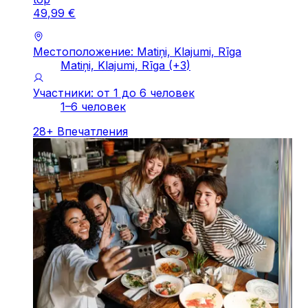
49
,
99
€
Местоположение: Matiņi, Klajumi, Rīga
Matiņi, Klajumi, Rīga
(+
3
)
Участники: от 1 до 6 человек
1–6 человек
28
+
Впечатления