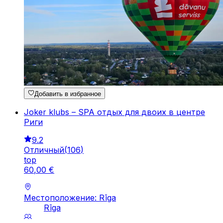
Добавить в избранное
Joker klubs – SPA отдых для двоих в центре
Риги
9.2
Отличный
(
106
)
top
60
,
00
€
Местоположение: Rīga
Rīga