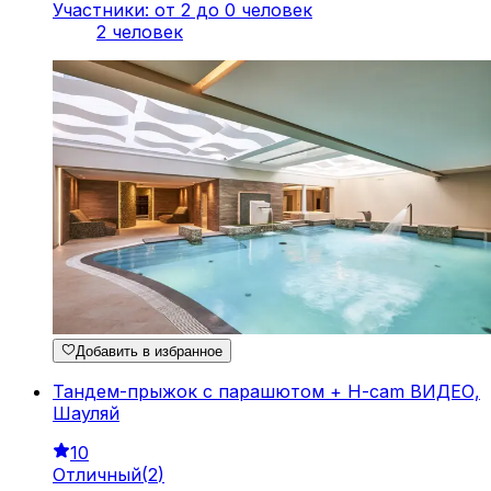
Участники: от 2 до 0 человек
2 человек
Добавить в избранное
Тандем-прыжок с парашютом + H-cam ВИДЕО,
Шауляй
10
Отличный
(
2
)