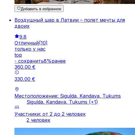
Добавить в избранное
Воздушный шар в Латвии – полет мечты для
двоих
9.8
Отличный
(
10
)
только у нас
top
-
cохранить
8
%
ранее
360
,
00
€
330
,
00
€
Местоположение: Sigulda, Kandava, Tukums
Sigulda, Kandava, Tukums
(+
1
)
Участники: от 2 до 2 человек
2 человек