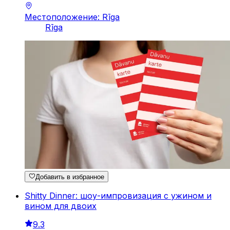
Местоположение: Rīga
Rīga
Добавить в избранное
Shitty Dinner: шоу-импровизация с ужином и
вином для двоих
9.3