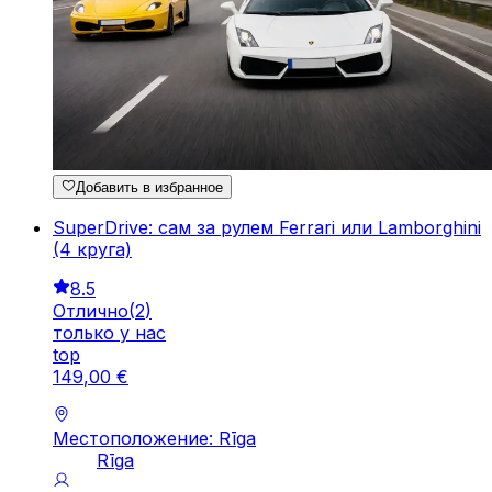
Добавить в избранное
SuperDrive: сам за рулем Ferrari или Lamborghini
(4 круга)
8.5
Отлично
(
2
)
только у нас
top
149
,
00
€
Местоположение: Rīga
Rīga