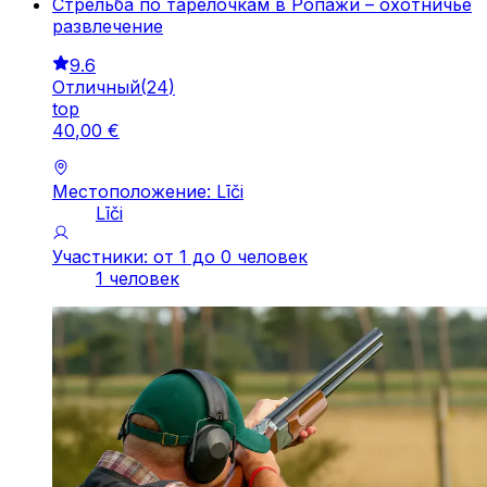
Стрельба по тарелочкам в Ропажи – охотничье
развлечение
9.6
Отличный
(
24
)
top
40
,
00
€
Местоположение: Līči
Līči
Участники: от 1 до 0 человек
1 человек