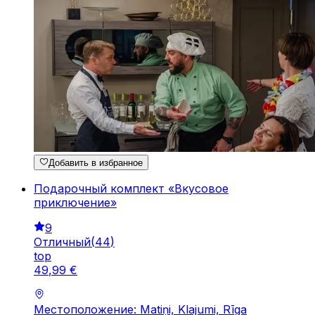
Добавить в избранное
Подарочный комплект «Вкусовое
приключение»
9
Отличный
(
44
)
top
49
,
99
€
Местоположение: Matiņi, Klajumi, Rīga