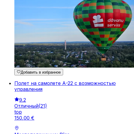
Добавить в избранное
Полет на самолете А-22 с возможностью
управления
9.2
Отличный
(
21
)
top
150
,
00
€