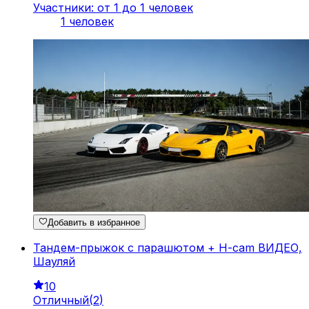
Участники: от 1 до 1 человек
1 человек
Добавить в избранное
Тандем-прыжок с парашютом + H-cam ВИДЕО,
Шауляй
10
Отличный
(
2
)