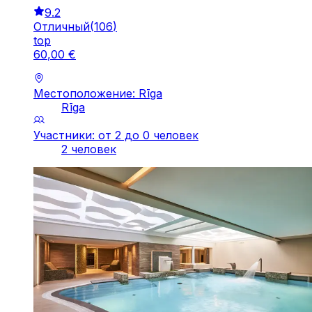
9.2
Отличный
(
106
)
top
60
,
00
€
Местоположение: Rīga
Rīga
Участники: от 2 до 0 человек
2 человек