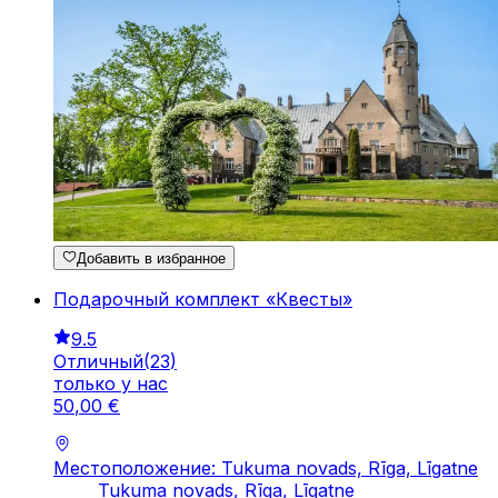
Добавить в избранное
Подарочный комплект «Квесты»
9.5
Отличный
(
23
)
только у нас
50
,
00
€
Местоположение: Tukuma novads, Rīga, Līgatne
Tukuma novads, Rīga, Līgatne