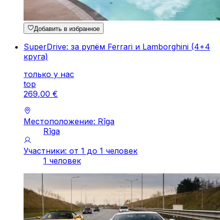
Добавить в избранное
SuperDrive: за рулём Ferrari и Lamborghini (4+4
круга)
только у нас
top
269
,
00
€
Местоположение: Rīga
Rīga
Участники: от 1 до 1 человек
1 человек