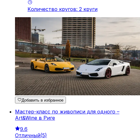
Kоличество кругов
:
2
круги
Добавить в избранное
Мастер-класс по живописи для одного –
Art&Wine в Риге
9.6
Отличный
(
5
)