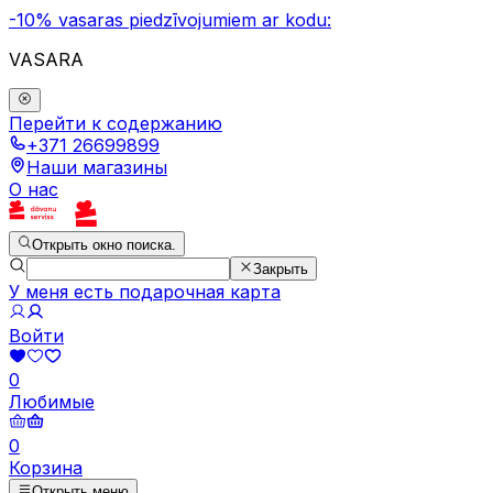
-10% vasaras piedzīvojumiem ar kodu:
VASARA
Перейти к содержанию
+371 26699899
Наши магазины
О нас
Открыть окно поиска.
Закрыть
У меня есть подарочная карта
Войти
0
Любимые
0
Корзина
Открыть меню