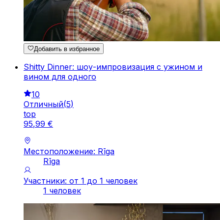
Добавить в избранное
Shitty Dinner: шоу-импровизация с ужином и
вином для одного
10
Отличный
(
5
)
top
95
,
99
€
Местоположение: Rīga
Rīga
Участники: от 1 до 1 человек
1 человек