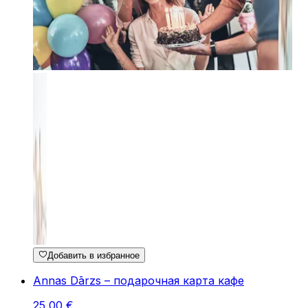
Добавить в избранное
Annas Dārzs – подарочная карта кафе
25
,
00
€