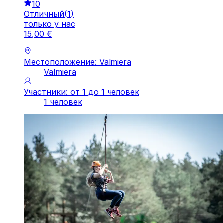
10
Отличный
(
1
)
только у нас
15
,
00
€
Местоположение: Valmiera
Valmiera
Участники: от 1 до 1 человек
1 человек