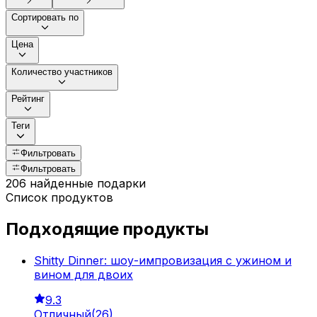
Сортировать по
Цена
Количество участников
Рейтинг
Теги
Фильтровать
Фильтровать
206 найденные подарки
Список продуктов
Подходящие продукты
Shitty Dinner: шоу-импровизация с ужином и
вином для двоих
9.3
Отличный
(
26
)