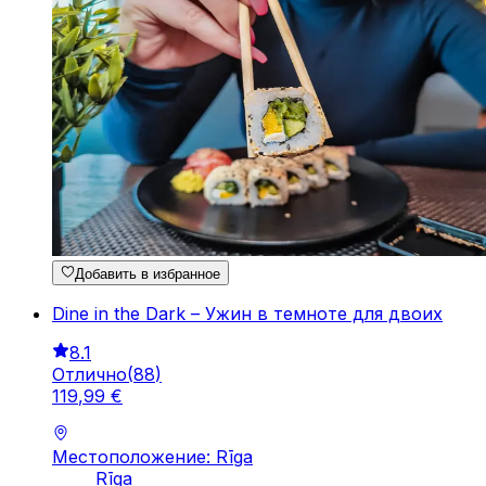
Добавить в избранное
Dine in the Dark – Ужин в темноте для двоих
8.1
Отлично
(
88
)
119
,
99
€
Местоположение: Rīga
Rīga