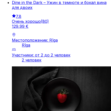
Dine in the Dark – Ужин в темноте и бокал вина
для двоих
7.8
Очень хорошо
(
80
)
129
,
99
€
Местоположение: Rīga
Rīga
Участники: от 2 до 2 человек
2 человек