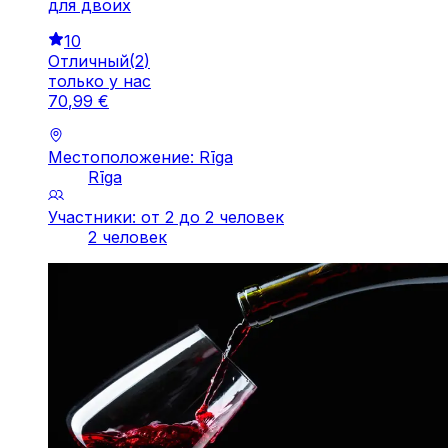
для двоих
10
Отличный
(
2
)
только у нас
70
,
99
€
Местоположение: Rīga
Rīga
Участники: от 2 до 2 человек
2 человек