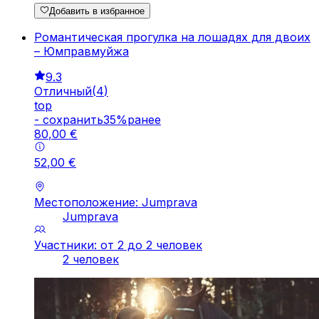
Добавить в избранное
Романтическая прогулка на лошадях для двоих
– Юмправмуйжа
9.3
Отличный
(
4
)
top
-
cохранить
35
%
ранее
80
,
00
€
52
,
00
€
Местоположение: Jumprava
Jumprava
Участники: от 2 до 2 человек
2 человек