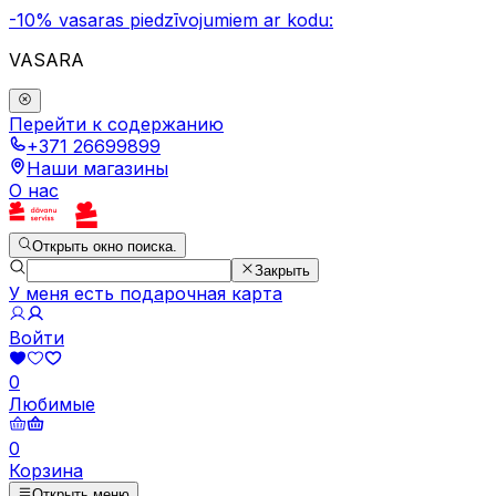
-10% vasaras piedzīvojumiem ar kodu:
VASARA
Перейти к содержанию
+371 26699899
Наши магазины
О нас
Открыть окно поиска.
Закрыть
У меня есть подарочная карта
Войти
0
Любимые
0
Корзина
Открыть меню