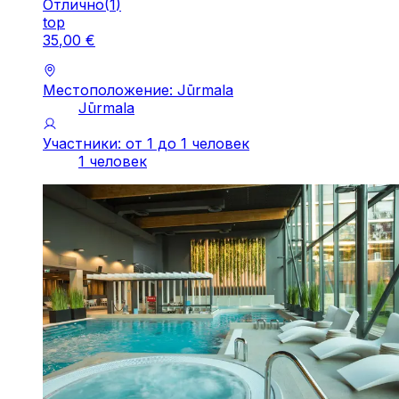
Отлично
(
1
)
top
35
,
00
€
Местоположение: Jūrmala
Jūrmala
Участники: от 1 до 1 человек
1 человек