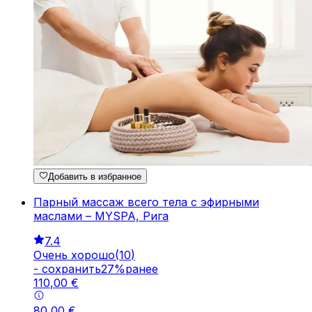
Добавить в избранное
Парный массаж всего тела с эфирными
маслами – MYSPA, Рига
7.4
Очень хорошо
(
10
)
-
cохранить
27
%
ранее
110
,
00
€
80
,
00
€