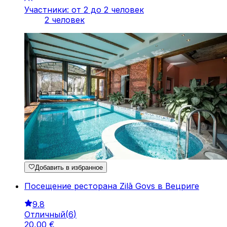
Участники: от 2 до 2 человек
2 человек
Добавить в избранное
Посещение ресторана Zilā Govs в Вецриге
9.8
Отличный
(
6
)
20
,
00
€