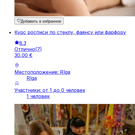
Добавить в избранное
Курс росписи по стеклу, фаянсу или фарфору
8.3
Отлично
(
7
)
30
,
00
€
Местоположение: Rīga
Rīga
Участники: от 1 до 0 человек
1 человек