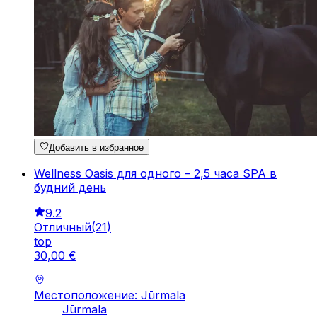
Добавить в избранное
Wellness Oasis для одного – 2,5 часа SPA в
будний день
9.2
Отличный
(
21
)
top
30
,
00
€
Местоположение: Jūrmala
Jūrmala