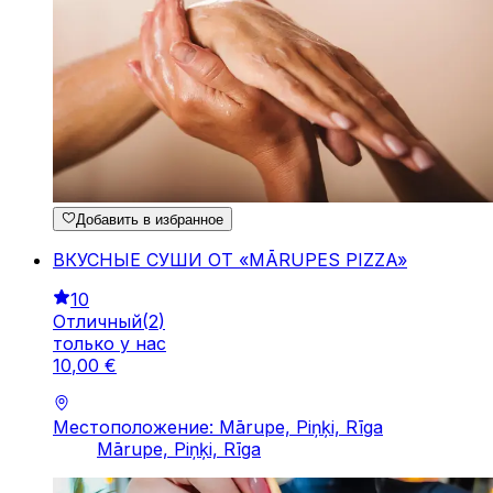
Добавить в избранное
ВКУСНЫЕ СУШИ ОТ «MĀRUPES PIZZA»
10
Отличный
(
2
)
только у нас
10
,
00
€
Местоположение: Mārupe, Piņķi, Rīga
Mārupe, Piņķi, Rīga