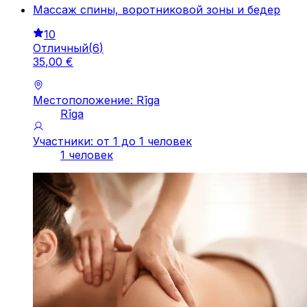
Массаж спины, воротниковой зоны и бедер
10
Отличный
(
6
)
35
,
00
€
Местоположение: Rīga
Rīga
Участники: от 1 до 1 человек
1 человек