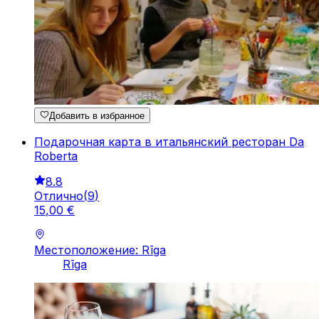
Добавить в избранное
Подарочная карта в итальянский ресторан Da
Roberta
8.8
Отлично
(
9
)
15
,
00
€
Местоположение: Rīga
Rīga