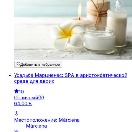
Добавить в избранное
Усадьба Марциенас: SPA в аристократической
среде для двоих
10
Отличный
(
5
)
64
,
00
€
Местоположение: Mārciena
Mārciena