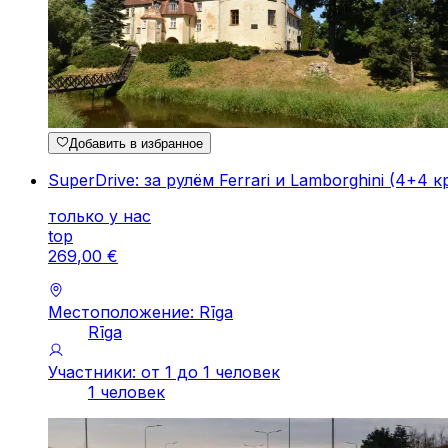
Добавить в избранное
SuperDrive: за рулём Ferrari и Lamborghini (4+4 к
только у нас
top
269
,
00
€
Местоположение: Rīga
Rīga
Участники: от 1 до 1 человек
1 человек