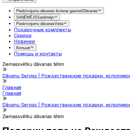
Piedzīvojumu dāvanas ikvienai gaumei!
Dāvanas
SAŅĒMĒJS
Saņēmējs
Piedzīvojumu dāvanas
Vieta
Подарочные комплекты
Скидки
Новинки
Больше
Помощь и контакты
Ziemassvētku dāvanas tētim
Dāvanu Serviss | Рождественские подарки, исполня
Главная
Главная
Dāvanu Serviss | Рождественские подарки, исполня
Ziemassvētku dāvanas tētim