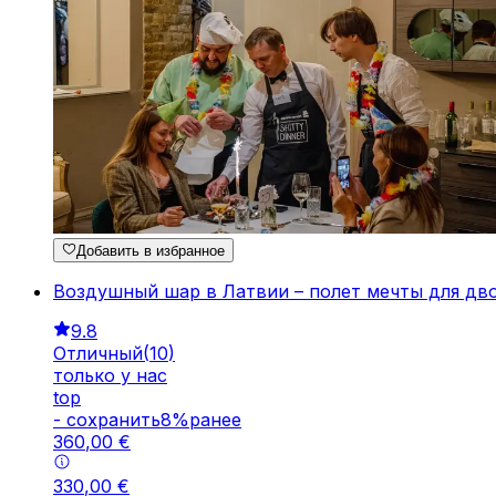
Добавить в избранное
Воздушный шар в Латвии – полет мечты для дв
9.8
Отличный
(
10
)
только у нас
top
-
cохранить
8
%
ранее
360
,
00
€
330
,
00
€