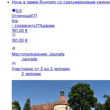
Ночь в замке Яунпилс со средневековым ужино
9.9
Отличный
(
7
)
top
-
cохранить
11
%
ранее
181
,
00
€
161
,
00
€
Местоположение: Jaunpils
Jaunpils
Участники: от 2 до 2 человек
2 человек