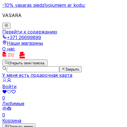
-10% vasaras piedzīvojumiem ar kodu:
VASARA
Перейти к содержанию
+371 26699899
Наши магазины
О нас
Открыть окно поиска.
Закрыть
У меня есть подарочная карта
Войти
0
Любимые
0
Корзина
Открыть меню