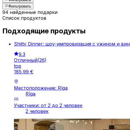
Фильтровать
94 найденные подарки
Список продуктов
Подходящие продукты
Shitty Dinner: шоу-импровизация с ужином и ви
9.3
Отличный
(
26
)
top
185
,
99
€
Местоположение: Rīga
Rīga
Участники: от 2 до 2 человек
2 человек