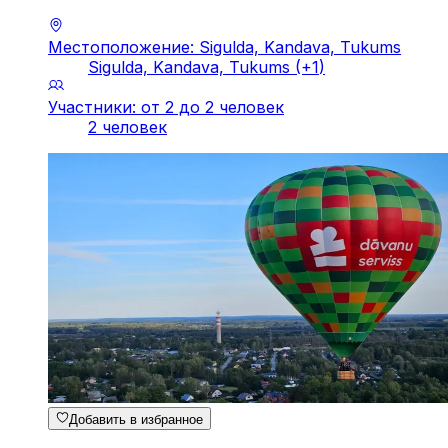
Местоположение: Sigulda, Kandava, Tukums
Sigulda, Kandava, Tukums
(+
1
)
Участники: от 2 до 2 человек
2 человек
Добавить в избранное