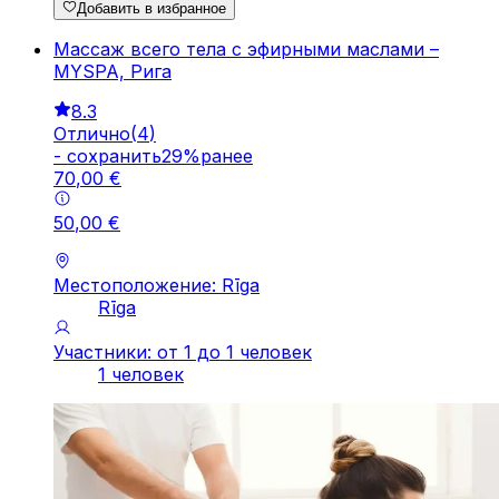
Добавить в избранное
Массаж всего тела с эфирными маслами –
MYSPA, Рига
8.3
Отлично
(
4
)
-
cохранить
29
%
ранее
70
,
00
€
50
,
00
€
Местоположение: Rīga
Rīga
Участники: от 1 до 1 человек
1 человек