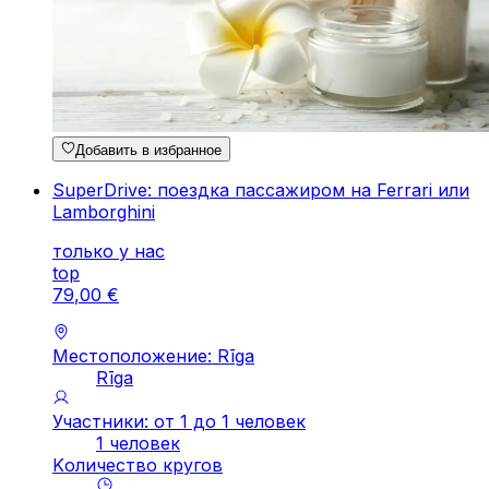
Добавить в избранное
SuperDrive: поездка пассажиром на Ferrari или
Lamborghini
только у нас
top
79
,
00
€
Местоположение: Rīga
Rīga
Участники: от 1 до 1 человек
1 человек
Kоличество кругов