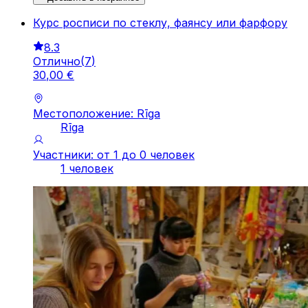
Курс росписи по стеклу, фаянсу или фарфору
8.3
Отлично
(
7
)
30
,
00
€
Местоположение: Rīga
Rīga
Участники: от 1 до 0 человек
1 человек