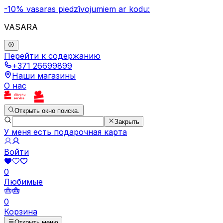
-10% vasaras piedzīvojumiem ar kodu:
VASARA
Перейти к содержанию
+371 26699899
Наши магазины
О нас
Открыть окно поиска.
Закрыть
У меня есть подарочная карта
Войти
0
Любимые
0
Корзина
Открыть меню