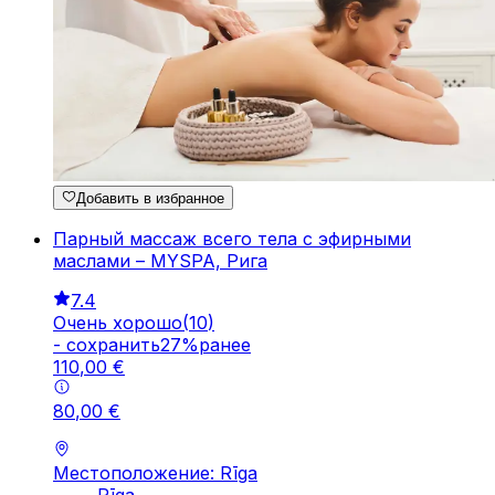
Добавить в избранное
Парный массаж всего тела с эфирными
маслами – MYSPA, Рига
7.4
Очень хорошо
(
10
)
-
cохранить
27
%
ранее
110
,
00
€
80
,
00
€
Местоположение: Rīga