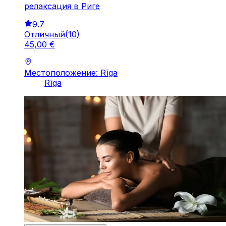
релаксация в Риге
9.7
Отличный
(
10
)
45
,
00
€
Местоположение: Rīga
Rīga