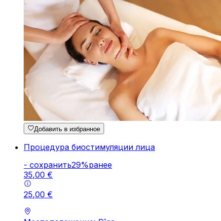
Добавить в избранное
Процедура биостимуляции лица
-
cохранить
29
%
ранее
35
,
00
€
25
,
00
€