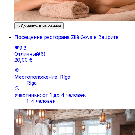
Добавить в избранное
Посещение ресторана Zilā Govs в Вецриге
9.8
Отличный
(
6
)
20
,
00
€
Местоположение: Rīga
Rīga
Участники: от 1 до 4 человек
1–4 человек