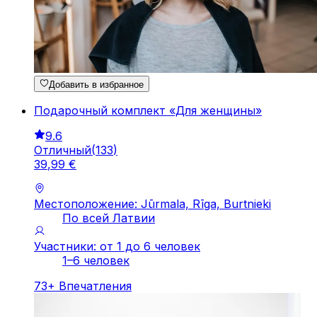
Добавить в избранное
Подарочный комплект «Для женщины»
9.6
Отличный
(
133
)
39
,
99
€
Местоположение: Jūrmala, Rīga, Burtnieki
По всей Латвии
Участники: от 1 до 6 человек
1–6 человек
73
+
Впечатления