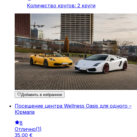
Kоличество кругов
:
2
круги
Добавить в избранное
Посещение центра Wellness Oasis для одного –
Юрмала
8
Отлично
(
1
)
35
,
00
€