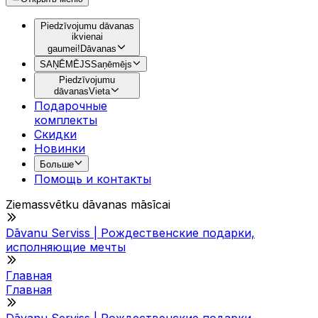
Piedzīvojumu dāvanas
ikvienai
gaumei!
Dāvanas
SAŅĒMĒJS
Saņēmējs
Piedzīvojumu
dāvanas
Vieta
Подарочные
комплекты
Скидки
Новинки
Больше
Помощь и контакты
Ziemassvētku dāvanas māsīcai
Dāvanu Serviss | Рождественские подарки,
исполняющие мечты
Главная
Главная
Dāvanu Serviss | Рождественские подарки,