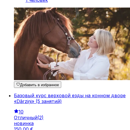
1 человек
Добавить в избранное
Базовый курс верховой езды на конном дворе
«Dārziņi» (5 занятий)
10
Отличный
(
2
)
новинка
150
,
00
€