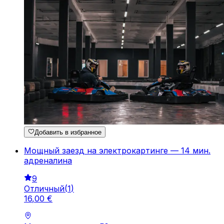
Добавить в избранное
Мощный заезд на электрокартинге — 14 мин.
адреналина
9
Отличный
(
1
)
16
,
00
€