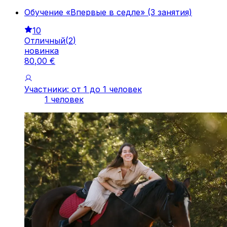
Обучение «Впервые в седле» (3 занятия)
10
Отличный
(
2
)
новинка
80
,
00
€
Участники: от 1 до 1 человек
1 человек