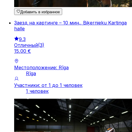
Добавить в избранное
Заезд на картинге – 10 мин., Biķernieku Kartinga
halle
9.3
Отличный
(
3
)
15
,
00
€
Местоположение: Rīga
Rīga
Участники: от 1 до 1 человек
1 человек