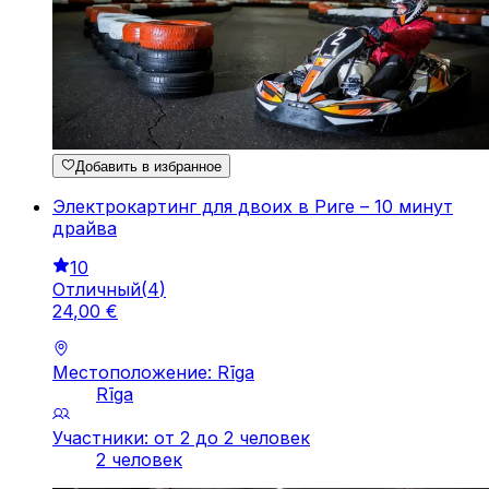
Добавить в избранное
Электрокартинг для двоих в Риге – 10 минут
драйва
10
Отличный
(
4
)
24
,
00
€
Местоположение: Rīga
Rīga
Участники: от 2 до 2 человек
2 человек