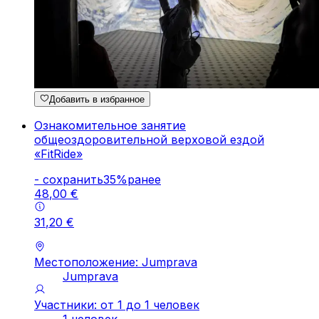
Добавить в избранное
Ознакомительное занятие
общеоздоровительной верховой ездой
«FitRide»
-
cохранить
35
%
ранее
48
,
00
€
31
,
20
€
Местоположение: Jumprava
Jumprava
Участники: от 1 до 1 человек