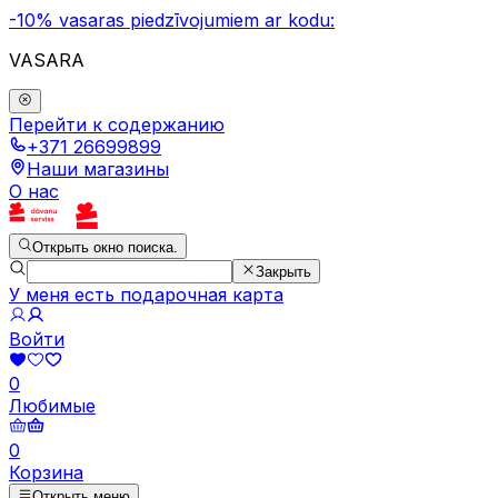
-10% vasaras piedzīvojumiem ar kodu:
VASARA
Перейти к содержанию
+371 26699899
Наши магазины
О нас
Открыть окно поиска.
Закрыть
У меня есть подарочная карта
Войти
0
Любимые
0
Корзина
Открыть меню