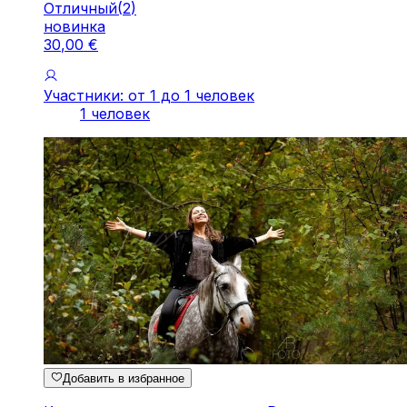
Отличный
(
2
)
новинка
30
,
00
€
Участники: от 1 до 1 человек
1 человек
Добавить в избранное