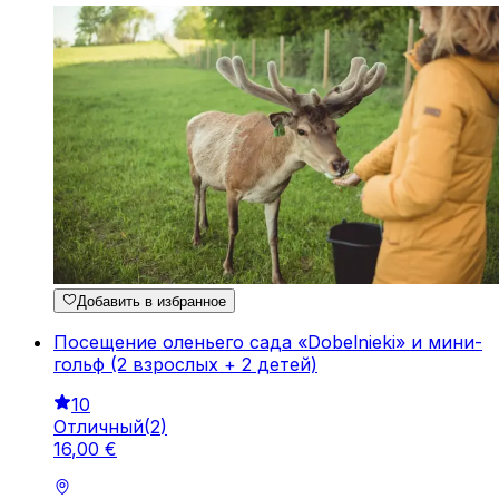
Добавить в избранное
Посещение оленьего сада «Dobelnieki» и мини-
гольф (2 взрослых + 2 детей)
10
Отличный
(
2
)
16
,
00
€