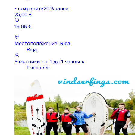
-
cохранить
20
%
ранее
25
,
00
€
19
,
95
€
Местоположение: Rīga
Rīga
Участники: от 1 до 1 человек
1 человек