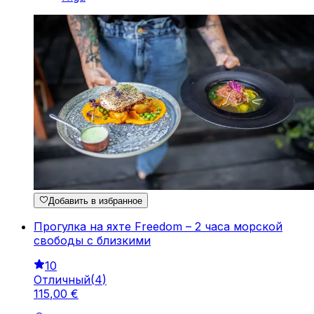
Добавить в избранное
Прогулка на яхте Freedom – 2 часа морской
свободы с близкими
10
Отличный
(
4
)
115
,
00
€