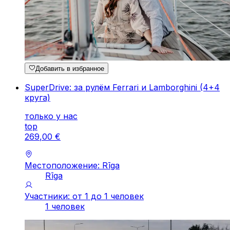
Добавить в избранное
SuperDrive: за рулём Ferrari и Lamborghini (4+4
круга)
только у нас
top
269
,
00
€
Местоположение: Rīga
Rīga
Участники: от 1 до 1 человек
1 человек