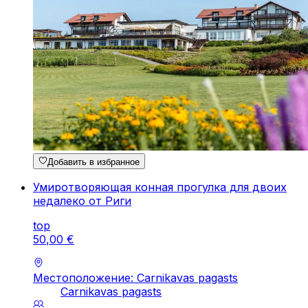
Добавить в избранное
Умиротворяющая конная прогулка для двоих
недалеко от Риги
top
50
,
00
€
Местоположение: Carnikavas pagasts
Carnikavas pagasts