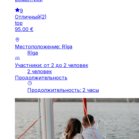
9
Отличный
(
2
)
top
95
,
00
€
Местоположение: Rīga
Rīga
Участники: от 2 до 2 человек
2 человек
Продолжительность
Продолжительность
:
2
часы