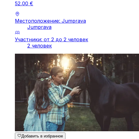
52
,
00
€
Местоположение: Jumprava
Jumprava
Участники: от 2 до 2 человек
2 человек
Добавить в избранное