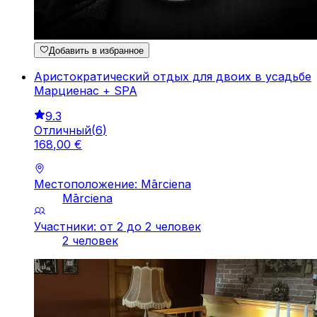
Добавить в избранное
Аристократический отдых для двоих в усадьбе
Марциенас + SPA
9.3
Отличный
(
6
)
168
,
00
€
Местоположение: Mārciena
Mārciena
Участники: от 2 до 2 человек
2 человек