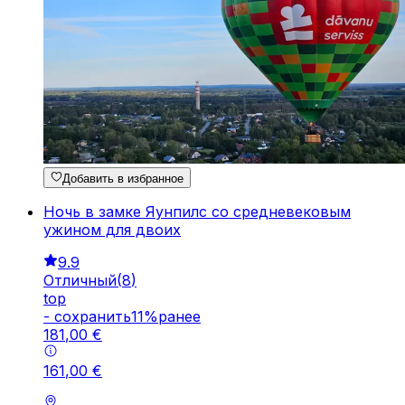
Добавить в избранное
Ночь в замке Яунпилс со средневековым
ужином для двоих
9.9
Отличный
(
8
)
top
-
cохранить
11
%
ранее
181
,
00
€
161
,
00
€