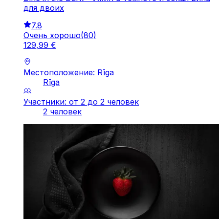
для двоих
7.8
Очень хорошо
(
80
)
129
,
99
€
Местоположение: Rīga
Rīga
Участники: от 2 до 2 человек
2 человек