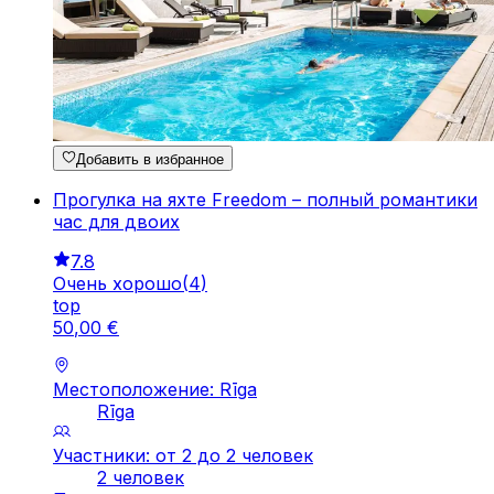
Добавить в избранное
Прогулка на яхте Freedom – полный романтики
час для двоих
7.8
Очень хорошо
(
4
)
top
50
,
00
€
Местоположение: Rīga
Rīga
Участники: от 2 до 2 человек
2 человек