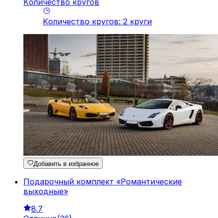
Kоличество кругов
Kоличество кругов
:
2
круги
Добавить в избранное
Подарочный комплект «Романтические
выходные»
8.7