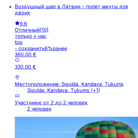
Воздушный шар в Латвии – полет мечты для
двоих
9.8
Отличный
(
10
)
только у нас
top
-
cохранить
8
%
ранее
360
,
00
€
330
,
00
€
Местоположение: Sigulda, Kandava, Tukums
Sigulda, Kandava, Tukums
(+
1
)
Участники: от 2 до 2 человек
2 человек