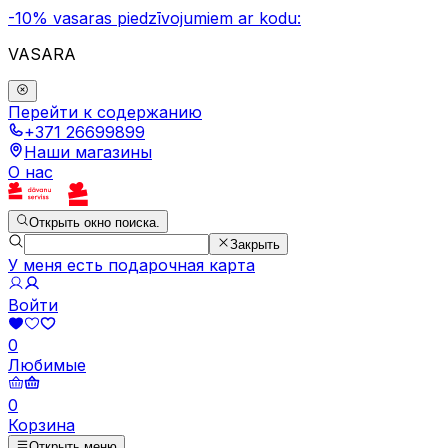
-10% vasaras piedzīvojumiem ar kodu:
VASARA
Перейти к содержанию
+371 26699899
Наши магазины
О нас
Открыть окно поиска.
Закрыть
У меня есть подарочная карта
Войти
0
Любимые
0
Корзина
Открыть меню