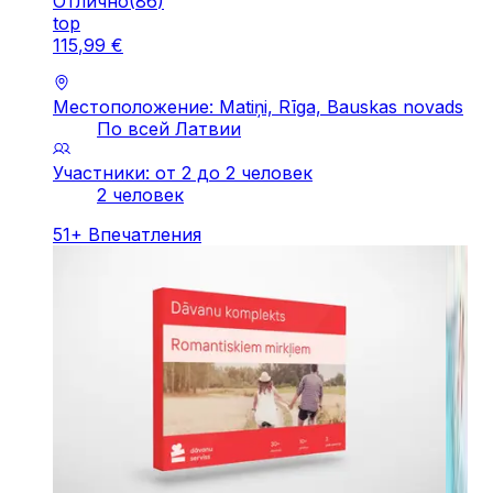
Отлично
(
86
)
top
115
,
99
€
Местоположение: Matiņi, Rīga, Bauskas novads
По всей Латвии
Участники: от 2 до 2 человек
2 человек
51
+
Впечатления