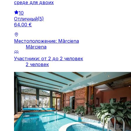
среде для двоих
10
Отличный
(
5
)
64
,
00
€
Местоположение: Mārciena
Mārciena
Участники: от 2 до 2 человек
2 человек