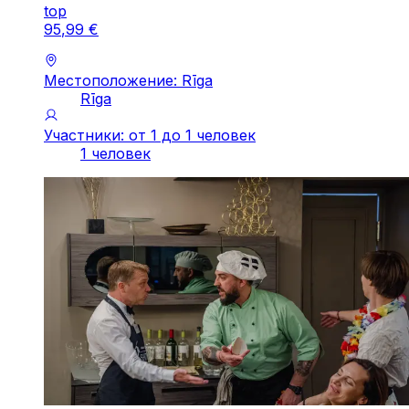
top
95
,
99
€
Местоположение: Rīga
Rīga
Участники: от 1 до 1 человек
1 человек