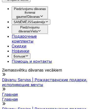
Piedzīvojumu dāvanas
ikvienai
gaumei!
Dāvanas
SAŅĒMĒJS
Saņēmējs
Piedzīvojumu
dāvanas
Vieta
Подарочные
комплекты
Скидки
Новинки
Больше
Помощь и контакты
Ziemassvētku dāvanas vecākiem
Dāvanu Serviss | Рождественские подарки,
исполняющие мечты
Главная
Главная
Dāvanu Serviss | Рождественские подарки,