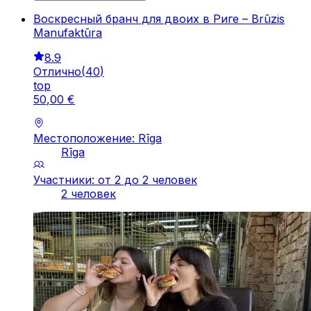
Воскресный бранч для двоих в Риге – Brūzis
Manufaktūra
8.9
Отлично
(
40
)
top
50
,
00
€
Местоположение: Rīga
Rīga
Участники: от 2 до 2 человек
2 человек