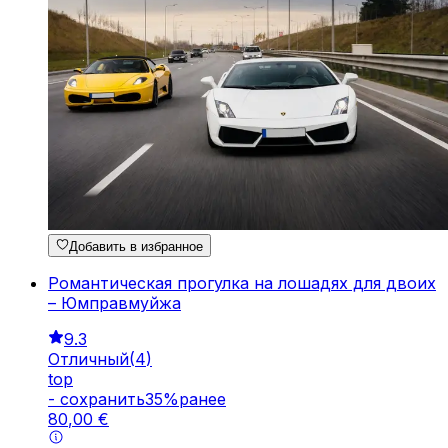
Добавить в избранное
Романтическая прогулка на лошадях для двоих
– Юмправмуйжа
9.3
Отличный
(
4
)
top
-
cохранить
35
%
ранее
80
,
00
€