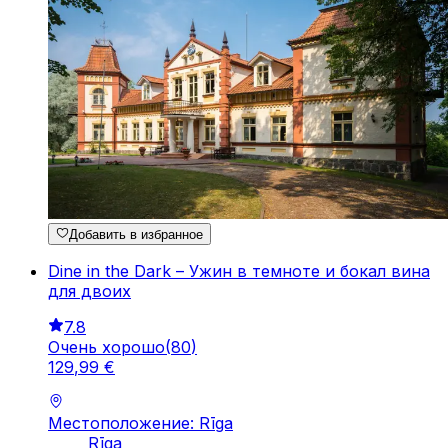
Добавить в избранное
Dine in the Dark – Ужин в темноте и бокал вина
для двоих
7.8
Очень хорошо
(
80
)
129
,
99
€
Местоположение: Rīga
Rīga