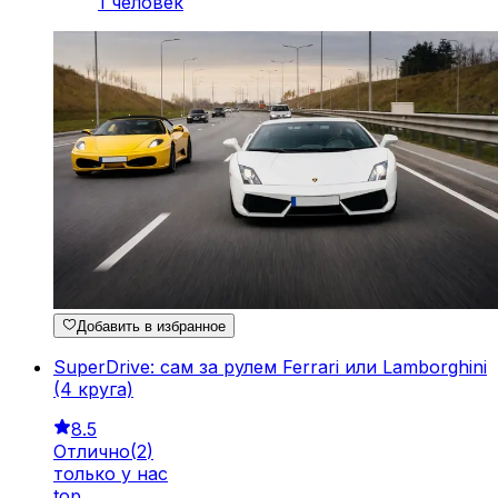
1 человек
Добавить в избранное
SuperDrive: сам за рулем Ferrari или Lamborghini
(4 круга)
8.5
Отлично
(
2
)
только у нас
top