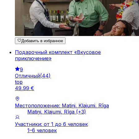
Добавить в избранное
Подарочный комплект «Вкусовое
приключение»
9
Отличный
(
44
)
top
49
,
99
€
Местоположение: Matiņi, Klajumi, Rīga
Matiņi, Klajumi, Rīga
(+
3
)
Участники: от 1 до 6 человек
1–6 человек