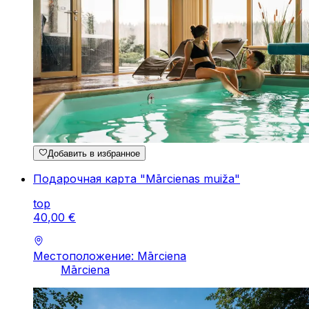
Добавить в избранное
Подарочная карта "Mārcienas muiža"
top
40
,
00
€
Местоположение: Mārciena
Mārciena