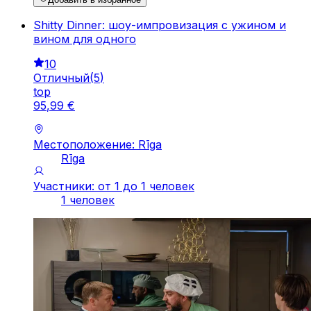
Shitty Dinner: шоу-импровизация с ужином и
вином для одного
10
Отличный
(
5
)
top
95
,
99
€
Местоположение: Rīga
Rīga
Участники: от 1 до 1 человек
1 человек