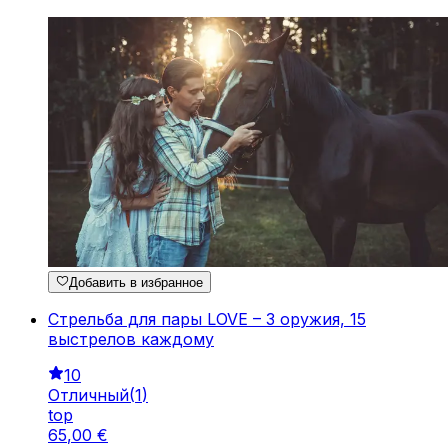
Добавить в избранное
Стрельба для пары LOVE – 3 оружия, 15
выстрелов каждому
10
Отличный
(
1
)
top
65
,
00
€