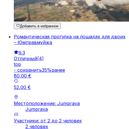
Добавить в избранное
Романтическая прогулка на лошадях для двоих
– Юмправмуйжа
9.3
Отличный
(
4
)
top
-
cохранить
35
%
ранее
80
,
00
€
52
,
00
€
Местоположение: Jumprava
Jumprava
Участники: от 2 до 2 человек
2 человек