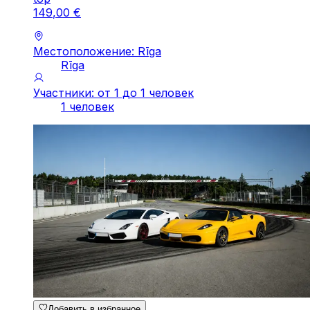
149
,
00
€
Местоположение: Rīga
Rīga
Участники: от 1 до 1 человек
1 человек
Добавить в избранное