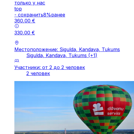
только у нас
top
-
cохранить
8
%
ранее
360
,
00
€
330
,
00
€
Местоположение: Sigulda, Kandava, Tukums
Sigulda, Kandava, Tukums
(+
1
)
Участники: от 2 до 2 человек
2 человек