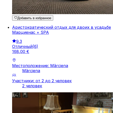
Добавить в избранное
Аристократический отдых для двоих в усадьбе
Марциенас + SPA
9.3
Отличный
(
6
)
168
,
00
€
Местоположение: Mārciena
Mārciena
Участники: от 2 до 2 человек
2 человек