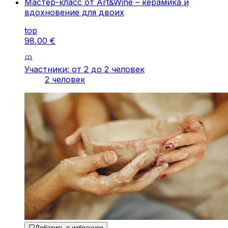
Мастер-класс от Art&Wine – керамика и
вдохновение для двоих
top
98
,
00
€
Участники: от 2 до 2 человек
2 человек
Добавить в избранное