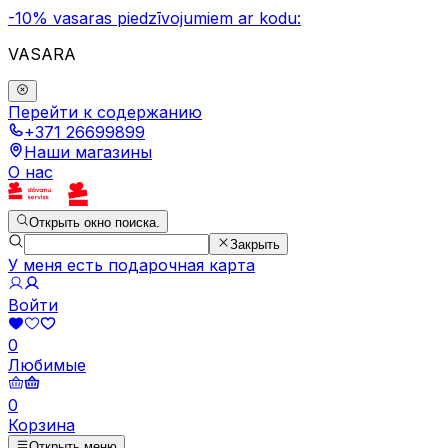
-10% vasaras piedzīvojumiem ar kodu:
VASARA
Перейти к содержанию
+371 26699899
Наши магазины
О нас
Открыть окно поиска.
Закрыть
У меня есть подарочная карта
Войти
0
Любимые
0
Корзина
Открыть меню