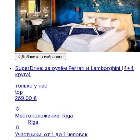
Добавить в избранное
SuperDrive: за рулём Ferrari и Lamborghini (4+4
круга)
только у нас
top
269
,
00
€
Местоположение: Rīga
Rīga
Участники: от 1 до 1 человек