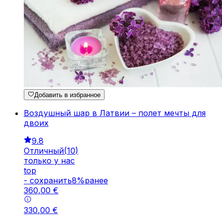
Добавить в избранное
Воздушный шар в Латвии – полет мечты для
двоих
9.8
Отличный
(
10
)
только у нас
top
-
cохранить
8
%
ранее
360
,
00
€
330
,
00
€