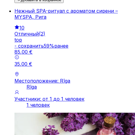
Нежный SPA-ритуал с ароматом сирени –
MYSPA, Рига
10
Отличный
(
2
)
top
-
cохранить
59
%
ранее
85
,
00
€
35
,
00
€
Местоположение: Rīga
Rīga
Участники: от 1 до 1 человек
1 человек