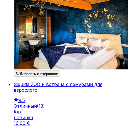
Добавить в избранное
Sigulda ZOO и встреча с лемурами для
взрослого
9.5
Отличный
(
13
)
top
новинка
16
,
00
€