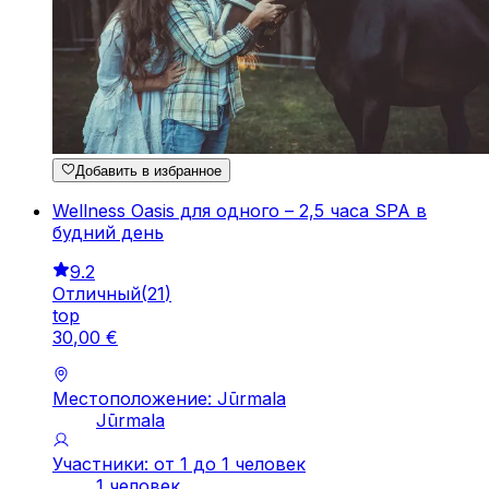
Добавить в избранное
Wellness Oasis для одного – 2,5 часа SPA в
будний день
9.2
Отличный
(
21
)
top
30
,
00
€
Местоположение: Jūrmala
Jūrmala
Участники: от 1 до 1 человек
1 человек