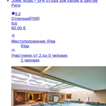
Joker klubs – SPA отдых для двоих в центре
Риги
9.2
Отличный
(
106
)
top
60
,
00
€
Местоположение: Rīga
Rīga
Участники: от 2 до 0 человек
2 человек