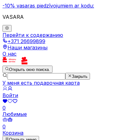
-10% vasaras piedzīvojumiem ar kodu:
VASARA
Перейти к содержанию
+371 26699899
Наши магазины
О нас
Открыть окно поиска.
Закрыть
У меня есть подарочная карта
Войти
0
Любимые
0
Корзина
Открыть меню