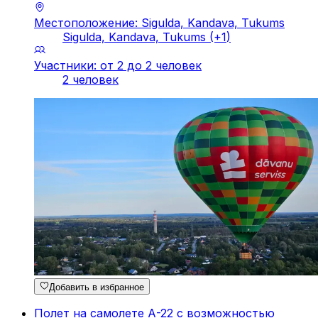
Местоположение: Sigulda, Kandava, Tukums
Sigulda, Kandava, Tukums
(+
1
)
Участники: от 2 до 2 человек
2 человек
Добавить в избранное
Полет на самолете А-22 с возможностью