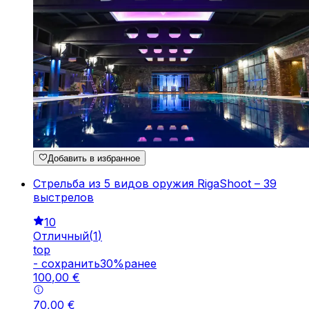
Добавить в избранное
Стрельба из 5 видов оружия RigaShoot – 39
выстрелов
10
Отличный
(
1
)
top
-
cохранить
30
%
ранее
100
,
00
€
70
,
00
€