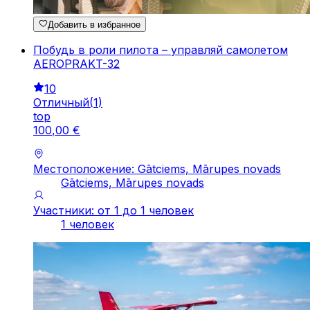
Добавить в избранное
Побудь в роли пилота – управляй самолетом
AEROPRAKT-32
10
Отличный
(
1
)
top
100
,
00
€
Местоположение: Gātciems, Mārupes novads
Gātciems, Mārupes novads
Участники: от 1 до 1 человек
1 человек