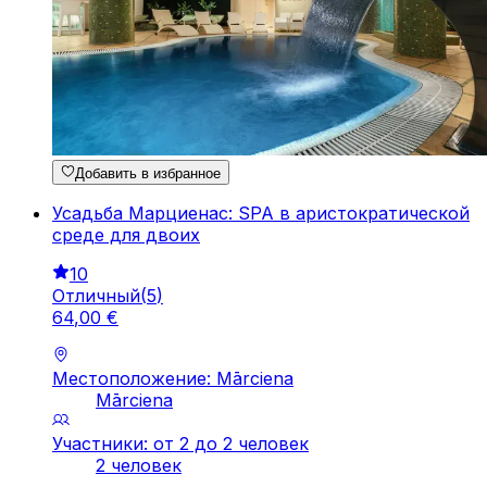
Добавить в избранное
Усадьба Марциенас: SPA в аристократической
среде для двоих
10
Отличный
(
5
)
64
,
00
€
Местоположение: Mārciena
Mārciena
Участники: от 2 до 2 человек
2 человек