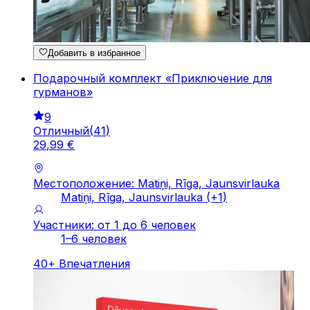
Добавить в избранное
Подарочный комплект «Приключение для
гурманов»
9
Отличный
(
41
)
29
,
99
€
Местоположение: Matiņi, Rīga, Jaunsvirlauka
Matiņi, Rīga, Jaunsvirlauka
(+
1
)
Участники: от 1 до 6 человек
1–6 человек
40
+
Впечатления