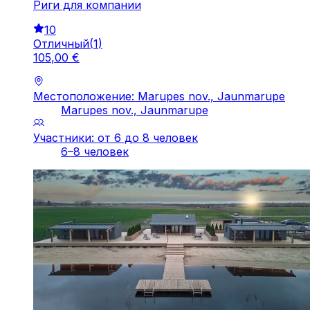
Риги для компании
10
Отличный
(
1
)
105
,
00
€
Местоположение: Marupes nov., Jaunmarupe
Marupes nov., Jaunmarupe
Участники: от 6 до 8 человек
6–8 человек