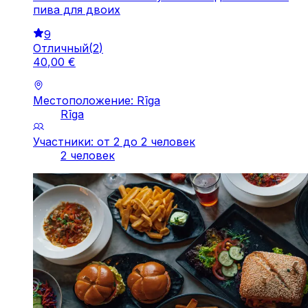
пива для двоих
9
Отличный
(
2
)
40
,
00
€
Местоположение: Rīga
Rīga
Участники: от 2 до 2 человек
2 человек