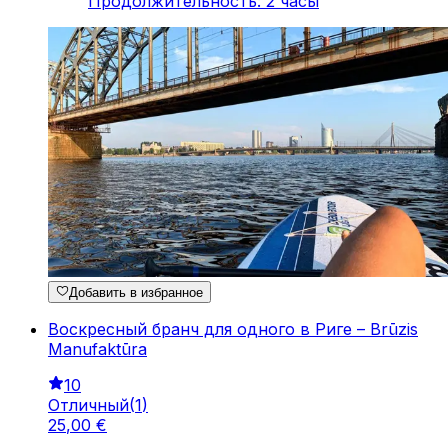
Продолжительность
:
2
часы
Добавить в избранное
Воскресный бранч для одного в Риге – Brūzis
Manufaktūra
10
Отличный
(
1
)
25
,
00
€