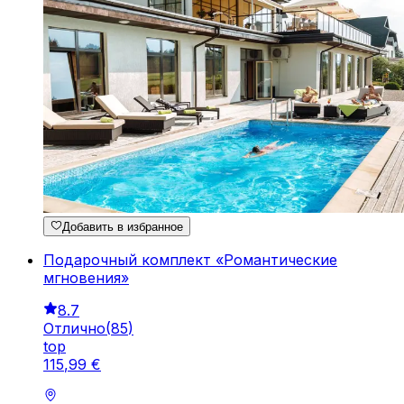
Добавить в избранное
Подарочный комплект «Романтические
мгновения»
8.7
Отлично
(
85
)
top
115
,
99
€