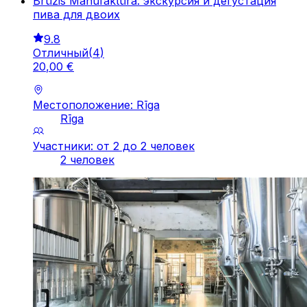
Brūzis Manufaktūra: экскурсия и дегустация
пива для двоих
9.8
Отличный
(
4
)
20
,
00
€
Местоположение: Rīga
Rīga
Участники: от 2 до 2 человек
2 человек