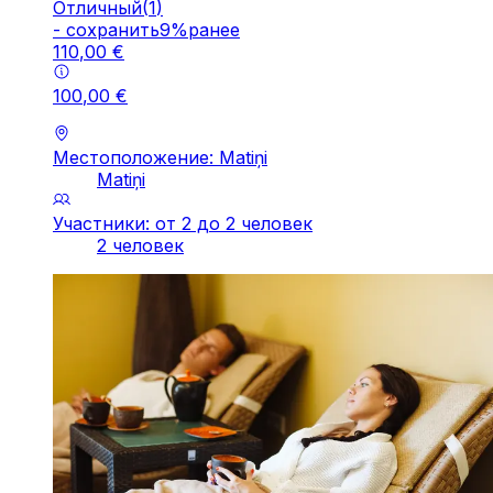
Отличный
(
1
)
-
cохранить
9
%
ранее
110
,
00
€
100
,
00
€
Местоположение: Matiņi
Matiņi
Участники: от 2 до 2 человек
2 человек