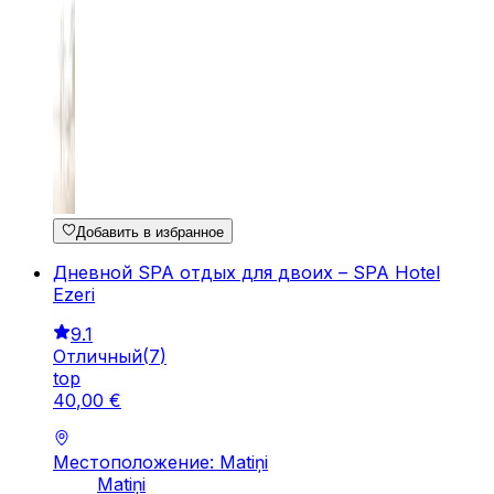
Добавить в избранное
Дневной SPA отдых для двоих – SPA Hotel
Ezeri
9.1
Отличный
(
7
)
top
40
,
00
€
Местоположение: Matiņi
Matiņi