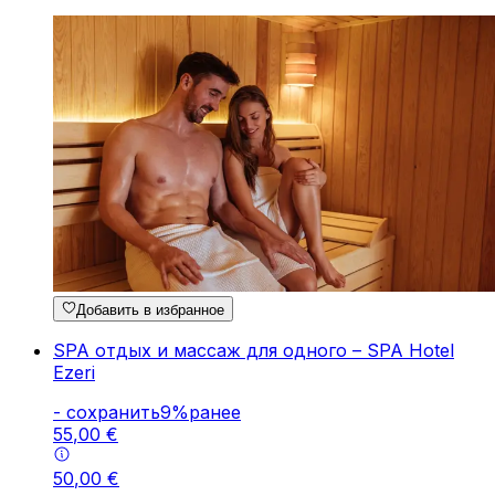
Добавить в избранное
SPA отдых и массаж для одного – SPA Hotel
Ezeri
-
cохранить
9
%
ранее
55
,
00
€
50
,
00
€