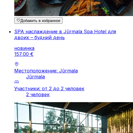
Добавить в избранное
SPA наслаждение в Jūrmala Spa Hotel для
двоих – будний день
новинка
157
,
00
€
Местоположение: Jūrmala
Jūrmala
Участники: от 2 до 2 человек
2 человек