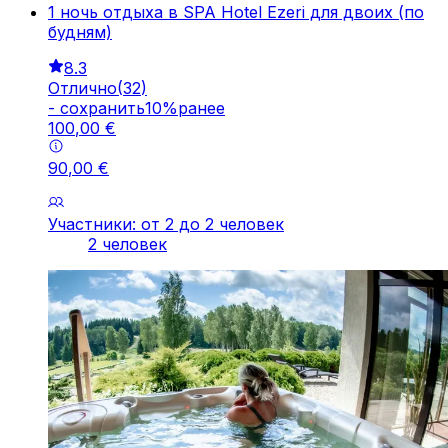
1 ночь отдыха в SPA Hotel Ezeri для двоих (по
будням)
8.3
Отлично
(
32
)
-
cохранить
10
%
ранее
100
,
00
€
90
,
00
€
Участники: от 2 до 2 человек
2 человек