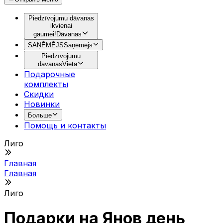
Piedzīvojumu dāvanas
ikvienai
gaumei!
Dāvanas
SAŅĒMĒJS
Saņēmējs
Piedzīvojumu
dāvanas
Vieta
Подарочные
комплекты
Скидки
Новинки
Больше
Помощь и контакты
Лиго
Главная
Главная
Лиго
Подарки на Янов день