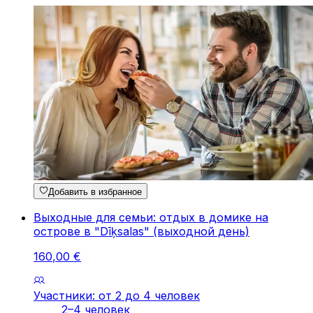
Добавить в избранное
Выходные для семьи: отдых в домике на
острове в "Dīķsalas" (выходной день)
160
,
00
€
Участники: от 2 до 4 человек
2–4 человек