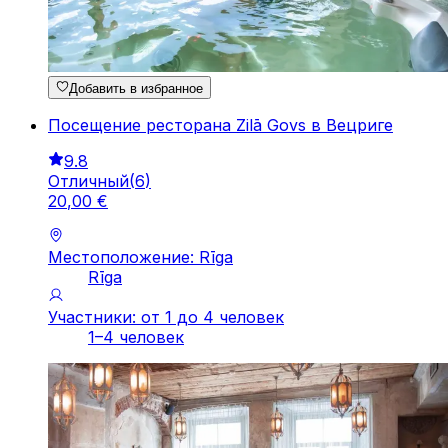
Добавить в избранное
Посещение ресторана Zilā Govs в Вецриге
9.8
Отличный
(
6
)
20
,
00
€
Местоположение: Rīga
Rīga
Участники: от 1 до 4 человек
1–4 человек