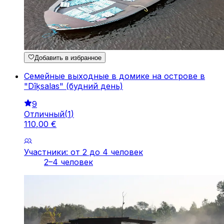
Добавить в избранное
Семейные выходные в домике на острове в
"Dīķsalas" (будний день)
9
Отличный
(
1
)
110
,
00
€
Участники: от 2 до 4 человек
2–4 человек