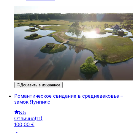
Добавить в избранное
Романтическое свидание в средневековье –
замок Яунпилс
8.5
Отлично
(
11
)
100
,
00
€