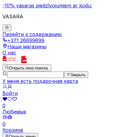
-10% vasaras piedzīvojumiem ar kodu:
VASARA
Перейти к содержанию
+371 26699899
Наши магазины
О нас
Открыть окно поиска.
Закрыть
У меня есть подарочная карта
Войти
0
Любимые
0
Корзина
Открыть меню