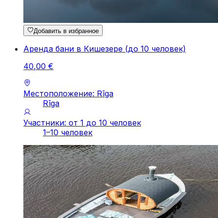
Добавить в избранное
Аренда бани в Кишезере (до 10 человек)
40
,
00
€
Местоположение: Rīga
Rīga
Участники: от 1 до 10 человек
1–10 человек