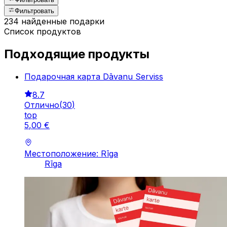
Фильтровать
234 найденные подарки
Список продуктов
Подходящие продукты
Подарочная карта Dāvanu Serviss
8.7
Отлично
(
30
)
top
5
,
00
€
Местоположение: Rīga
Rīga