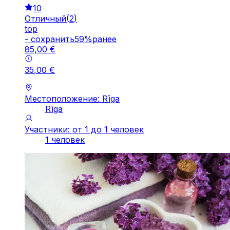
10
Отличный
(
2
)
top
-
cохранить
59
%
ранее
85
,
00
€
35
,
00
€
Местоположение: Rīga
Rīga
Участники: от 1 до 1 человек
1 человек