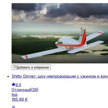
Добавить в избранное
Shitty Dinner: шоу-импровизация с ужином и ви
9.3
Отличный
(
26
)
top
185
,
99
€