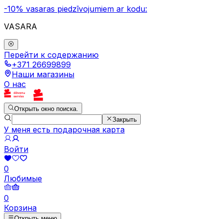
-10% vasaras piedzīvojumiem ar kodu:
VASARA
Перейти к содержанию
+371 26699899
Наши магазины
О нас
Открыть окно поиска.
Закрыть
У меня есть подарочная карта
Войти
0
Любимые
0
Корзина
Открыть меню