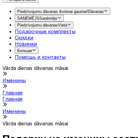
Piedzīvojumu dāvanas ikvienai gaumei!
Dāvanas
SAŅĒMĒJS
Saņēmējs
Piedzīvojumu dāvanas
Vieta
Подарочные комплекты
Скидки
Новинки
Больше
Помощь и контакты
Vārda dienas dāvanas māsai
Именины
Главная
Главная
Именины
Vārda dienas dāvanas māsai