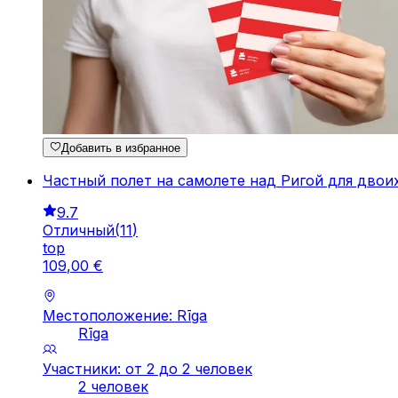
Добавить в избранное
Частный полет на самолете над Ригой для двои
9.7
Отличный
(
11
)
top
109
,
00
€
Местоположение: Rīga
Rīga
Участники: от 2 до 2 человек
2 человек