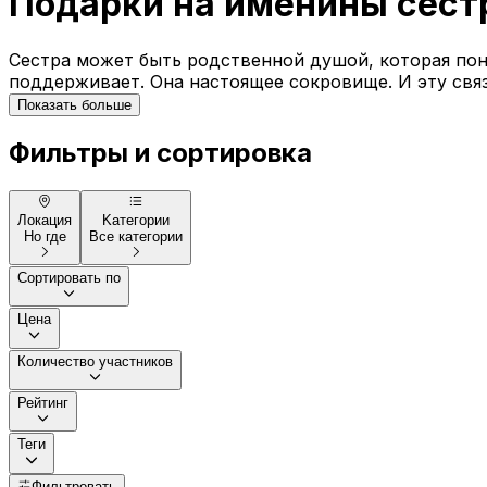
Подарки на именины сест
Сестра может быть родственной душой, которая поним
поддерживает. Она настоящее сокровище. И эту связ
Показать больше
Фильтры и сортировка
Локация
Kатегории
Но где
Все категории
Сортировать по
Цена
Количество участников
Рейтинг
Теги
Фильтровать