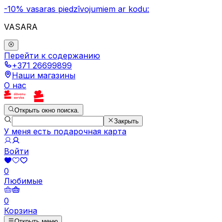
-10% vasaras piedzīvojumiem ar kodu:
VASARA
Перейти к содержанию
+371 26699899
Наши магазины
О нас
Открыть окно поиска.
Закрыть
У меня есть подарочная карта
Войти
0
Любимые
0
Корзина
Открыть меню