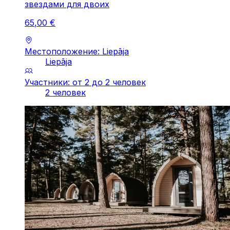
звездами для двоих
65
,
00
€
Местоположение: Liepāja
Liepāja
Участники: от 2 до 2 человек
2 человек