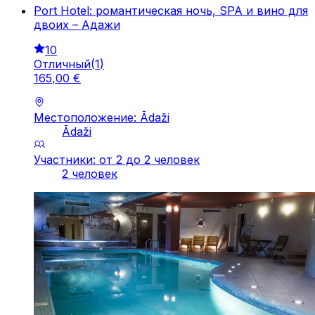
Port Hotel: романтическая ночь, SPA и вино для
двоих – Адажи
10
Отличный
(
1
)
165
,
00
€
Местоположение: Ādaži
Ādaži
Участники: от 2 до 2 человек
2 человек