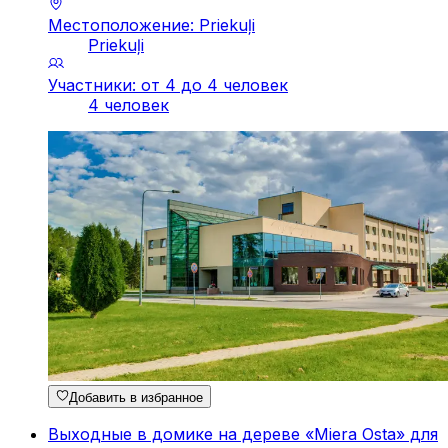
Местоположение: Priekuļi
Priekuļi
Участники: от 4 до 4 человек
4 человек
Добавить в избранное
Выходные в домике на дереве «Miera Osta» для