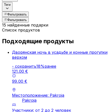
Теги
Фильтровать
Фильтровать
15 найденные подарки
Список продуктов
Подходящие продукты
Дворянская ночь в усадьбе и конные прогулки
верхом
-
cохранить
18
%
ранее
121
,
00
€
99
,
00
€
Местоположение: Pakroja
Pakroja
Участники: от 2 до 2 человек