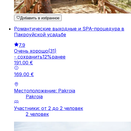
Добавить в избранное
Романтические выходные и SPA-процедура в
Пакроуйской усадьбе
7.9
Очень хорошо
(
31
)
-
cохранить
12
%
ранее
191
,
00
€
169
,
00
€
Местоположение: Pakroja
Pakroja
Участники: от 2 до 2 человек
2 человек