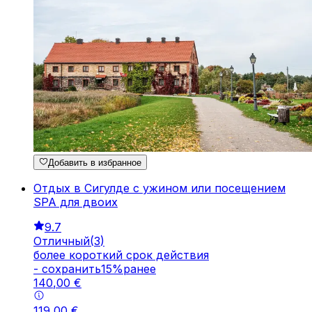
Добавить в избранное
Отдых в Сигулде с ужином или посещением
SPA для двоих
9.7
Отличный
(
3
)
более короткий срок действия
-
cохранить
15
%
ранее
140
,
00
€
119
,
00
€