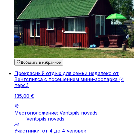
Добавить в избранное
Прекрасный отдых для семьи недалеко от
Вентспилса с посещением мини-зоопарка (4
перс.)
135
,
00
€
Местоположение: Ventspils novads
Ventspils novads
Участники: от 4 до 4 человек