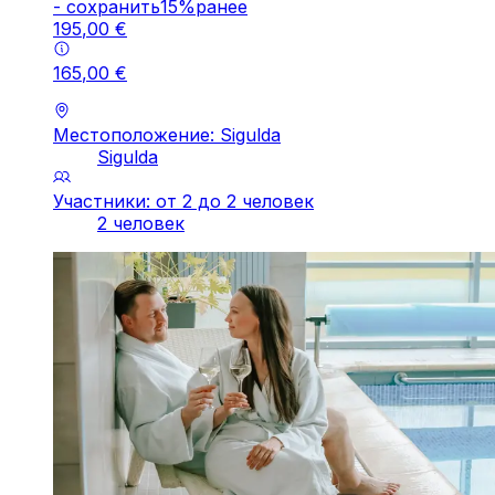
-
cохранить
15
%
ранее
195
,
00
€
165
,
00
€
Местоположение: Sigulda
Sigulda
Участники: от 2 до 2 человек
2 человек