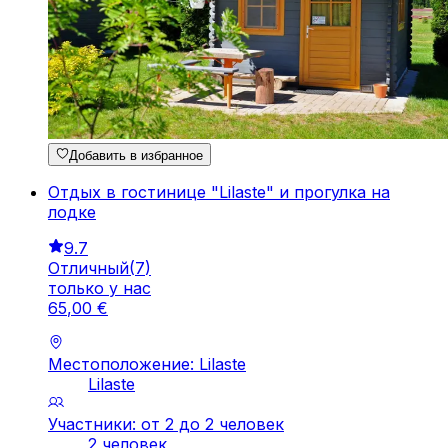
Добавить в избранное
Отдых в гостинице "Lilaste" и прогулка на
лодке
9.7
Отличный
(
7
)
только у нас
65
,
00
€
Местоположение: Lilaste
Lilaste
Участники: от 2 до 2 человек
2 человек