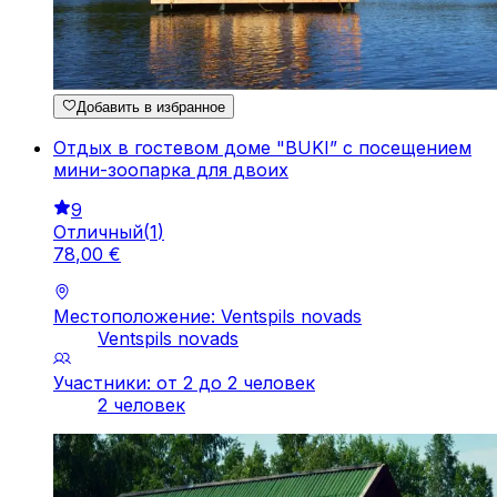
Добавить в избранное
Отдых в гостевом доме "BUKI” c посещением
мини-зоопарка для двоих
9
Отличный
(
1
)
78
,
00
€
Местоположение: Ventspils novads
Ventspils novads
Участники: от 2 до 2 человек
2 человек