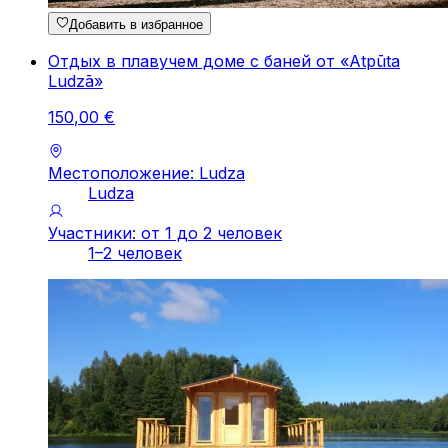
Добавить в избранное
Отдых в плавучем доме с баней от «Atpūta
Ludzā»
150
,
00
€
Местоположение: Ludza
Ludza
Участники: от 1 до 2 человек
1–2 человек