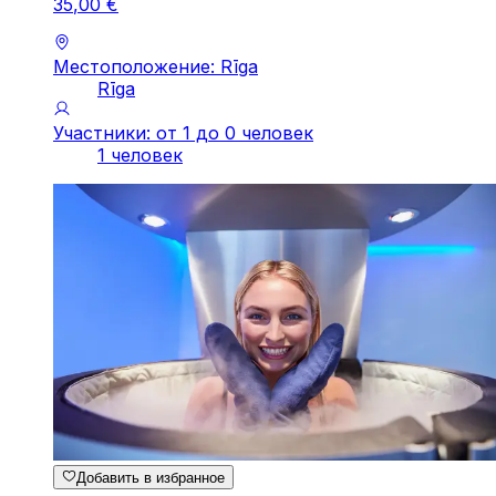
35
,
00
€
Местоположение: Rīga
Rīga
Участники: от 1 до 0 человек
1 человек
Добавить в избранное