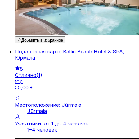
Добавить в избранное
Подарочная карта Baltic Beach Hotel & SPA,
Юрмала
8
Отлично
(
1
)
top
50
,
00
€
Местоположение: Jūrmala
Jūrmala
Участники: от 1 до 4 человек
1–4 человек