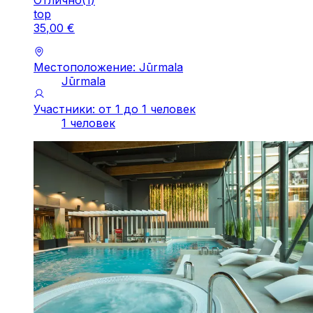
top
35
,
00
€
Местоположение: Jūrmala
Jūrmala
Участники: от 1 до 1 человек
1 человек