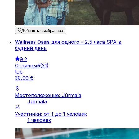
Добавить в избранное
Wellness Oasis для одного – 2,5 часа SPA в
будний день
9.2
Отличный
(
21
)
top
30
,
00
€
Местоположение: Jūrmala
Jūrmala
Участники: от 1 до 1 человек
1 человек