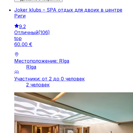
Joker klubs – SPA отдых для двоих в центре
Риги
9.2
Отличный
(
106
)
top
60
,
00
€
Местоположение: Rīga
Rīga
Участники: от 2 до 0 человек
2 человек