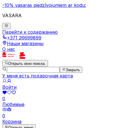
-10% vasaras piedzīvojumiem ar kodu:
VASARA
Перейти к содержанию
+371 26699899
Наши магазины
О нас
Открыть окно поиска.
Закрыть
У меня есть подарочная карта
Войти
0
Любимые
0
Корзина
Открыть меню