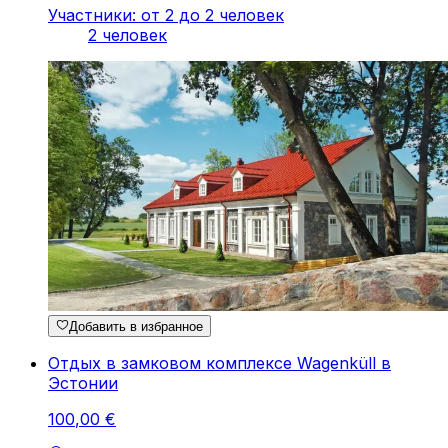
Участники: от 2 до 2 человек
2 человек
Добавить в избранное
Отдых в замковом комплексе Wagenküll в
Эстонии
100
,
00
€