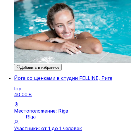
Добавить в избранное
Йога со щенками в студии FELLINE, Рига
top
40
,
00
€
Местоположение: Rīga
Rīga
Участники: от 1 до 1 человек