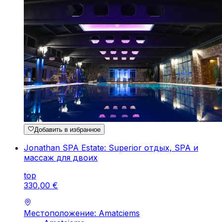
Добавить в избранное
Jonathan SPA Estate: Superior отдых, SPA и
массаж для двоих
top
330
,
00
€
Местоположение: Amatciems