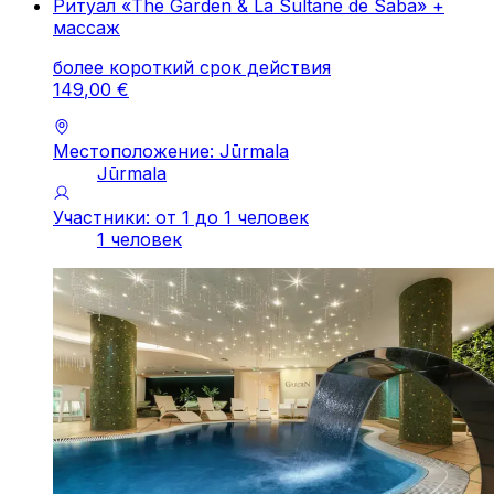
Ритуал «The Garden & La Sultane de Saba» +
массаж
более короткий срок действия
149
,
00
€
Местоположение: Jūrmala
Jūrmala
Участники: от 1 до 1 человек
1 человек