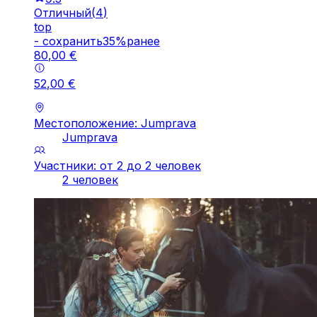
Отличный
(
4
)
top
-
cохранить
35
%
ранее
80
,
00
€
52
,
00
€
Местоположение: Jumprava
Jumprava
Участники: от 2 до 2 человек
2 человек