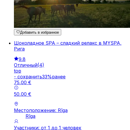
Добавить в избранное
Шоколадное SPA – сладкий релакс в MYSPA,
Рига
9.8
Отличный
(
4
)
top
-
cохранить
33
%
ранее
75
,
00
€
50
,
00
€
Местоположение: Rīga
Rīga
Участники: от 1 до 1 человек