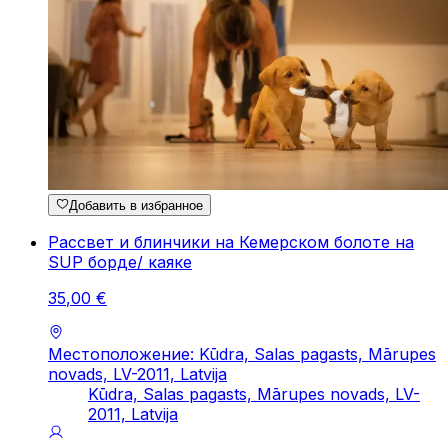
Добавить в избранное
Рассвет и блинчики на Кемерском болоте на
SUP борде/ каяке
35
,
00
€
Местоположение: Kūdra, Salas pagasts, Mārupes
novads, LV-2011, Latvija
Kūdra, Salas pagasts, Mārupes novads, LV-
2011, Latvija