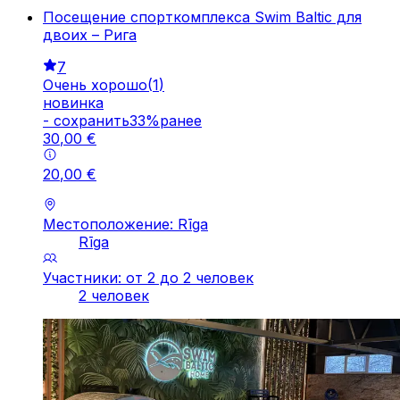
Посещение спорткомплекса Swim Baltic для
двоих – Рига
7
Очень хорошо
(
1
)
новинка
-
cохранить
33
%
ранее
30
,
00
€
20
,
00
€
Местоположение: Rīga
Rīga
Участники: от 2 до 2 человек
2 человек