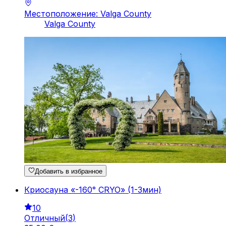
Местоположение: Valga County
Valga County
Добавить в избранное
Криосауна «-160° CRYO» (1-3мин)
10
Отличный
(
3
)