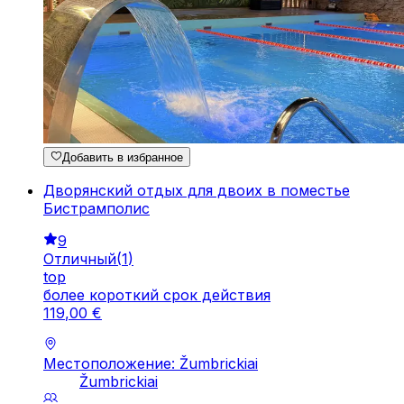
Добавить в избранное
Дворянский отдых для двоих в поместье
Бистрамполис
9
Отличный
(
1
)
top
более короткий срок действия
119
,
00
€
Местоположение: Žumbrickiai
Žumbrickiai