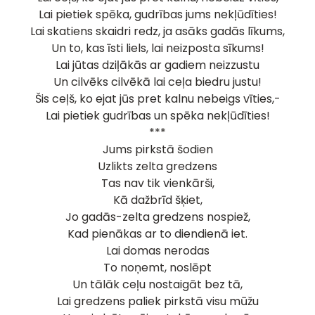
Lai pietiek spēka, gudrības jums nekļūdīties!
Lai skatiens skaidri redz, ja asāks gadās līkums,
Un to, kas īsti liels, lai neizposta sīkums!
Lai jūtas dziļākās ar gadiem neizzustu
Un cilvēks cilvēkā lai ceļa biedru justu!
Šis ceļš, ko ejat jūs pret kalnu nebeigs vīties,-
Lai pietiek gudrības un spēka nekļūdīties!
***
Jums pirkstā šodien
Uzlikts zelta gredzens
Tas nav tik vienkārši,
Kā dažbrīd šķiet,
Jo gadās-zelta gredzens nospiež,
Kad pienākas ar to diendienā iet.
Lai domas nerodas
To noņemt, noslēpt
Un tālāk ceļu nostaigāt bez tā,
Lai gredzens paliek pirkstā visu mūžu