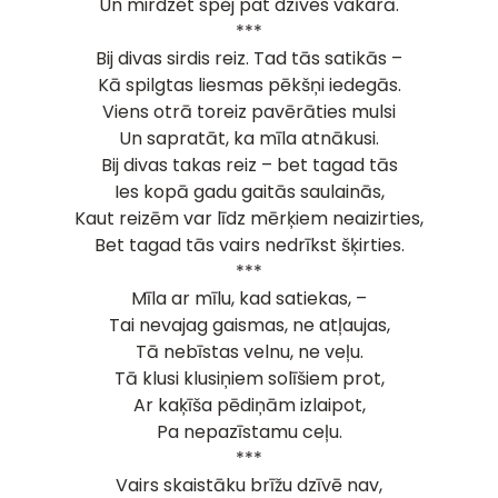
Un mirdzēt spēj pat dzīves vakarā.
***
Bij divas sirdis reiz. Tad tās satikās –
Kā spilgtas liesmas pēkšņi iedegās.
Viens otrā toreiz pavērāties mulsi
Un sapratāt, ka mīla atnākusi.
Bij divas takas reiz – bet tagad tās
Ies kopā gadu gaitās saulainās,
Kaut reizēm var līdz mērķiem neaizirties,
Bet tagad tās vairs nedrīkst šķirties.
***
Mīla ar mīlu, kad satiekas, –
Tai nevajag gaismas, ne atļaujas,
Tā nebīstas velnu, ne veļu.
Tā klusi klusiņiem solīšiem prot,
Ar kaķīša pēdiņām izlaipot,
Pa nepazīstamu ceļu.
***
Vairs skaistāku brīžu dzīvē nav,