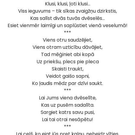
Klusi, klusi, ļoti klusi…
Viss ieguvums – tik sīkas zvaigžņu dzirkstis,
Kas salīst divās tuvās dvēselēs…
Esiet vienmēr laimīgi un saplūstiet vienā veselumā!
***
Viens otru saudzējiet,
Viens otram uzticību dāvājiet,
Tad mēģiniet abi kopā
Uz priekšu, plecs pie pleca
Skaisti traukt,
Veidot gaišo sapni,
Ko ļaudis mēdz par dzīvi saukt.
***
Lai Jums viena dvēselīte,
Kas uz pusēm sadalīta.
Sargiet katrs savu pusi,
Lai tai otrai nesāpētu!
***
Lai ceļš, ko ejat jūs pret kalnu, nebeidz vīties,