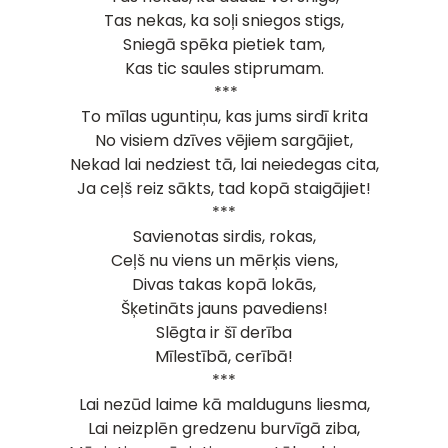
Tas nekas, ka soļi sniegos stigs,
Sniegā spēka pietiek tam,
Kas tic saules stiprumam.
***
To mīlas uguntiņu, kas jums sirdī krita
No visiem dzīves vējiem sargājiet,
Nekad lai nedziest tā, lai neiedegas cita,
Ja ceļš reiz sākts, tad kopā staigājiet!
***
Savienotas sirdis, rokas,
Ceļš nu viens un mērķis viens,
Divas takas kopā lokās,
Šķetināts jauns pavediens!
Slēgta ir šī derība
Mīlestībā, cerībā!
***
Lai nezūd laime kā malduguns liesma,
Lai neizplēn gredzenu burvīgā ziba,