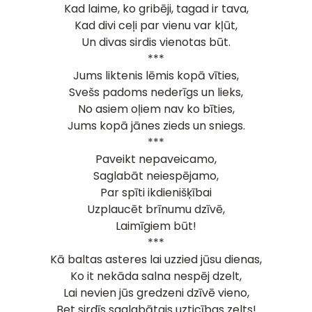
Kad laime, ko gribēji, tagad ir tava,
Kad divi ceļi par vienu var kļūt,
Un divas sirdis vienotas būt.
***
Jums liktenis lēmis kopā vīties,
Svešs padoms nederīgs un lieks,
No asiem oļiem nav ko bīties,
Jums kopā jānes zieds un sniegs.
***
Paveikt nepaveicamo,
Saglabāt neiespējamo,
Par spīti ikdienišķībai
Uzplaucēt brīnumu dzīvē,
Laimīgiem būt!
***
Kā baltas asteres lai uzzied jūsu dienas,
Ko it nekāda salna nespēj dzelt,
Lai nevien jūs gredzeni dzīvē vieno,
Bet sirdīs saglabātais uzticības zelts!