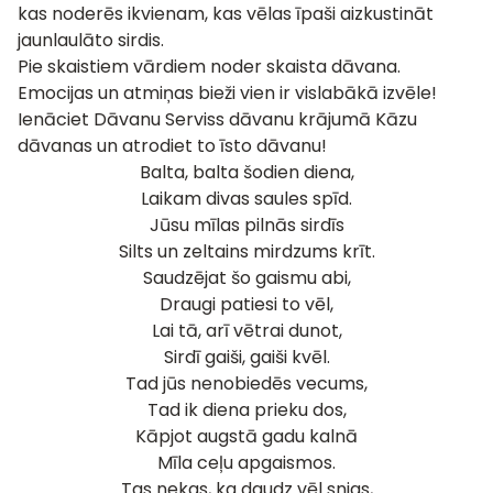
kas noderēs ikvienam, kas vēlas īpaši aizkustināt
jaunlaulāto sirdis.
Pie skaistiem vārdiem noder skaista dāvana.
Emocijas un atmiņas bieži vien ir vislabākā izvēle!
Ienāciet Dāvanu Serviss dāvanu krājumā
Kāzu
dāvanas
un atrodiet to īsto dāvanu!
Balta, balta šodien diena,
Laikam divas saules spīd.
Jūsu mīlas pilnās sirdīs
Silts un zeltains mirdzums krīt.
Saudzējat šo gaismu abi,
Draugi patiesi to vēl,
Lai tā, arī vētrai dunot,
Sirdī gaiši, gaiši kvēl.
Tad jūs nenobiedēs vecums,
Tad ik diena prieku dos,
Kāpjot augstā gadu kalnā
Mīla ceļu apgaismos.
Tas nekas, ka daudz vēl snigs,