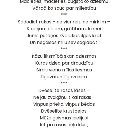
Mācieties, mācieties, augstāko dziesmu
Vārdā ko sauc par mīlestību
***
Sadodiet rokas – ne vienreiz, ne mirklim –
Kopējam ceļam, grūtībām, laimei.
Jums puteņos kvēlākās ilgas krāt
Un negaisos mīlu sev saglabāt.
***
Kāzu līksmībā skan dziesmas
Kuras dzied par draudzību
Sirdis vieno mīlas liesmas
Līgavai un Līgavainim.
***
Dvēselīte rasas lāsēs –
Ne jau zvaigžņu, tikai rasas –
Viņpus prieka, viņpus bēdas
Dvēselīte krustceļos.
Mūža gaismas pielijusi,
Iet pa rasas ceļu klusi,