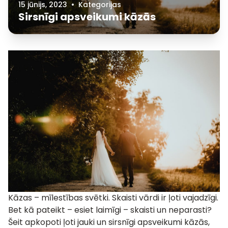
15 jūnijs, 2023
•
Kategorijas
Sirsnīgi apsveikumi kāzās
Kāzas – mīlestības svētki. Skaisti vārdi ir ļoti vajadzīgi.
Bet kā pateikt – esiet laimīgi – skaisti un neparasti?
Šeit apkopoti ļoti jauki un sirsnīgi apsveikumi kāzās,