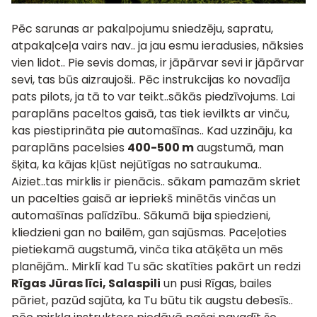
Pēc sarunas ar pakalpojumu sniedzēju, sapratu,
atpakaļceļa vairs nav.. ja jau esmu ieradusies, nāksies
vien lidot.. Pie sevis domas, ir jāpārvar sevi ir jāpārvar
sevi, tas būs aizraujoši.. Pēc instrukcijas ko novadīja
pats pilots, ja tā to var teikt..sākās piedzīvojums. Lai
paraplāns paceltos gaisā, tas tiek ievilkts ar vinču,
kas piestiprināta pie automašīnas.. Kad uzzināju, ka
paraplāns pacelsies
400-500 m
augstumā, man
šķita, ka kājas kļūst nejūtīgas no satraukuma..
Aiziet..tas mirklis ir pienācis.. sākam pamazām skriet
un pacelties gaisā ar iepriekš minētās vinčas un
automašīnas palīdzību.. Sākumā bija spiedzieni,
kliedzieni gan no bailēm, gan sajūsmas. Paceļoties
pietiekamā augstumā, vinča tika atāķēta un mēs
planējām.. Mirklī kad Tu sāc skatīties pakārt un redzi
Rīgas Jūras līci, Salaspili
un pusi Rīgas, bailes
pāriet, pazūd sajūta, ka Tu būtu tik augstu debesīs..