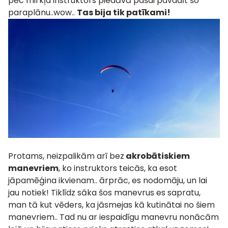
pēc mirkļa instruktors piedāvā pašai pavadīt šo
paraplānu..wow..
Tas bija tik patīkami!
Protams, neizpalikām arī bez
akrobātiskiem
manevriem
, ko instruktors teicās, ka esot
jāpamēģina ikvienam.. ārprāc, es nodomāju, un lai
jau notiek! Tiklīdz sāka šos manevrus es sapratu,
man tā kut vēders, ka jāsmejas kā kutinātai no šiem
manevriem.. Tad nu ar iespaidīgu manevru nonācām