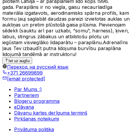
pilotiem Latvijā – ar paraplāniem lido kopš 1996.
gada.
Paraplāns ir no viegla, gaisu necaurlaidīga
materiāla izgatavots, aerodinamisks spārna profils, kam
formu ļauj saglabāt daudzas pareizi izvietotas auklas un
aukliņas un pretim plūstošā gaisa plūsma. Pievienojam
sēdekli (sauktu arī par uzkabi, “somu”, harness), ķiveri,
labus, stingrus zābakus un atbilstošu pilotu un
iegūstam visvieglāko lidaparātu – paraplānu.Adrenalīns
ļaus Tev izbaudīt putna lidojuma burvību paraplāna
lidojumā tandēmā ar instruktoru!
Iet uz augšu
Переход на русский язык
+371 26699899
[email protected]
Par Mums :)
Partneriem
Blogeru programma
eDāvana
Dāvanu kartes derīguma termiņš
Pirkšanas noteikumi
Privātuma politika