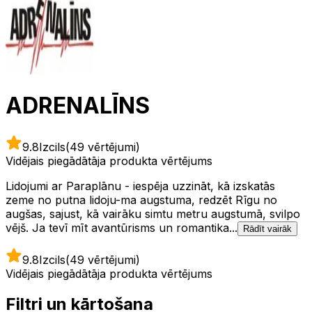
ADRENALĪNS
9.8
Izcils
(49 vērtējumi)
Vidējais piegādātāja produkta vērtējums
Lidojumi ar Paraplānu - iespēja uzzināt, kā izskatās
zeme no putna lidoju-ma augstuma, redzēt Rīgu no
augšas, sajust, kā vairāku simtu metru augstumā, svilpo
vējš. Ja tevī mīt avantūrisms un romantika...
Rādīt vairāk
9.8
Izcils
(49 vērtējumi)
Vidējais piegādātāja produkta vērtējums
Filtri un kārtošana