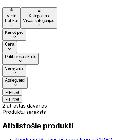
Vieta
Kategorijas
Bet kur
Visas kategorijas
Kārtot pēc
Cena
Dalībnieku skaits
Vērtējums
Atslēgvārdi
Filtrēt
Filtrēt
2 atrastas dāvanas
Produktu saraksts
Atbilstošie produkti
Tandēma lidojums ar paraplānu + VIDEO