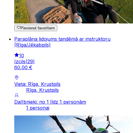
Pievienot favorītiem
Paraplāna lidojums tandēmā ar instruktoru
(Rīga/Jēkabpils)
10
Izcils
(
29
)
60
,
00
€
Vieta: Rīga, Krustpils
Rīga, Krustpils
Dalībnieki: no 1 līdz 1 personām
1 personai