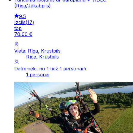
(Rīga/Jēkabpils)
9.5
Izcils
(
17
)
top
70
,
00
€
Vieta: Rīga, Krustpils
Rīga, Krustpils
Dalībnieki: no 1 līdz 1 personām
1 personai