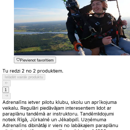
Pievienot favorītiem
Tu redzi 2 no 2 produktiem.
Ielādēt vairāk produktu
1
Adrenalīns ietver pilotu klubu, skolu un aprīkojuma
veikalu. Regulāri piedāvājam interesentiem lidot ar
paraplānu tandēmā ar instruktoru. Tandēmlidojumi
notiek Rīgā, Jūrkalnē un Jēkabpilī. Uzņēmuma
Adrenalīns dibinātāji ir vieni no labākajiem paraplānu