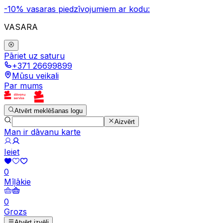
-10% vasaras piedzīvojumiem ar kodu:
VASARA
Pāriet uz saturu
+371 26699899
Mūsu veikali
Par mums
Atvērt meklēšanas logu
Aizvērt
Man ir dāvanu karte
Ieiet
0
Mīļākie
0
Grozs
Atvērt izvēli