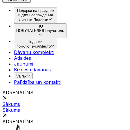
Подарки на праздник
и для наслаждения
жизнью
Подарки
ПО
ПОЛУЧАТЕЛЮ
Получатель
Подарки-
приключения
Место
Dāvanu komplekti
Atlaides
Jaunumi
Biznesa dāvanas
Vairāk
Palīdzība un kontakti
ADRENALĪNS
Sākums
Sākums
ADRENALĪNS