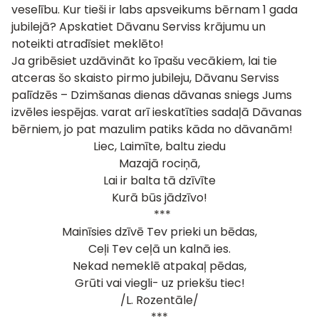
veselību. Kur tieši ir labs apsveikums bērnam 1 gada
jubilejā? Apskatiet Dāvanu Serviss krājumu un
noteikti atradīsiet meklēto!
Ja gribēsiet uzdāvināt ko īpašu vecākiem, lai tie
atceras šo skaisto pirmo jubileju, Dāvanu Serviss
palīdzēs –
Dzimšanas dienas dāvanas
sniegs Jums
izvēles iespējas. varat arī ieskatīties sadaļā
Dāvanas
bērniem
, jo pat mazulim patiks kāda no dāvanām!
Liec, Laimīte, baltu ziedu
Mazajā rociņā,
Lai ir balta tā dzīvīte
Kurā būs jādzīvo!
***
Mainīsies dzīvē Tev prieki un bēdas,
Ceļi Tev ceļā un kalnā ies.
Nekad nemeklē atpakaļ pēdas,
Grūti vai viegli- uz priekšu tiec!
/L. Rozentāle/
***