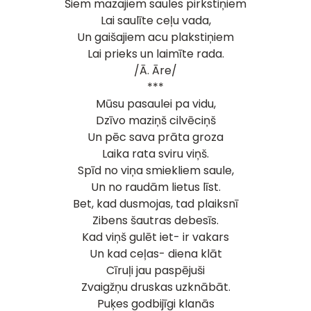
Šiem mazajiem saules pirkstiņiem
Lai saulīte ceļu vada,
Un gaišajiem acu plakstiņiem
Lai prieks un laimīte rada.
/Ā. Āre/
***
Mūsu pasaulei pa vidu,
Dzīvo maziņš cilvēciņš
Un pēc sava prāta groza
Laika rata sviru viņš.
Spīd no viņa smiekliem saule,
Un no raudām lietus līst.
Bet, kad dusmojas, tad plaiksnī
Zibens šautras debesīs.
Kad viņš gulēt iet- ir vakars
Un kad ceļas- diena klāt
Cīruļi jau paspējuši
Zvaigžņu druskas uzknābāt.
Puķes godbijīgi klanās