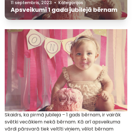
11 septembris, 2023
•
Kategorijas
Apsveikumi 1 gada jubilejā bērnam
Skaidrs, ka pirmā jubileja – 1 gads bērnam, ir vairāk
svētki vecākiem nekā bērnam. Kā arī apsveikuma
vārdi pārsvarā tiek veltīti viņiem, vēlot bērnam