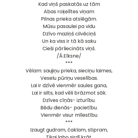
Kad viņš paskatās uz tām
Abas roķelītes viņam
Pilnas prieka atslēgām.
Mūsu pasaulei pa vidu
Dzīvo maziņš cilvēciņš
Un ka viss ir tā kā saku
Cieši pārliecināts viņš.
/Ā.Elksne/
***
Vēlam: saujiņu prieka, sieciņu laimes,
Veselu pūriņu veselības.
Lai ir dzīvē vienmēr saules gana,
Lai ir silts, kad vēli brāzmot sāk.
Dzīves cīņās- izturību.
Bēdu dienās- pacietību.
Vienmēr visur mīlestību
***
Izaugt gudram, čaklam, stipram,
Tikai labo sirdī krāt.