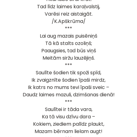
Tad līdz laimes karaļvalstij,
Varēsi reiz aistaigāt.
/K.Apškrūma/
***
Lai aug mazais puisēniņš
Tā kā stalts ozoliņš;
Paaugsies, tad būs viņš
Meitām siržu lauzējiņš.
***
Saulīte šodien tik spoži spīd,
Ik zvaigznīte šodien īpaši mirdz,
Ik katrs no mums tevi īpaši sveic –
Daudz laimes mazuli, dzimšanas dienā!
***
Saulītei ir tāda vara,
Ka tā visu dzīvu dara –
Kokiem, ziediem palīdz plaukt,
Mazam bērnam lielam augt!