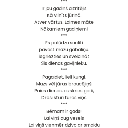
***
Ir jau gadiņš aizritējis
Kā vilnīts jūriņā.
Atver vārtus, Laimes māte
Nākamiem gadiņiem!
***
Es palūdzu saulīti
pavest mazu gabaliņu.
iegriezties un sveicināt
Šīs dienas gaviļnieku.
***
Pagaidiet, lieli kungi,
Mazs vēl jūras braucējiņš.
Paies dienas, aizskries gadi,
Droši stūri turēs viņš.
***
Bērnam ir gads!
Lai viņš aug vesels
Lai viņš vienmēr dzīvo ar smaidu