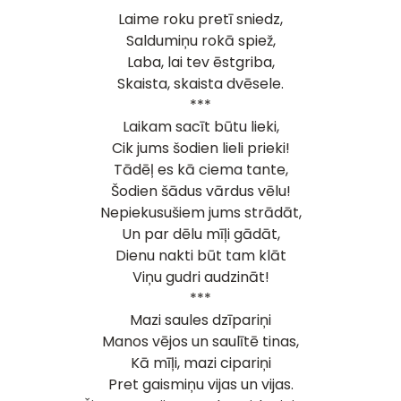
Laime roku pretī sniedz,
Saldumiņu rokā spiež,
Laba, lai tev ēstgriba,
Skaista, skaista dvēsele.
***
Laikam sacīt būtu lieki,
Cik jums šodien lieli prieki!
Tādēļ es kā ciema tante,
Šodien šādus vārdus vēlu!
Nepiekusušiem jums strādāt,
Un par dēlu mīļi gādāt,
Dienu nakti būt tam klāt
Viņu gudri audzināt!
***
Mazi saules dzīpariņi
Manos vējos un saulītē tinas,
Kā mīļi, mazi cipariņi
Pret gaismiņu vijas un vijas.