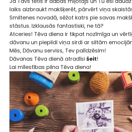
Ja Tavs tētis ir dabas mīļotājs un Tu esi daudz
laiks aizbraukt makšķerēt, pārvērt viņa skaistā
Smiltenes novadā, sēžot katrs pie savas makšķ
stāstus. Izklausās fantastiski, ne tā?
Atceries! Tēva diena ir tikpat nozīmīga un vērt
dāvanu un piepildi viņa sirdi ar siltām emocijā
Mēs, Dāvanu serviss, Tev palīdzēsim!
Dāvanas Tēva dienā atradīsi
šeit
!
Lai mīlestības pilna Tēva diena!