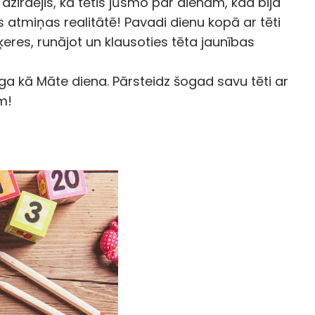
 dzirdējis, kā tētis jūsmo par dienām, kad bija
s atmiņas realitātē! Pavadi dienu kopā ar tēti
eres, runājot un klausoties tēta jaunības
īga kā Māte diena. Pārsteidz šogad savu tēti ar
m!