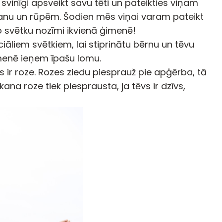
svinīgi apsveikt savu tēti un pateikties viņam
anu un rūpēm. Šodien mēs viņai varam pateikt
šo svētku nozīmi ikvienā ģimenē!
iāliem svētkiem, lai stiprinātu bērnu un tēvu
imenē ieņem īpašu lomu.
s ir roze. Rozes ziedu piesprauž pie apģērba, tā
na roze tiek piesprausta, ja tēvs ir dzīvs,