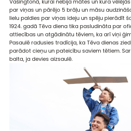
Vašingtonā, kurai nebija mātes un kura vēlējās 
par viņas un pārējo 5 brāļu un māsu audzināš
lielu paldies par viņas ideju un spēju pierādīt 
1924. gadā Tēva diena tika pasludināta par ofic
attiecības un atgādinātu tēviem, ka arī viņi ģ
Pasaulē radusies tradīcija, ka Tēva dienas zied
parādot cieņu un pateicību saviem tētiem. Sarka
balta, ja devies aizsaulē.