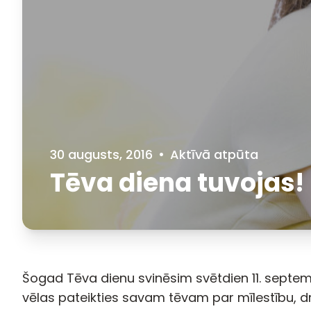
30 augusts, 2016
•
Aktīvā atpūta
Tēva diena tuvojas!
Šogad Tēva dienu svinēsim svētdien 11. septembr
vēlas pateikties savam tēvam par mīlestību, dr