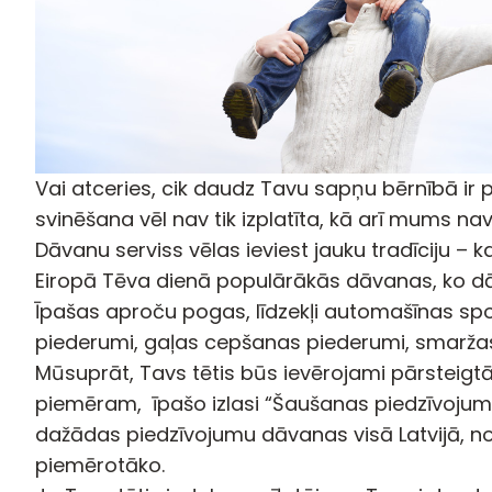
Vai atceries, cik daudz Tavu sapņu bērnībā ir p
svinēšana vēl nav tik izplatīta, kā arī mums nav
Dāvanu serviss vēlas ieviest jauku tradīciju – 
Eiropā Tēva dienā populārākās dāvanas, ko dāv
Īpašas aproču pogas, līdzekļi automašīnas spo
piederumi, gaļas cepšanas piederumi, smaržas
Mūsuprāt, Tavs tētis būs ievērojami pārsteigtā
piemēram, īpašo izlasi “Šaušanas piedzīvojums.” 
dažādas piedzīvojumu dāvanas visā Latvijā, no 
piemērotāko.