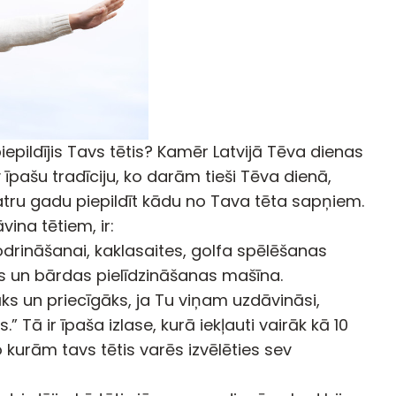
iepildījis Tavs tētis? Kamēr Latvijā Tēva dienas
 īpašu tradīciju, ko darām tieši Tēva dienā,
katru gadu piepildīt kādu no Tava tēta sapņiem.
ina tētiem, ir:
drināšanai, kaklasaites, golfa spēlēšanas
 un bārdas pielīdzināšanas mašīna.
ks un priecīgāks, ja Tu viņam uzdāvināsi,
Tā ir īpaša izlase, kurā iekļauti vairāk kā 10
kurām tavs tētis varēs izvēlēties sev