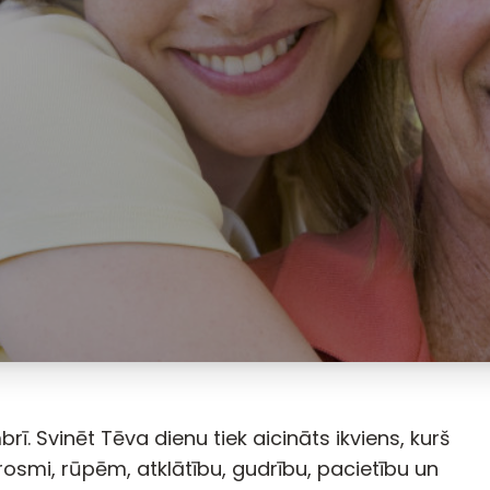
ī. Svinēt Tēva dienu tiek aicināts ikviens, kurš
osmi, rūpēm, atklātību, gudrību, pacietību un