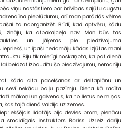
 par dažādiem lidojumiem gan ar deltaplānu, gan
pēc viņu nostāstiem par brīvības sajūtu augstu
, adrenalīna pieplūdumu, arī man parādās vēlme
ašai to noorganizēt. Brīdī, kad aptvēru, kādu
, zināju, ka atpakaļceļa nav. Man būs tas
raukties un jāķeras pie piedzīvojuma
 iepriekš, un īpaši nedomāju kādas izjūtas mani
atrauktu. Biju tik mierīgi noskaņota, ka pat dienā
 lai beidzot izbaudītu šo piedzīvojumu, nemanīju
rot kāda cita pacelšanos ar deltaplānu un
nu sevī nekādu baiļu pazīmju. Diena kā radīta
daži mākoņi un galvenais, ka no lietus ne miņas.
a, kas tajā dienā valdīja uz zemes.
epriekšējais lidotājs bija devies prom, pienācu
 smaidīgais instruktors Boriss. Uzreiz darīju