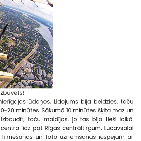
 uzbūvēts!
erīgajos ūdeņos. Lidojums bija beidzies, taču
10-20 minūtes. Sākumā 10 minūtes šķita maz un
zbaudīt, taču maldījos, jo tas bija tieši laikā.
entra līdz pat Rīgas centrāltirgum, Lucavsalai
eo filmēšanas un foto uzņemšanas iespējām ar