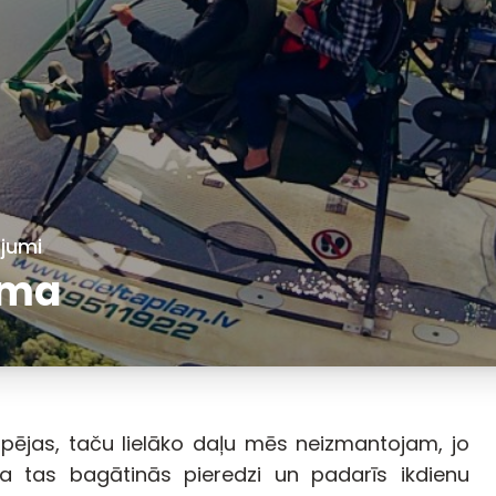
ojumi
uma
pējas, taču lielāko daļu mēs neizmantojam, jo
 ka tas bagātinās pieredzi un padarīs ikdienu