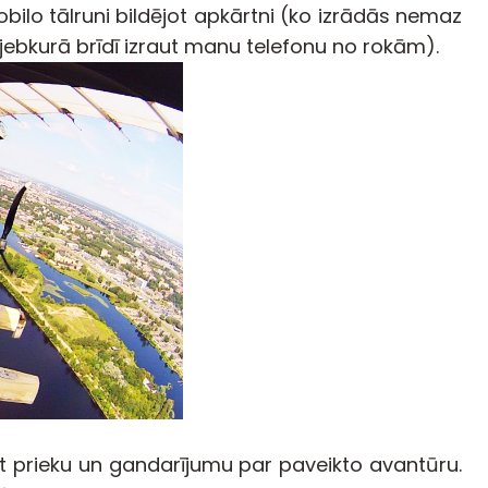
obilo tālruni bildējot apkārtni (ko izrādās nemaz
a jebkurā brīdī izraut manu telefonu no rokām).
 prieku un gandarījumu par paveikto avantūru.