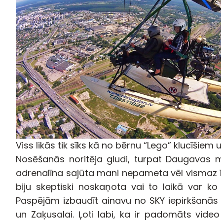
Viss likās tik sīks kā no bērnu “Lego” klucīšiem
Nosēšanās noritēja gludi, turpat Daugavas mi
adrenalīna sajūta mani nepameta vēl vismaz 
biju skeptiski noskaņota vai to laikā var ko i
Paspējām izbaudīt ainavu no SKY iepirkšanās c
un Zaķusalai. Ļoti labi, ka ir padomāts vid