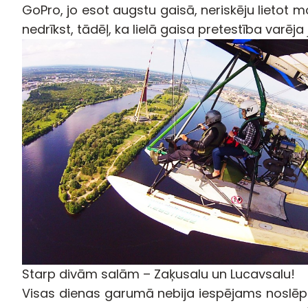
GoPro, jo esot augstu gaisā, neriskēju lietot m
nedrīkst, tādēļ, ka lielā gaisa pretestība varēj
Starp divām salām – Zaķusalu un Lucavsalu!
Visas dienas garumā nebija iespējams noslēpt