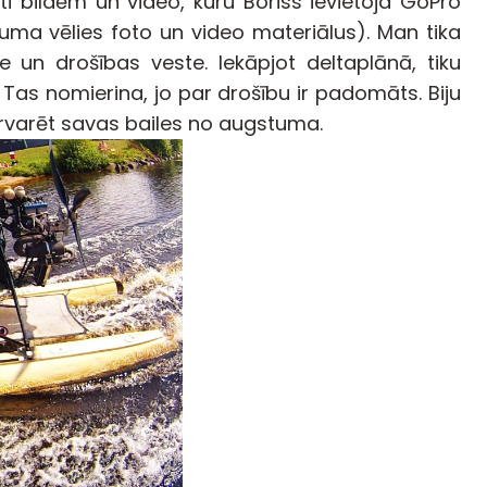
i bildēm un video, kuru Boriss ievietoja GoPro
uma vēlies foto un video materiālus). Man tika
e un drošības veste. Iekāpjot deltaplānā, tiku
Tas nomierina, jo par drošību ir padomāts. Biju
ārvarēt savas bailes no augstuma.