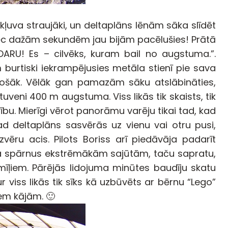
 kļuva straujāki, un deltaplāns lēnām sāka slīdēt
pēc dažām sekundēm jau bijām pacēlušies! Prātā
DARU! Es – cilvēks, kuram bail no augstuma.”.
m burtiski iekrampējusies metāla stienī pie sava
drošāk. Vēlāk gan pamazām sāku atslābināties,
uveni 400 m augstuma. Viss likās tik skaists, tik
ību. Mierīgi vērot panorāmu varēju tikai tad, kad
 kad deltaplāns sasvērās uz vienu vai otru pusi,
zvēru acis. Pilots Boriss arī piedāvāja padarīt
na spārnus ekstrēmākām sajūtām, taču sapratu,
mīļiem. Pārējās lidojuma minūtes baudīju skatu
viss likās tik sīks kā uzbūvēts ar bērnu “Lego”
zem kājām. 🙂