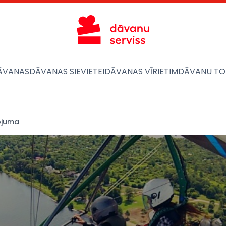
ĀVANAS
DĀVANAS SIEVIETEI
DĀVANAS VĪRIETIM
DĀVANU TO
ojuma