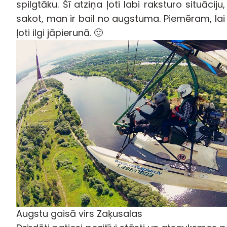
spilgtāku. Šī atziņa ļoti labi raksturo situāci
sakot, man ir bail no augstuma. Piemēram, lai
ļoti ilgi jāpierunā. 🙂
Augstu gaisā virs Zaķusalas