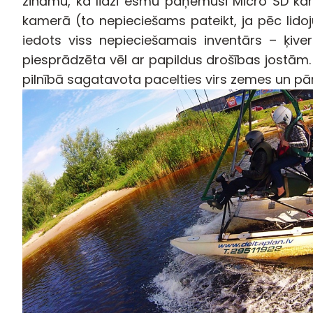
zināmu, ka līdzi esmu paņēmusi Micro SD kart
kamerā (to nepieciešams pateikt, ja pēc lidoj
iedots viss nepieciešamais inventārs – ķiver
piesprādzēta vēl ar papildus drošības jostām. 
pilnībā sagatavota pacelties virs zemes un p