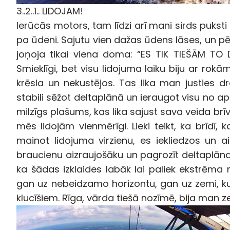
3..2..1.. LIDOJAM!
Ierūcās motors, tam līdzi arī mani sirds puksti
pa ūdeni. Sajutu vien dažas ūdens lāses, un 
joņoja tikai viena doma: “ES TIK TIEŠĀM TO 
Smieklīgi, bet visu lidojuma laiku biju ar rokā
krēsla un nekustējos. Tas lika man justies 
stabili sēžot deltaplānā un ieraugot visu no apt
milzīgs plašums, kas lika sajust sava veida brīv
mēs lidojām vienmērīgi. Lieki teikt, ka brīdī,
mainot lidojuma virzienu, es iekliedzos un ai
braucienu aizraujošāku un pagrozīt deltaplā
ka šādas izklaides labāk lai paliek ekstrēma 
gan uz nebeidzamo horizontu, gan uz zemi, kur 
klucīšiem. Rīga, vārda tiešā nozīmē, bija man 