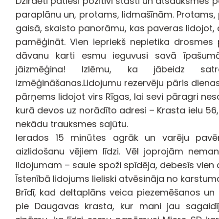
Dzirdēti patiesi pozitīvi stāsti un atsauksmes
paraplānu un, protams, lidmašīnām. Protams, 
gaisā, skaisto panorāmu, kas paveras lidojot
pamēģināt. Vien iepriekš nepietika drosmes p
dāvanu karti esmu ieguvusi savā īpašumā
jāizmēģina! Izlēmu, ka jābeidz sat
izmēģināšanas.Lidojumu rezervēju pāris dienas
pārņems lidojot virs Rīgas, lai sevi pāragri nes
kurā devos uz norādīto adresi – Krasta ielu 56,
nekādu trauksmes sajūtu.
Ierados 15 minūtes agrāk un varēju pavē
aizlidošanu vējiem līdzi. Vēl joprojām nema
lidojumam – saule spoži spīdēja, debesīs vien 
Īstenībā lidojums lieliski atvēsināja no karstum
Brīdī, kad deltaplāns veica piezemēšanos un i
pie Daugavas krasta, kur mani jau sagaidīja