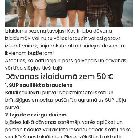
Izlaidumu sezona tuvojas! Kas ir laba dāvana
izlaidumā? Vai nu tu vēlies ietaupīt vai esi gatavs
iztērēt vairāk, šajā rakstā atradīsi idejas dāvanām
ikvienam budžetam!
Atceries, ka pati ideja ir pats galvenais un dāvanas
vērtība slēpjas tieši tajā!
Dāvanas izlaidumā zem 50 €
1.
SUP saullēkta brauciens
Baudi saullēktu purvā! Neaizmirstami skati un
brīnišķīgas emocijas pašā rīta agrumā uz SUP dēļa
purvā!
2.
Izjāde ar zirgu diviem
Izjādes
laikā dāvanas saņēmējs varēs aplūkot un
pamanīt daudz vairāk interesantu dabas skatu nekā
vienkārši pastaigājoties. Pieredzējuši instruktori ir