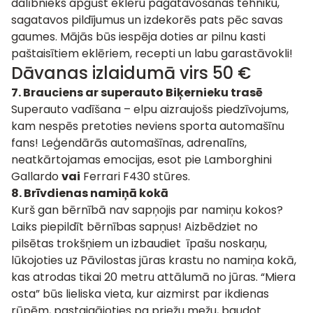
dalībnieks apgūst eklēru pagatavošanas tehniku,
sagatavos pildījumus un izdekorēs pats pēc savas
gaumes. Mājās būs iespēja doties ar pilnu kasti
paštaisītiem eklēriem, recepti un labu garastāvokli!
Dāvanas izlaidumā virs 50 €
7.
Brauciens ar superauto
Biķernieku trasē
Superauto vadīšana – elpu aizraujošs piedzīvojums,
kam nespēs pretoties neviens sporta automašīnu
fans! Leģendārās automašīnas, adrenalīns,
neatkārtojamas emocijas, esot pie Lamborghini
Gallardo
vai
Ferrari F430 stūres.
8.
Brīvdienas namiņā kokā
Kurš gan bērnībā nav sapņojis par namiņu kokos?
Laiks piepildīt bērnības sapņus! Aizbēdziet no
pilsētas trokšņiem un izbaudiet īpašu noskaņu,
lūkojoties uz Pāvilostas jūras krastu no namiņa kokā,
kas atrodas tikai 20 metru attālumā no jūras.
“Miera
osta”
būs lieliska vieta, kur aizmirst par ikdienas
rūpēm, pastaigājoties pa priežu mežu, baudot