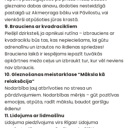
gleznaino dabas ainavu, dodoties nesteidzīgā
pastaigā uz Akmeņraga bāku vai Pāvilostu, vai
vienkārši atpūšoties jūras krastā.
9.
Brauciens ar kvadracikliem
Piešķil dzirksteli, ja apnikusi rutīna –
izbrauciens ar
kvadraciklu
būs tas, kas nepieciešams, lai gūtu
adrenalīnu un izrautos no ikdienas spriedzes!
Brauciena laikā ir iespējams iepazīt tuvākās
apkārtnes meža ceļus un izbraukt tur, kur vēl neviens
nav izbraucis.
10. Gleznošanas meistarklase
“Māksla kā
relaksācija”
Nodarbība ļauj atbrīvoties no stresa un
pārdzīvojumiem. Nodarbības mērķis – gūt pozitīvas
emocijas, atpūta, radīt mākslu, baudot garšīgu
ēdienu!
11.
Lidojums ar lidmašīnu
Lidojuma piedzīvojums
virs Rīgas! Lidojuma