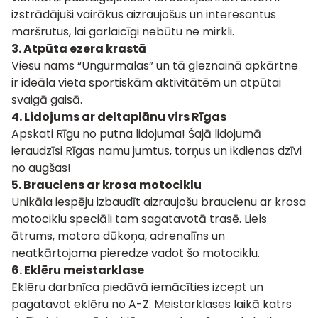
izstrādājuši vairākus aizraujošus un interesantus
maršrutus, lai garlaicīgi nebūtu ne mirkli.
3.
Atpūta ezera krastā
Viesu nams “Ungurmalas”
un tā gleznainā apkārtne
ir ideāla vieta sportiskām aktivitātēm un atpūtai
svaigā gaisā.
4.
Lidojums ar deltaplānu virs Rīgas
Apskati Rīgu no putna lidojuma! Šajā lidojumā
ieraudzīsi Rīgas namu jumtus, torņus un ikdienas dzīvi
no augšas!
5.
Brauciens ar krosa motociklu
Unikāla iespēju izbaudīt aizraujošu
braucienu ar krosa
motociklu
speciāli tam sagatavotā trasē. Liels
ātrums, motora dūkoņa, adrenalīns un
neatkārtojama pieredze vadot šo motociklu.
6.
Eklēru meistarklase
Eklēru darbnīca piedāvā iemācīties izcept un
pagatavot eklēru no A-Z. Meistarklases laikā katrs