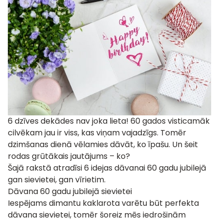
6 dzīves dekādes nav joka lieta! 60 gados visticamāk
cilvēkam jau ir viss, kas viņam vajadzīgs. Tomēr
dzimšanas dienā vēlamies dāvāt, ko īpašu. Un šeit
rodas grūtākais jautājums – ko?
Šajā rakstā atradīsi 6 idejas dāvanai 60 gadu jubilejā
gan sievietei, gan vīrietim.
Dāvana 60 gadu jubilejā sievietei
Iespējams dimantu kaklarota varētu būt perfekta
dāvana sievietei, tomēr šoreiz mēs iedrošinām