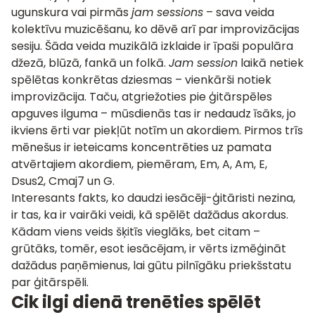
ugunskura vai pirmās
jam sessions
– sava veida
kolektīvu muzicēšanu, ko dēvē arī par improvizācijas
sesiju. Šāda veida muzikālā izklaide ir īpaši populāra
džezā, blūzā, fankā un folkā.
Jam session
laikā netiek
spēlētas konkrētas dziesmas – vienkārši notiek
improvizācija. Taču, atgriežoties pie ģitārspēles
apguves ilguma – mūsdienās tas ir nedaudz īsāks, jo
ikviens ērti var piekļūt notīm un akordiem. Pirmos trīs
mēnešus ir ieteicams koncentrēties uz pamata
atvērtajiem akordiem, piemēram, Em, A, Am, E,
Dsus2, Cmaj7 un G.
Interesants fakts, ko daudzi iesācēji-ģitāristi nezina,
ir tas, ka ir vairāki veidi, kā spēlēt dažādus akordus.
Kādam viens veids šķitīs vieglāks, bet citam –
grūtāks, tomēr, esot iesācējam, ir vērts izmēģināt
dažādus paņēmienus, lai gūtu pilnīgāku priekšstatu
par ģitārspēli.
Cik ilgi dienā trenēties spēlēt