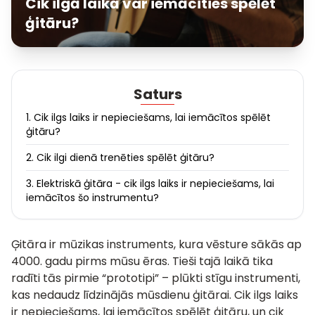
Cik ilgā laikā var iemācīties spēlēt
ģitāru?
Saturs
1. Cik ilgs laiks ir nepieciešams, lai iemācītos spēlēt
ģitāru?
2. Cik ilgi dienā trenēties spēlēt ģitāru?
3. Elektriskā ģitāra - cik ilgs laiks ir nepieciešams, lai
iemācītos šo instrumentu?
Ģitāra ir mūzikas instruments, kura vēsture sākās ap
4000. gadu pirms mūsu ēras. Tieši tajā laikā tika
radīti tās pirmie “prototipi” – plūkti stīgu instrumenti,
kas nedaudz līdzinājās mūsdienu ģitārai. Cik ilgs laiks
ir nepieciešams, lai iemācītos spēlēt ģitāru, un cik