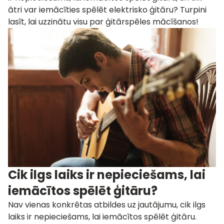
ātri var iemācīties spēlēt elektrisko ģitāru? Turpini
lasīt, lai uzzinātu visu par ģitārspēles mācīšanos!
Cik ilgs laiks ir nepieciešams, lai
iemācītos spēlēt ģitāru?
Nav vienas konkrētas atbildes uz jautājumu, cik ilgs
laiks ir nepieciešams, lai iemācītos spēlēt ģitāru.