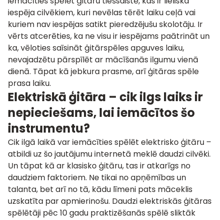
iemācīties spēlēt ģitāru tiešsaistē
, kas ir lieliska
iespēja cilvēkiem, kuri nevēlas tērēt laiku ceļā vai
kuriem nav iespējas satikt pieredzējušu skolotāju. Ir
vērts atcerēties, ka ne visu ir iespējams paātrināt un
ka, vēloties saīsināt ģitārspēles apguves laiku,
nevajadzētu pārspīlēt ar mācīšanās ilgumu vienā
dienā. Tāpat kā jebkura prasme, arī ģitāras spēle
prasa laiku.
Elektriskā ģitāra – cik ilgs laiks ir
nepieciešams, lai iemācītos šo
instrumentu?
Cik ilgā laikā var iemācīties spēlēt elektrisko ģitāru –
atbildi uz šo jautājumu internetā meklē daudzi cilvēki.
Un tāpat kā ar klasisko ģitāru, tas ir atkarīgs no
daudziem faktoriem. Ne tikai no apņēmības un
talanta, bet arī no tā, kādu līmeni pats māceklis
uzskatīta par apmierinošu. Daudzi elektriskās ģitāras
spēlētāji pēc 10 gadu praktizēšanās spēlē sliktāk