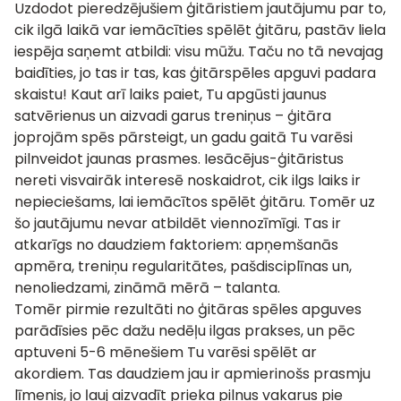
Uzdodot pieredzējušiem ģitāristiem jautājumu par to,
cik ilgā laikā var iemācīties spēlēt ģitāru, pastāv liela
iespēja saņemt atbildi: visu mūžu. Taču no tā nevajag
baidīties, jo tas ir tas, kas ģitārspēles apguvi padara
skaistu! Kaut arī laiks paiet, Tu apgūsti jaunus
satvērienus un aizvadi garus treniņus – ģitāra
joprojām spēs pārsteigt, un gadu gaitā Tu varēsi
pilnveidot jaunas prasmes. Iesācējus-ģitāristus
nereti visvairāk interesē noskaidrot, cik ilgs laiks ir
nepieciešams, lai iemācītos spēlēt ģitāru. Tomēr uz
šo jautājumu nevar atbildēt viennozīmīgi. Tas ir
atkarīgs no daudziem faktoriem: apņemšanās
apmēra, treniņu regularitātes, pašdisciplīnas un,
nenoliedzami, zināmā mērā – talanta.
Tomēr pirmie rezultāti no ģitāras spēles apguves
parādīsies pēc dažu nedēļu ilgas prakses, un pēc
aptuveni 5-6 mēnešiem Tu varēsi spēlēt ar
akordiem. Tas daudziem jau ir apmierinošs prasmju
līmenis, jo ļauj aizvadīt prieka pilnus vakarus pie