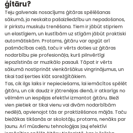
ģitāru?
Teju galvenais nosacījums ģitāras spēlēšanas
sākumā, ja neskaita pašaizliedzību un nepadošanos,
ir pirkstu muskuļu trenēšana. Tiem ir jābūt stipriem
un elastīgiem, un kustībām uz stīgām jābūt praktiski
automātiskām. Protams, ģitāru var apgūt arī
pašmācības ceļā, taču ir vērts doties uz
ģitāras
nodarbību pie profesionāļa
, kurš pilnvērtīgi
iepazīstinās ar muzikālo pasauli. Tāpat ir vērts
sākumā nostiprināt vienkāršākus vingrinājumus, un
tikai tad ķerties klāt sarežģītākiem.
Tas, cik ilgs laiks ir nepieciešams, lai iemācītos spēlēt
ģitāru, un cik daudz ir jātrenējas dienā, ir atkarīgs no
vēlmēm un iespējas efektīvi izmantot ģitāru. Bieži
vien pietiek ar tikai vienu vai divām nodarbībām
nedēļā, apvienojot tās ar praktizēšanos mājās. Taču
biežākas tikšanās ar skolotāju, protams, nenāks par
ļaunu. Arī mūsdienu tehnoloģijas ļauj efektīvi