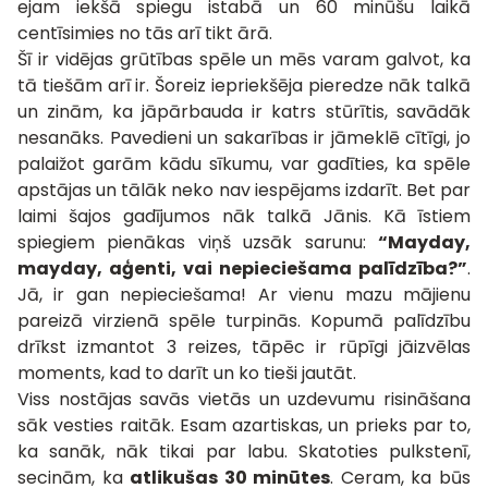
ejam iekšā spiegu istabā un 60 minūšu laikā
centīsimies no tās arī tikt ārā.
Šī ir vidējas grūtības spēle un mēs varam galvot, ka
tā tiešām arī ir. Šoreiz iepriekšēja pieredze nāk talkā
un zinām, ka jāpārbauda ir katrs stūrītis, savādāk
nesanāks. Pavedieni un sakarības ir jāmeklē cītīgi, jo
palaižot garām kādu sīkumu, var gadīties, ka spēle
apstājas un tālāk neko nav iespējams izdarīt. Bet par
laimi šajos gadījumos nāk talkā Jānis. Kā īstiem
spiegiem pienākas viņš uzsāk sarunu:
“Mayday,
mayday, aģenti, vai nepieciešama palīdzība?”
.
Jā, ir gan nepieciešama! Ar vienu mazu mājienu
pareizā virzienā spēle turpinās. Kopumā palīdzību
drīkst izmantot 3 reizes, tāpēc ir rūpīgi jāizvēlas
moments, kad to darīt un ko tieši jautāt.
Viss nostājas savās vietās un uzdevumu risināšana
sāk vesties raitāk. Esam azartiskas, un prieks par to,
ka sanāk, nāk tikai par labu. Skatoties pulkstenī,
secinām, ka
atlikušas 30 minūtes
. Ceram, ka būs