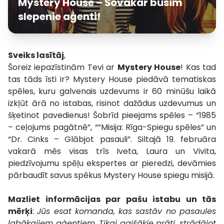
Mystery House – Šovakar būsim
slepenie aģenti!
Sveiks lasītāj
,
Šoreiz iepazīstinām Tevi ar
Mystery House
! Kas tad
tas tāds īsti ir? Mystery House piedāvā tematiskas
spēles, kuru galvenais uzdevums ir 60 minūšu laikā
izkļūt ārā no istabas, risinot dažādus uzdevumus un
šķetinot pavedienus! Šobrīd pieejams spēles – “1985
– ceļojums pagātnē”, “”Misija: Rīga-Spiegu spēles” un
“Dr. Cinks – Glābjot pasauli”. Siltajā 19. februāra
vakarā mēs visas trīs Iveta, Laura un Vivita,
piedzīvojumu spēļu ekspertes ar pieredzi, devāmies
pārbaudīt savus spēkus Mystery House spiegu misijā.
Mazliet informācijas par pašu istabu un tās
mērķi
:
Jūs esat komanda, kas sastāv no pasaules
labākajiem aģentiem. Tikai gaišākie prāti, strādājot