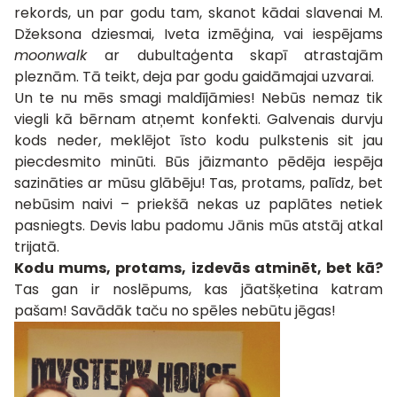
rekords, un par godu tam, skanot kādai slavenai M.
Džeksona dziesmai, Iveta izmēģina, vai iespējams
moonwalk
ar dubultaģenta skapī atrastajām
pleznām. Tā teikt, deja par godu gaidāmajai uzvarai.
Un te nu mēs smagi maldījāmies! Nebūs nemaz tik
viegli kā bērnam atņemt konfekti. Galvenais durvju
kods neder, meklējot īsto kodu pulkstenis sit jau
piecdesmito minūti. Būs jāizmanto pēdēja iespēja
sazināties ar mūsu glābēju! Tas, protams, palīdz, bet
nebūsim naivi – priekšā nekas uz paplātes netiek
pasniegts. Devis labu padomu Jānis mūs atstāj atkal
trijatā.
Kodu mums, protams, izdevās atminēt, bet kā?
Tas gan ir noslēpums, kas jāatšķetina katram
pašam! Savādāk taču no spēles nebūtu jēgas!