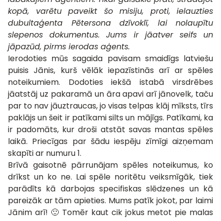
kopā, varētu paveikt šo misiju, proti, ielauzties
dubultaģenta Pētersona dzīvoklī, lai nolaupītu
slepenos dokumentus. Jums ir jāatver seifs un
jāpazūd, pirms ierodas aģents.
Ierodoties mūs sagaida pavisam smaidīgs latviešu
puisis Jānis, kurš vēlāk iepazīstinās arī ar spēles
noteikumiem. Dodoties iekšā istabā virsdrēbes
jāatstāj uz pakaramā un āra apavi arī jānovelk, taču
par to nav jāuztraucas, jo visas telpas klāj mīksts, tīrs
paklājs un šeit ir patīkami silts un mājīgs. Patīkami, ka
ir padomāts, kur droši atstāt savas mantas spēles
laikā. Priecīgas par šādu iespēju zīmīgi aizņemam
skapīti ar numuru 1.
Brīvā gaisotnē pārrunājam spēles noteikumus, ko
drīkst un ko ne. Lai spēle noritētu veiksmīgāk, tiek
parādīts kā darbojas specifiskas slēdzenes un kā
pareizāk ar tām apieties. Mums patīk jokot, par laimi
Jānim arī! 🙂 Tomēr kaut cik jokus metot pie malas