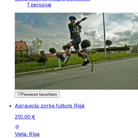
1 personai
Pievienot favorītiem
Aizraujošs zorba futbols Rīgā
210
,
00
€
Vieta: Rīga