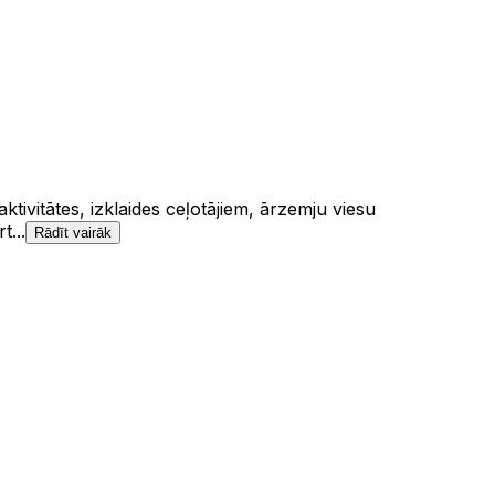
ivitātes, izklaides ceļotājiem, ārzemju viesu
t...
Rādīt vairāk