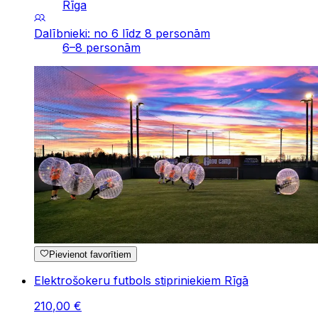
Rīga
Dalībnieki: no 6 līdz 8 personām
6–8 personām
Pievienot favorītiem
Elektrošokeru futbols stipriniekiem Rīgā
210
,
00
€