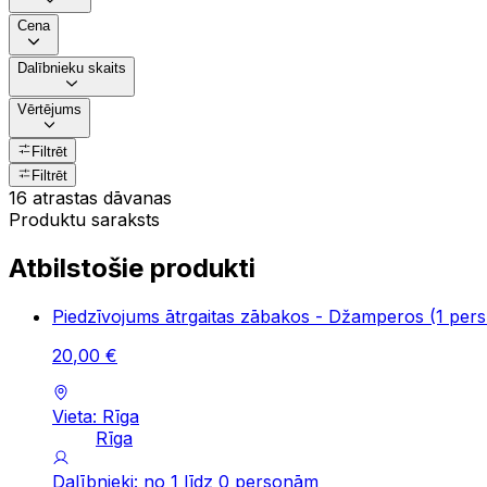
Cena
Dalībnieku skaits
Vērtējums
Filtrēt
Filtrēt
16 atrastas dāvanas
Produktu saraksts
Atbilstošie produkti
Piedzīvojums ātrgaitas zābakos - Džamperos (1 pers.
20
,
00
€
Vieta: Rīga
Rīga
Dalībnieki: no 1 līdz 0 personām