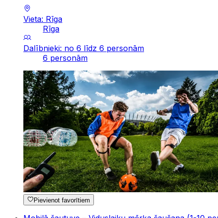
Vieta: Rīga
Rīga
Dalībnieki: no 6 līdz 6 personām
6 personām
Pievienot favorītiem
Mobilā šautuve – Viduslaiku mērķa šaušana (1-10 per