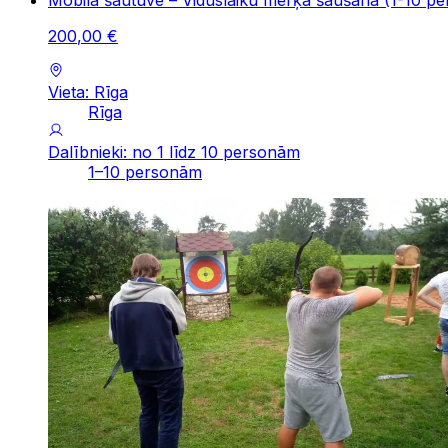
200
,
00
€
Vieta: Rīga
Rīga
Dalībnieki: no 1 līdz 10 personām
1–10 personām