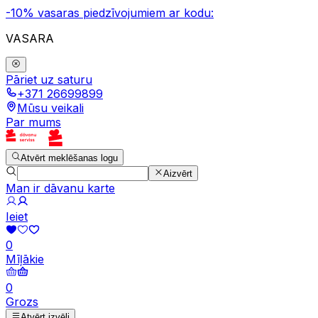
-10% vasaras piedzīvojumiem ar kodu:
VASARA
Pāriet uz saturu
+371 26699899
Mūsu veikali
Par mums
Atvērt meklēšanas logu
Aizvērt
Man ir dāvanu karte
Ieiet
0
Mīļākie
0
Grozs
Atvērt izvēli