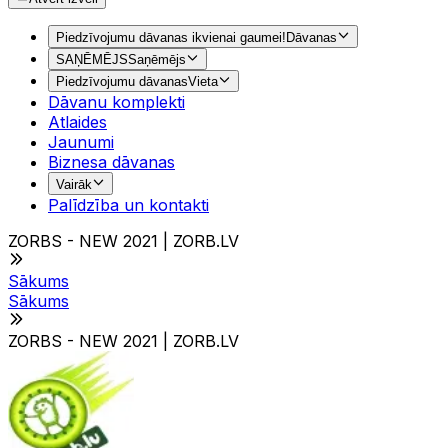
Piedzīvojumu dāvanas ikvienai gaumei!
Dāvanas
SAŅĒMĒJS
Saņēmējs
Piedzīvojumu dāvanas
Vieta
Dāvanu komplekti
Atlaides
Jaunumi
Biznesa dāvanas
Vairāk
Palīdzība un kontakti
ZORBS - NEW 2021 | ZORB.LV
Sākums
Sākums
ZORBS - NEW 2021 | ZORB.LV