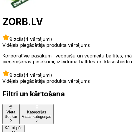
ZORB.LV
9
Izcils
(4 vērtējumi)
Vidējais piegādātāja produkta vērtējums
Korporatīvie pasākumi, vecpuišu un vecmeitu ballītes, mār
pieņemšanas pasākumi, izlaiduma ballītes un klasesbiedru t
9
Izcils
(4 vērtējumi)
Vidējais piegādātāja produkta vērtējums
Filtri un kārtošana
Vieta
Kategorijas
Bet kur
Visas kategorijas
Kārtot pēc