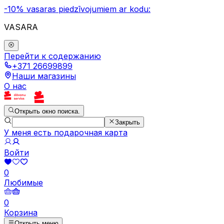
-10% vasaras piedzīvojumiem ar kodu:
VASARA
Перейти к содержанию
+371 26699899
Наши магазины
О нас
Открыть окно поиска.
Закрыть
У меня есть подарочная карта
Войти
0
Любимые
0
Корзина
Открыть меню