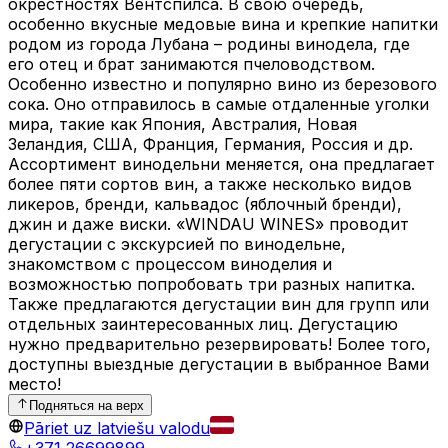
окрестностях Вентспилса. В свою очередь,
особенно вкусные медовые вина и крепкие напитки
родом из города Лубана – родины винодела, где
его отец и брат занимаются пчеловодством.
Особенно известно и популярно вино из березового
сока. Оно отправилось в самые отдаленные уголки
мира, такие как Япония, Австралия, Новая
Зеландия, США, Франция, Германия, Россия и др.
Ассортимент винодельни меняется, она предлагает
более пяти сортов вин, а также несколько видов
ликеров, бренди, кальвадос (яблочный бренди),
джин и даже виски. «WINDAU WINES» проводит
дегустации с экскурсией по винодельне,
знакомством с процессом виноделия и
возможностью попробовать три разных напитка.
Также предлагаются дегустации вин для групп или
отдельных заинтересованных лиц. Дегустацию
нужно предварительно резервировать! Более того,
доступны выездные дегустации в выбранное Вами
место!
Подняться на верх
Pāriet uz latviešu valodu