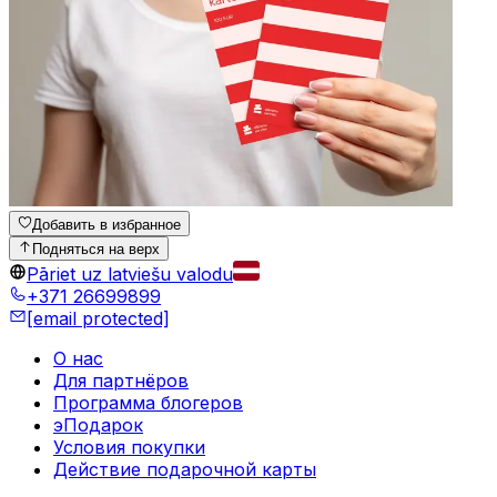
Добавить в избранное
Подняться на верх
Pāriet uz latviešu valodu
+371 26699899
[email protected]
О нас
Для партнёров
Программа блогеров
эПодарок
Условия покупки
Действие подарочной карты