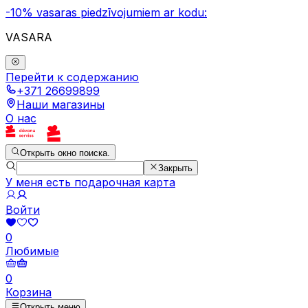
-10% vasaras piedzīvojumiem ar kodu:
VASARA
Перейти к содержанию
+371 26699899
Наши магазины
О нас
Открыть окно поиска.
Закрыть
У меня есть подарочная карта
Войти
0
Любимые
0
Корзина
Открыть меню