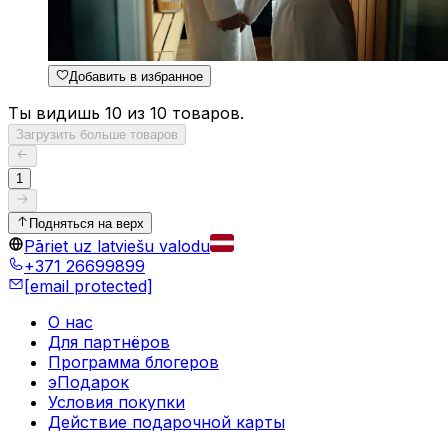
Добавить в избранное
Ты видишь 10 из 10 товаров.
Загрузить больше товаров
1
Подняться на верх
Pāriet uz latviešu valodu
+371 26699899
[email protected]
О нас
Для партнёров
Программа блогеров
эПодарок
Условия покупки
Действие подарочной карты