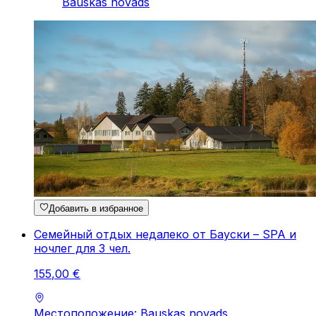
Bauskas novads
Добавить в избранное
Семейный отдых недалеко от Бауски – SPA и
ночлег для 3 чел.
155
,
00
€
Местоположение: Bauskas novads