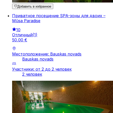
Добавить в избранное
Приватное посещение SPA-зоны для двоих –
Mūsa Paradise
10
Отличный
(
1
)
50
,
00
€
Местоположение: Bauskas novads
Bauskas novads
Участники: от 2 до 2 человек
2 человек