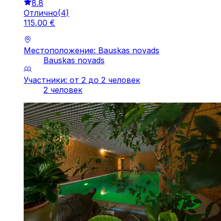
8.8
Отлично
(
4
)
115
,
00
€
Местоположение: Bauskas novads
Bauskas novads
Участники: от 2 до 2 человек
2 человек