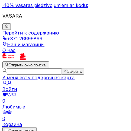
-10% vasaras piedzīvojumiem ar kodu:
VASARA
Перейти к содержанию
+371 26699899
Наши магазины
О нас
Открыть окно поиска.
Закрыть
У меня есть подарочная карта
Войти
0
Любимые
0
Корзина
Открыть меню