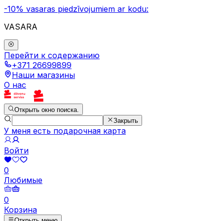
-10% vasaras piedzīvojumiem ar kodu:
VASARA
Перейти к содержанию
+371 26699899
Наши магазины
О нас
Открыть окно поиска.
Закрыть
У меня есть подарочная карта
Войти
0
Любимые
0
Корзина
Открыть меню