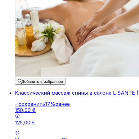
Добавить в избранное
Классический массаж спины в салоне L SANTE (
-
cохранить
17
%
ранее
150
,
00
€
125
,
00
€