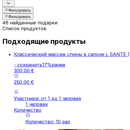
Фильтровать
Фильтровать
46 найденные подарки
Список продуктов
Подходящие продукты
Классический массаж спины в салоне L SANTE (
-
cохранить
17
%
ранее
300
,
00
€
250
,
00
€
Участники: от 1 до 1 человек
1 человек
Количество
Количество
:
10
pаз