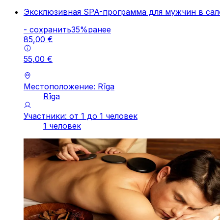
Эксклюзивная SPA-программа для мужчин в са
-
cохранить
35
%
ранее
85
,
00
€
55
,
00
€
Местоположение: Rīga
Rīga
Участники: от 1 до 1 человек
1 человек